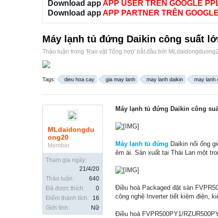
Download app
APP USER TRÊN GOOGLE PP
Download app
APP PARTNER TRÊN GOOGLE
Máy lạnh tủ đứng Daikin công suất lớ
Thảo luận trong '
Rao vặt Tổng hợp
' bắt đầu bởi
MLdaidongduong
Tags:
dieu hoa cay
gia may lanh
may lanh daikin
may lanh
Máy lạnh tủ đứng Daikin công suấ
MLdaidongdu
ong20
Máy lạnh tủ đứng
Daikin nối ống gi
Member
êm ái. Sản xuất tại Thái Lan một t
Tham gia ngày:
21/4/20
Thảo luận:
640
Điều hoà Packaged đặt sàn FVPR50
Đã được thích:
0
công nghệ Inverter tiết kiệm điện, 
Điểm thành tích:
16
Giới tính:
Nữ
Điều hoà FVPR500PY1/RZUR500PY1 có