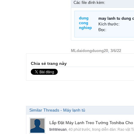
Các file đính kèm:
Kích thước:
Đọc:
MLdaidongduong20
,
3/6/22
Chia sẻ trang này
Similar Threads - Máy lạnh tủ
Lắp Đặt Máy Lạnh Treo Tường Toshiba Cho
tinhtrieuan
,
40 phút trước
, trong diễn đàn:
Rao vặt 