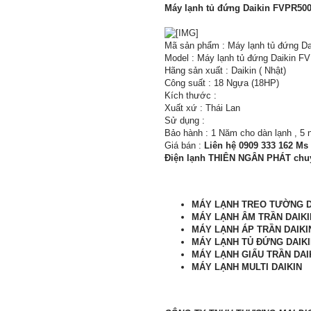
Máy lạnh tủ đứng Daikin FVPR50
Mã sản phẩm : Máy lạnh tủ đứng D
Model : Máy lạnh tủ đứng Daikin 
Hãng sản xuất : Daikin ( Nhật)
Công suất : 18 Ngựa (18HP)
Kích thước :
Xuất xứ : Thái Lan
Sử dụng :
Bảo hành : 1 Năm cho dàn lạnh , 5
Giá bán :
Liên hệ 0909 333 162 Ms
Điện lạnh THIÊN NGÂN PHÁT chuy
MÁY LẠNH TREO TƯỜNG
MÁY LẠNH ÂM TRẦN
DAIKI
MÁY LẠNH ÁP TRẦN
DAIKI
MÁY LẠNH TỦ ĐỨNG
DAIK
MÁY LẠNH GIẤU TRẦN
DAI
MÁY LẠNH MULTI
DAIKIN