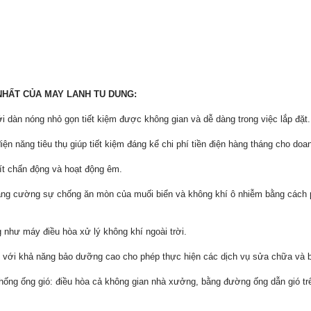
NHẤT CỦA MAY LANH TU DUNG:
với dàn nóng nhỏ gọn tiết kiệm được không gian và dễ dàng trong việc lắp đặt.
iện năng tiêu thụ giúp tiết kiệm đáng kể chi phí tiền điện hàng tháng cho doa
ít chấn động và hoạt động êm.
ăng cường sự chống ăn mòn của muối biển và không khí ô nhiễm bằng cách ph
 như máy điều hòa xử lý không khí ngoài trời.
ế với khả năng bảo dưỡng cao cho phép thực hiện các dịch vụ sửa chữa và
thống ống gió: điều hòa cả không gian nhà xưởng, bằng đường ống dẫn gió trê