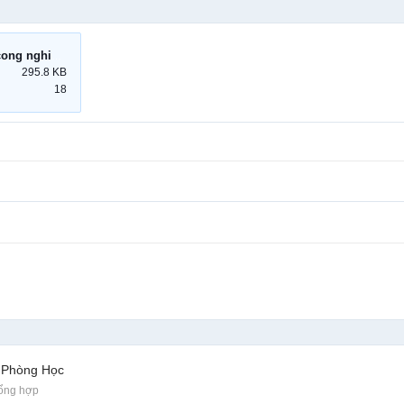
may lanh tu dung cong nghiep packaged.jpg
295.8 KB
18
 Phòng Học
Tổng hợp