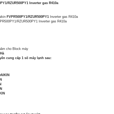
0PY1/RZUR500PY1 Inverter gas R410a
aikin
FVPR500PY1/RZUR500PY1
Inverter gas R410a
FVPR500PY1/RZUR500PY1 Inverter gas R410a
 năm cho Block máy
 Hà
ên cung cấp 1 số máy lạnh sau:
DAIKIN
N
N
IN
KIN