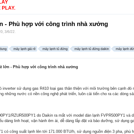
LAY
 PLAY.
n - Phù hợp với công trình nhà xưởng
20
,
3/6/22
.
 dung
máy lạnh giá rẻ
máy lạnh tủ đứng
máy lạnh tủ đứng daikin
máy lạnh đứ
t lớn - Phù hợp với công trình nhà xưởng
ó inverter sử dụng gas R410 loại gas thân thiện với môi trường bên cạnh đó m
rong những nước có nền công nghệ phát triển, luôn cải tiến cho ra các dòng
0PY1/RZUR500PY1 do Daikin ra mắt với model dàn lạnh FVPR500PY1 và dà
kiểu dáng linh hoạt, vận hành êm ái, dễ dàng lắp đặt và bảo dưỡng, sử dụng 
 công suất lạnh lên tới 171.000 BTU/h, sử dụng nguồn điện 3 pha, phù hợ