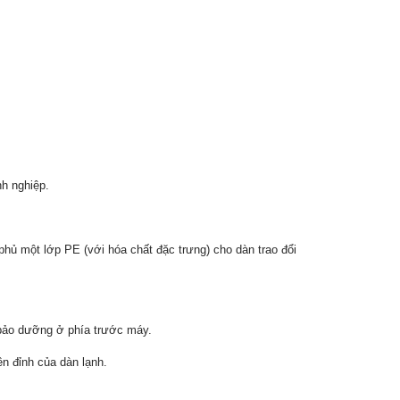
nh nghiệp.
ủ một lớp PE (với hóa chất đặc trưng) cho dàn trao đổi
 bảo dưỡng ở phía trước máy.
n đỉnh của dàn lạnh.