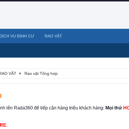
DỊCH VỤ ĐỊNH CƯ
RAO VẶT
RAO VẶT
Rao vặt Tổng hợp
I
ình lên Rada360 để tiếp cận hàng triệu khách hàng:
Mọi thứ
HO
RE.