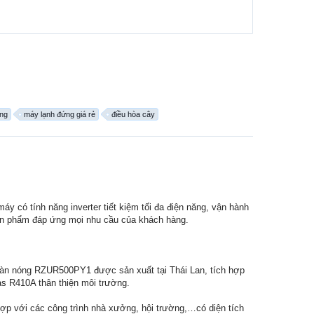
ng
máy lạnh đứng giá rẻ
điều hòa cây
áy có tính năng inverter tiết kiệm tối đa điện năng, vận hành
 sản phẩm đáp ứng mọi nhu cầu của khách hàng.
n nóng RZUR500PY1 được sản xuất tại Thái Lan, tích hợp
gas R410A thân thiện môi trường.
p với các công trình nhà xưởng, hội trường,…có diện tích