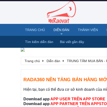
TRANG CHỦ
DIỄN ĐÀN
THÀNH VIÊN
Tìm kiếm diễn đàn
Bài viết gần đây
Trang chủ
Diễn đàn
TRUNG TÂM MUA BÁN - 
RADA360 NỀN TẢNG BÁN HÀNG MỚ
Hiện tại, bạn có thể đưa cơ sở kinh doanh của m
Download app
APP USER TRÊN APP STORE
Download app
APP PARTNER TRÊN APPSTO