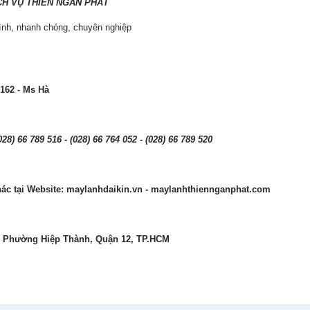
CH VỤ THIÊN NGÂN PHÁT
tình, nhanh chóng, chuyên nghiệp
 162 - Ms Hà
(028) 66 789 516 - (028) 66 764 052 - (028) 66 789 520
c tại Website: maylanhdaikin.vn - maylanhthiennganphat.com
2, Phường Hiệp Thành, Quận 12, TP.HCM