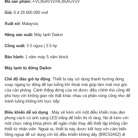
Mã sản phẩm:
FVC85AV1V/RC85AGV1V
Giá:
0 đ 29.600.000 vnđ
Xuất xứ:
Malaysia
Hãng sản xuất:
Máy lạnh Daikin
Công suất:
3.5 ngựa | 3.5 hp
Bảo hành:
1 năm máy 5 năm block
Máy lạnh tủ đứng Daikin
Chế độ đảo gió tự động
:Thiết bị này sử dụng thanh hướng dòng
xoay ngang tự động để tạo luồng khí thoải mái giúp làm mát mọi góc
của căn phòng. Cánh thẳng đứng của nó được điều chỉnh thủ công để
phù hợp với không gian nội thất khác nhau và phân vùng cũng như để
tránh luồng không khí trực tiếp
Điều khiển dễ sử dụng
: Máy sẽ kèm với một điều khiển màu đen
phong cách có ánh sáng LED trắng để hiển thị rõ ràng. Nó đi kèm với
một chức năng khóa phím để ngăn chặn thay đổi thiết lập không cần
thiết từ nhân viên. Ngoài ra, thiết bị này được kết hợp với cảm biến
hồng ngoại để sử dụng với bộ điều khiển không dây (BRC52A62) đi