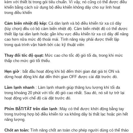
kèm với thiết bị trong gói tiêu chuẩn. Vì vậy, nó cũng có thể được điều
khiển bằng cách sử dụng bộ điều khiển không dây cho sự linh hoạt
trong điều khiển
Cảm biến nhiệt độ kép:
Cả dàn lạnh và bộ điều khiển từ xa có dây
(tùy chọn) đều có bộ cảm biến nhiệt độ. Cảm biến nhiệt độ có thể được
thiết lập tại dàn lạnh hoặc gần khu vực điều khiển từ xa có dây để nâng
cao hơn nữa mức độ thoải mái. Tính năng này phải được thiết lập
trong quá trình vận hành bởi các kỹ thuật viên
Thay đổi tốc độ quạt:
Mức cao cho tốc độ gió tối đa, trong khi mức
thấp cho mức gió tối thiểu.
Hẹn giờ
: bắt đầu hoạt động khi bộ đếm thời gian đạt giá trị ON và
dừng hoạt động khi đạt đến thời gian OFF được cài đặt trước đó.
Làm lạnh nhanh
: Làm lạnh nhanh giúp thăng lưu lượng khí tối đa
trong khoảng 20 phút với tốc độ gió cao nhất. Sau đó, nó sẽ tự trở lại
hoạt động với chế độ cài đặt trước đó.
Phím BẬT/TẮT trên dàn lạnh
:Máy có thể được khởi động bằng tay
trong trường hợp bộ điều khiển từ xa không dây bị thất lạc hoặc pin hết
năng lượng.
Chốt an toàn:
Tính năng chốt an toàn cho phép người dùng có thể tháo