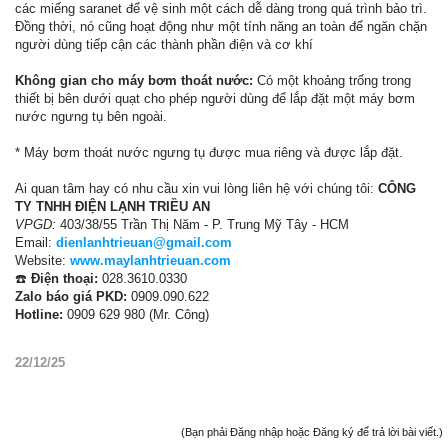
các miếng saranet để vệ sinh một cách dễ dàng trong quá trình bảo trì.
Đồng thời, nó cũng hoạt động như một tính năng an toàn để ngăn chặn
người dùng tiếp cận các thành phần điện và cơ khí
Không gian cho máy bơm thoát nước:
Có một khoảng trống trong
thiết bị bên dưới quạt cho phép người dùng để lắp đặt một máy bơm
nước ngưng tụ bên ngoài.
* Máy bơm thoát nước ngưng tụ được mua riêng và được lắp đặt.
Ai quan tâm hay có nhu cầu xin vui lòng liên hệ với chúng tôi:
CÔNG
TY TNHH ĐIỆN LẠNH TRIỀU AN
VPGD:
403/38/55 Trần Thị Năm - P. Trung Mỹ Tây - HCM
Email:
dienlanhtrieuan@gmail.com
Website:
www.maylanhtrieuan.com
☎️
Điện thoại:
028.3610.0330
Zalo báo giá PKD:
0909.090.622
Hotline:
0909 629 980 (Mr. Công)
22/12/25
(Bạn phải Đăng nhập hoặc Đăng ký để trả lời bài viết.)