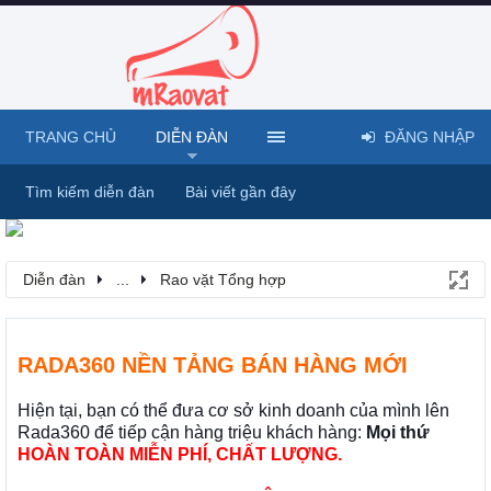
TRANG CHỦ
DIỄN ĐÀN
ĐĂNG NHẬP
Tìm kiếm diễn đàn
Bài viết gần đây
Diễn đàn
...
Rao vặt Tổng hợp
RADA360 NỀN TẢNG BÁN HÀNG MỚI
Hiện tại, bạn có thể đưa cơ sở kinh doanh của mình lên
Rada360 để tiếp cận hàng triệu khách hàng:
Mọi thứ
HOÀN TOÀN MIỄN PHÍ, CHẤT LƯỢNG.