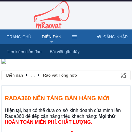
TRANG CHỦ
DIỄN ĐÀN
ĐĂNG NHẬP
Tìm kiếm diễn đàn
Bài viết gần đây
Diễn đàn
...
Rao vặt Tổng hợp
RADA360 NỀN TẢNG BÁN HÀNG MỚI
Hiện tại, bạn có thể đưa cơ sở kinh doanh của mình lên
Rada360 để tiếp cận hàng triệu khách hàng:
Mọi thứ
HOÀN TOÀN MIỄN PHÍ, CHẤT LƯỢNG.