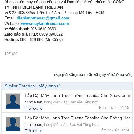
Ai quan tâm hay có nhu cầu xin vui lòng liên hệ với chúng tôi:
CÔNG
TY TNHH ĐIỆN LẠNH TRIỀU AN
VPGD:
403/38/55 Trần Thị Năm - P. Trung Mỹ Tây - HCM
Email:
dienlanhtrieuan@gmail.com
Website:
www.maylanhtrieuan.com
☎️
Điện thoại:
028.3610.0330
Zalo báo giá PKD:
0909.090.622
Hotline:
0909 629 980 (Mr. Công)
12/1/26
(Bạn phải Đăng nhập hoặc Đăng ký để trả lời bài viết.)
Similar Threads - Máy lạnh tủ
Lắp Đặt Máy Lạnh Treo Tường Toshiba Cho Showroom
tinhtrieuan
, trong diễn đàn:
Rao vặt Tổng hợp
Hôm nay lúc 11:15
Trả lời:
0
Lắp Đặt Máy Lạnh Treo Tường Toshiba Cho Phòng Học
tinhtrieuan
, trong diễn đàn:
Rao vặt Tổng hợp
Hôm nay lúc 10:24
Trả lời:
0