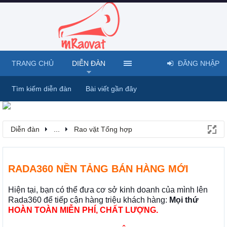
TRANG CHỦ
DIỄN ĐÀN
ĐĂNG NHẬP
Tìm kiếm diễn đàn
Bài viết gần đây
Diễn đàn
...
Rao vặt Tổng hợp
RADA360 NỀN TẢNG BÁN HÀNG MỚI
Hiện tại, bạn có thể đưa cơ sở kinh doanh của mình lên
Rada360 để tiếp cận hàng triệu khách hàng:
Mọi thứ
HOÀN TOÀN MIỄN PHÍ, CHẤT LƯỢNG.