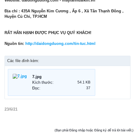
Website: daidongduong.com - maylanhdaikin.vn
Địa chỉ :
435A Nguyễn Kim Cương , Ấp 6 , Xã Tân Thạnh Đông ,
Huyện Củ Chi, TP.HCM
RẤT HÂN HẠNH ĐƯỢC PHỤC VỤ QUÝ KHÁCH!
Nguồn tin:
http://daidongduong.com/tin-tuc.html
Các file đính kèm:
7.jpg
Kích thước:
54.1 KB
Đọc:
37
23/6/21
(Bạn phải Đăng nhập hoặc Đăng ký để trả lời bài viết.)