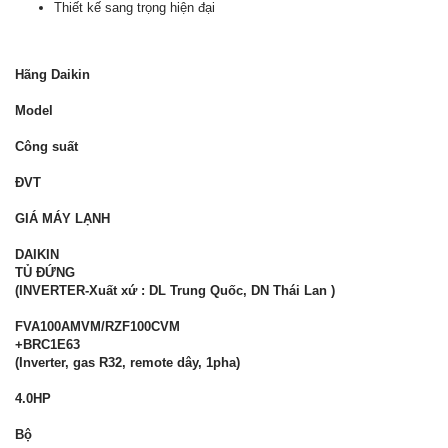
Thiết kế sang trọng hiện đại
Hãng Daikin
Model
Công suất
ĐVT
GIÁ MÁY LẠNH
DAIKIN
TỦ ĐỨNG
(INVERTER-Xuất xứ : DL Trung Quốc, DN Thái Lan )
FVA100AMVM/RZF100CVM
+BRC1E63
(Inverter, gas R32, remote dây, 1pha)
4.0HP
Bộ