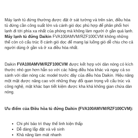
Máy lạnh tủ đứng thường được đặt ở sát tường và trên sàn, điều hòa
tủ đứng cần công suất lớn và cánh gió dọc phù hợp để phân phối hơi
lạnh đi tới phía xa nhất của phòng mà không làm người ở gần quá lạnh.
Máy lạnh tủ đứng Daikin
FVA100AMVM/RZF100CVM không những
thế còn có cấu trúc 8 cánh gió dọc để mang lại luồng gió dễ chịu cho cả
người dùng ở gần và ở xa điều hòa nhất.
Daikin
FVA100AMVM/RZF100CVM
được kết hợp với dàn nóng có kích
thước nhỏ gọn hơn hẳn so với các hãng điều hòa khác và ngay cả so
sánh với dàn nóng các model trước đây của điều hòa Daikin. Hiệu năng
một mặt được nâng cao với những thay đổi quan trọng về cấu trúc và
công nghệ, mặt khác bạn tiết kiệm được kha khá không gian chứa dàn
nóng.
Ưu điểm của Điều hòa tủ đứng Daikin (FVA100AMVM/RZF100CVM):
Chi phí bảo trì thay thế linh kiện thấp
Dễ dàng lắp đặt và vệ sinh
Khả năng làm mát nhanh