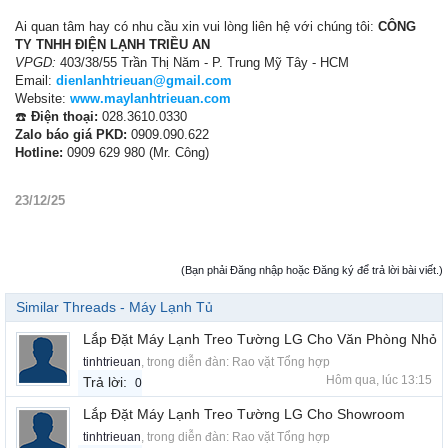
Ai quan tâm hay có nhu cầu xin vui lòng liên hệ với chúng tôi:
CÔNG
TY TNHH ĐIỆN LẠNH TRIỀU AN
VPGD:
403/38/55 Trần Thị Năm - P. Trung Mỹ Tây - HCM
Email:
dienlanhtrieuan@gmail.com
Website:
www.maylanhtrieuan.com
☎️
Điện thoại:
028.3610.0330
Zalo báo giá PKD:
0909.090.622
Hotline:
0909 629 980 (Mr. Công)
23/12/25
(Bạn phải Đăng nhập hoặc Đăng ký để trả lời bài viết.)
Similar Threads - Máy Lạnh Tủ
Lắp Đặt Máy Lạnh Treo Tường LG Cho Văn Phòng Nhỏ
tinhtrieuan
, trong diễn đàn:
Rao vặt Tổng hợp
Hôm qua, lúc 13:15
Trả lời:
0
Lắp Đặt Máy Lạnh Treo Tường LG Cho Showroom
tinhtrieuan
, trong diễn đàn:
Rao vặt Tổng hợp