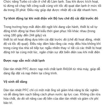
Chức năng Turbo có sẵn ở chế độ Làm lạnh. Sau khi được kích hoạt,
tủ đứng sẽ chạy hết công suất cùng với tốc độ quạt dàn lạnh ở mức tối
đa trong 20 phút. Điều này giúp đạt được nhiệt độ cài đặt nhanh hơn.
Tự khởi động lại khi mất điện với Bộ lưu chế độ cài đặt trước đó
Trong trường hợp mất điện đột ngột khi đang vận hành, thiết bị sẽ tự
động khởi động lại theo 64 kiểu thời gian phục hồi khác nhau (trong
vòng 180 giây đến 244 giây) và
thiết bị sẽ hoạt động dựa trên cài đặt trước đó (chế độ hoạt động, nhiệt
độ và tốc độ quạt). Điều này đảm bảo rằng các máy điều hòa không khí
trong cùng tòa nhà sẽ tiếp tục ngẫu nhiên thay vì tất cả các thiết bị hoạt
động trở lại cùng một lúc, ngăn chặn sự đột biến điện sau khi mất điện
Được nạp sẵn môi chất lạnh
Dàn tản nhiệt PFC được nạp môi chất lạnh R410A từ nhà máy, giúp dễ
dàng lắp đặt và nạp thêm tại công trình.
Vệ sinh dễ dàng
Dàn tản nhiệt PFC chỉ có một mặt ống sẽ giảm khả năng bị tắc nghẽn
và dễ dàng làm sạch bằng cách phun nước áp lực cao. Không cần rửa
hóa chất, do đó sẽ nâng cao độ bền của dàn tản nhiệt và giảm chi phí
bảo trì.