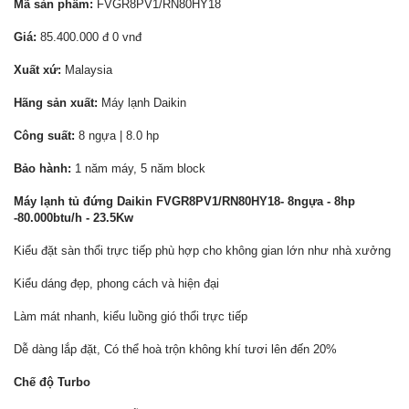
Mã sản phẩm:
FVGR8PV1/RN80HY18
Giá:
85.400.000 đ 0 vnđ
Xuất xứ:
Malaysia
Hãng sản xuất:
Máy lạnh Daikin
Công suất:
8 ngựa | 8.0 hp
Bảo hành:
1 năm máy, 5 năm block
Máy lạnh tủ đứng Daikin FVGR8PV1/RN80HY18- 8ngựa - 8hp
-80.000btu/h - 23.5Kw
Kiểu đặt sàn thổi trực tiếp phù hợp cho không gian lớn như nhà xưởng
Kiểu dáng đẹp, phong cách và hiện đại
Làm mát nhanh, kiểu luồng gió thổi trực tiếp
Dễ dàng lắp đặt, Có thể hoà trộn không khí tươi lên đến 20%
Chế độ Turbo