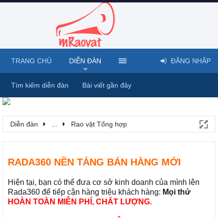
TRANG CHỦ
DIỄN ĐÀN
ĐĂNG NHẬP
Tìm kiếm diễn đàn
Bài viết gần đây
Diễn đàn
...
Rao vặt Tổng hợp
RADA360 NỀN TẢNG BÁN HÀNG MỚI
Hiện tại, bạn có thể đưa cơ sở kinh doanh của mình lên
Rada360 để tiếp cận hàng triệu khách hàng:
Mọi thứ
HOÀN TOÀN MIỄN PHÍ, CHẤT LƯỢNG.