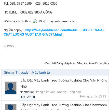
Tel: 028. 3717 2899 – 028. 3610 0330
HOTLINE : 0909.629.980 A CÔNG
Website chính thức
: maylanhtrieuan.com
Nguồn coppy :
https://maylanhtrieuan.com/tin-tuc/...GHE-HIEN-DAI-
CHAT-LUONG-VUOT-TAM-GIA-777.html
8/12/22
(Bạn phải Đăng nhập hoặc Đăng ký để trả lời bài viết.)
Similar Threads - Máy lạnh tủ
Lắp Đặt Máy Lạnh Treo Tường Toshiba Cho Văn Phòng
Nhỏ
tinhtrieuan
, trong diễn đàn:
Rao vặt Tổng hợp
Hôm qua, lúc 13:23
Trả lời:
0
Lắp Đặt Máy Lạnh Treo Tường Toshiba Cho Showroom