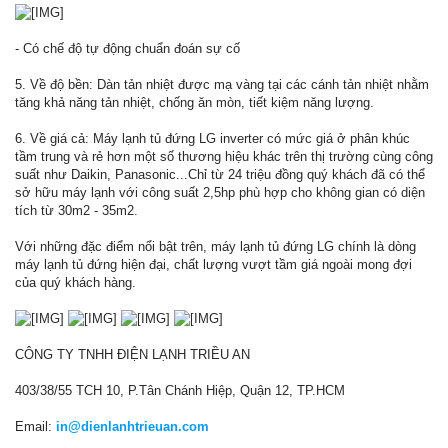
- Có chế độ tự động chuẩn đoán sự cố
5. Về độ bền: Dàn tản nhiệt được mạ vàng tại các cánh tản nhiệt nhằm
tăng khả năng tản nhiệt, chống ăn mòn, tiết kiệm năng lượng.
6. Về giá cả: Máy lạnh tủ đứng LG inverter có mức giá ở phân khúc
tầm trung và rẻ hơn một số thương hiệu khác trên thị trường cùng công
suất như Daikin, Panasonic...Chỉ từ 24 triệu đồng quý khách đã có thể
sở hữu máy lạnh với công suất 2,5hp phù hợp cho không gian có diện
tích từ 30m2 - 35m2.
Với những đặc điểm nổi bật trên, máy lạnh tủ đứng LG chính là dòng
máy lạnh tủ đứng hiện đại, chất lượng vượt tầm giá ngoài mong đợi
của quý khách hàng.
CÔNG TY TNHH ĐIỆN LẠNH TRIỀU AN
403/38/55 TCH 10, P.Tân Chánh Hiệp, Quận 12, TP.HCM
Email:
in@dienlanhtrieuan.com