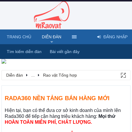
TRANG CHỦ
DIỄN ĐÀN
ĐĂNG NHẬP
Tìm kiếm diễn đàn
Bài viết gần đây
Diễn đàn
...
Rao vặt Tổng hợp
RADA360 NỀN TẢNG BÁN HÀNG MỚI
Hiện tại, bạn có thể đưa cơ sở kinh doanh của mình lên
Rada360 để tiếp cận hàng triệu khách hàng:
Mọi thứ
HOÀN TOÀN MIỄN PHÍ, CHẤT LƯỢNG.