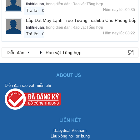
tinhtrieuan
, trong diễn đàn:
Rao vặt Tổng hợp
Hôm nay lúc 09:35
Trả lời:
0
Lắp Đặt Máy Lạnh Treo Tường Toshiba Cho Phòng Bếp
tinhtrieuan
, trong diễn đàn:
Rao vặt Tổng hợp
Hôm nay lúc 08:22
Trả lời:
0
Diễn đàn
...
Rao vặt Tổng hợp
ABOUT US
Diễn đàn rao vặt miễn phí
LIÊN KẾT
Babydeal Vietnam
Lều xông hơi tự bung