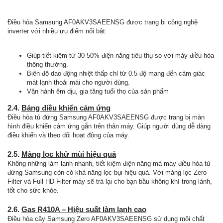
Điều hòa Samsung AF0AKV3SAEENSG được trang bị công nghệ
inverter với nhiều ưu điểm nổi bật:
Giúp tiết kiệm từ 30-50% điện năng tiêu thụ so với máy điều hòa
thông thường.
Biên độ dao động nhiệt thấp chỉ từ 0.5 độ mang đến cảm giác
mát lạnh thoải mái cho người dùng.
Vận hành êm dịu, gia tăng tuổi thọ của sản phẩm
2.4.
Bảng điều khiển cảm ứng
Điều hòa tủ đứng Samsung AF0AKV3SAEENSG được trang bị màn
hình điều khiển cảm ứng gắn trên thân máy. Giúp người dùng dễ dàng
điều khiển và theo dõi hoạt động của máy.
2.5.
Màng lọc khử mùi hiệu quả
Không những làm lạnh nhanh, tiết kiệm điện năng mà máy điều hòa tủ
đứng Samsung còn có khả năng lọc bụi hiệu quả. Với màng lọc Zero
Filter và Full HD Filter máy sẽ trả lại cho bạn bầu không khí trong lành,
tốt cho sức khỏe.
2.6.
Gas R410A – Hiệu suất làm lạnh cao
Điều hòa cây Samsung Zero AF0AKV3SAEENSG sử dụng môi chất