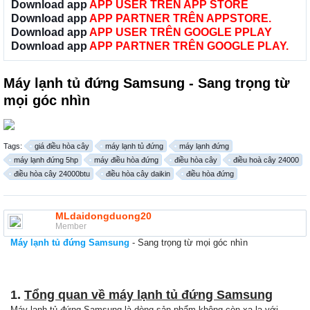
Download app
APP USER TRÊN APP STORE
Download app
APP PARTNER TRÊN APPSTORE.
Download app
APP USER TRÊN GOOGLE PPLAY
Download app
APP PARTNER TRÊN GOOGLE PLAY.
Máy lạnh tủ đứng Samsung - Sang trọng từ
mọi góc nhìn
Tags:
giá điều hòa cây
máy lạnh tủ đứng
máy lạnh đứng
máy lạnh đứng 5hp
máy điều hòa đứng
điều hòa cây
điều hoà cây 24000
điều hòa cây 24000btu
điều hòa cây daikin
điều hòa đứng
MLdaidongduong20
Member
Máy lạnh tủ đứng Samsung
- Sang trọng từ mọi góc nhìn
1.
Tổng quan về máy lạnh tủ đứng Samsung
Máy lạnh tủ đứng Samsung là dòng sản phẩm không còn xa lạ với