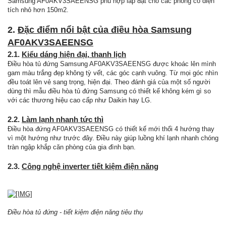
Samsung AF0AKV3SAEENSG phù hợp lắp đặt cho các phòng có diện
tích nhỏ hơn 150m2.
2.
Đặc điểm nổi bật của điều hòa Samsung
AF0AKV3SAEENSG
2.1.
Kiểu dáng hiện đại, thanh lịch
Điều hòa tủ đứng Samsung AF0AKV3SAEENSG được khoác lên mình
gam màu trắng đẹp không tỳ vết, các góc cạnh vuông. Từ mọi góc nhìn
đều toát lên vẻ sang trọng, hiện đại. Theo đánh giá của một số người
dùng thì mẫu điều hòa tủ đứng Samsung có thiết kế không kém gì so
với các thương hiệu cao cấp như Daikin hay LG.
2.2.
Làm lạnh nhanh tức thì
Điều hòa đứng AF0AKV3SAEENSG có thiết kế mới thổi 4 hướng thay
vì một hướng như trước đây. Điều này giúp luồng khí lạnh nhanh chóng
tràn ngập khắp căn phòng của gia đình bạn.
2.3.
Công nghệ inverter tiết kiệm điện năng
Điều hòa tủ đứng - tiết kiệm điện năng tiêu thụ