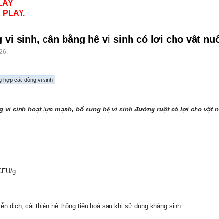
LAY
 PLAY.
vi sinh, cân bằng hệ vi sinh có lợi cho vật nu
/26
.
g hợp các dòng vi sinh
 vi sinh hoạt lực mạnh, bổ sung hệ vi sinh đường ruột có lợi cho vật n
.
CFU/g.
ễn dịch, cải thiện hệ thống tiêu hoá sau khi sử dụng kháng sinh.