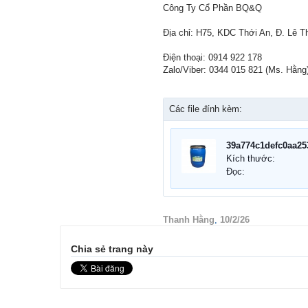
Công Ty Cổ Phần BQ&Q
Địa chỉ: H75, KDC Thới An, Đ. Lê T
Điện thoại: 0914 922 178
Zalo/Viber: 0344 015 821 (Ms. Hằng
Các file đính kèm:
39a774c1defc0aa25
Kích thước:
Đọc:
Thanh Hằng
,
10/2/26
Chia sẻ trang này