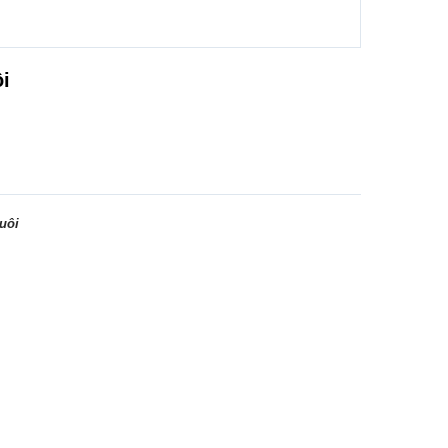
ôi
uôi