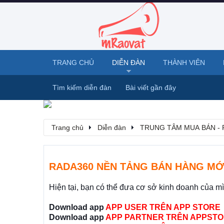
TRANG CHỦ
DIỄN ĐÀN
THÀNH VIÊN
Tìm kiếm diễn đàn
Bài viết gần đây
Trang chủ
Diễn đàn
TRUNG TÂM MUA BÁN - 
RADA360 NỀN TẢNG BÁN HÀNG MỚ
Hiện tại, bạn có thể đưa cơ sở kinh doanh của m
Download app
APP USER TRÊN APP STORE
Download app
APP PARTNER TRÊN APPSTO