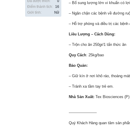
Đã được thích:
0
– Bổ sung lượng lớn vi khuẩn có lợi
Điểm thành tích:
16
Giới tính:
Nữ
– Ngăn chặn các bệnh về đường ruột
– Hỗ trợ phòng và điều trị các bệnh
Liều Lượng – Cách Dùng:
– Trộn cho ăn 250gr/1 tấn thức ăn
Quy Cách
: 25kg/bao
Bảo Quản:
– Giữ kín ở nơi khô ráo, thoáng mát
– Tránh xa tầm tay trẻ em.
Nhà Sản Xuất:
Tex Biosciences (P)
------------------------
Quý Khách Hàng quan tâm sản phẩm v