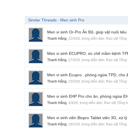
Similar Threads - Men sinh Pro
Men vi sinh Or-Pro Ấn Độ, giúp vật nuôi tiê
Thanh Hằng
,
22/4/26
, trong diễn đàn:
Rao vặt Tổng
Men vi sinh ECUPRO, ức chế mầm bệnh TPD,
Thanh Hằng
,
27/3/26
, trong diễn đàn:
Rao vặt Tổng
Men vi sinh Ecupro , phòng ngừa TPD, cho ă
Thanh Hằng
,
23/3/26
, trong diễn đàn:
Rao vặt Tổng
Men vi sinh EHP Pro cho ăn, phòng ngừa EH
Thanh Hằng
,
3/3/26
, trong diễn đàn:
Rao vặt Tổng 
Men vi sinh viên Biopro Tablet viên 3G, xử l
Thanh Hằng
,
29/1/26
, trong diễn đàn:
Rao vặt Tổng