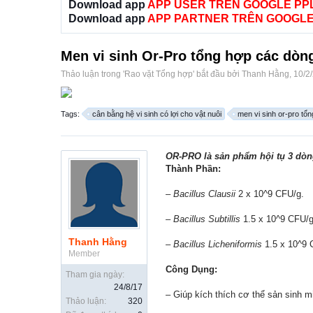
Download app
APP USER TRÊN GOOGLE PP
Download app
APP PARTNER TRÊN GOOGLE
Men vi sinh Or-Pro tổng hợp các dòng 
Thảo luận trong '
Rao vặt Tổng hợp
' bắt đầu bởi
Thanh Hằng
,
10/2
Tags:
cân bằng hệ vi sinh có lợi cho vật nuôi
men vi sinh or-pro tổn
OR-PRO là sản phẩm hội tụ 3 dòng
Thành Phần:
– Bacillus Clausii
2 x 10^9 CFU/g.
– Bacillus Subtillis
1.5 x 10^9 CFU/g
Thanh Hằng
– Bacillus Licheniformis
1.5 x 10^9 
Member
Công Dụng:
Tham gia ngày:
24/8/17
– Giúp kích thích cơ thể sản sinh mi
Thảo luận:
320