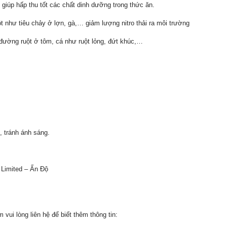
 giúp hấp thu tốt các chất dinh dưỡng trong thức ăn.
 như tiêu chảy ở lợn, gà,… giảm lượng nitro thải ra môi trường
 đường ruột ở tôm, cá như ruột lỏng, đứt khúc,…
, tránh ánh sáng.
 Limited – Ấn Độ
ui lòng liên hệ để biết thêm thông tin: