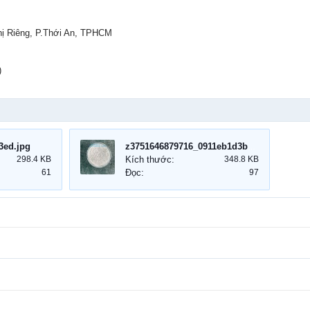
hị Riêng, P.Thới An, TPHCM
)
3ed.jpg
z3751646879716_0911eb1d3bc921b1bef0f223c3d3dd9a.jpg
298.4 KB
Kích thước:
348.8 KB
61
Đọc:
97