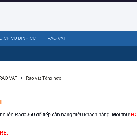
DỊCH VỤ ĐỊNH CƯ
RAO VẶT
RAO VẶT
Rao vặt Tổng hợp
I
ình lên Rada360 để tiếp cận hàng triệu khách hàng:
Mọi thứ
HO
RE.