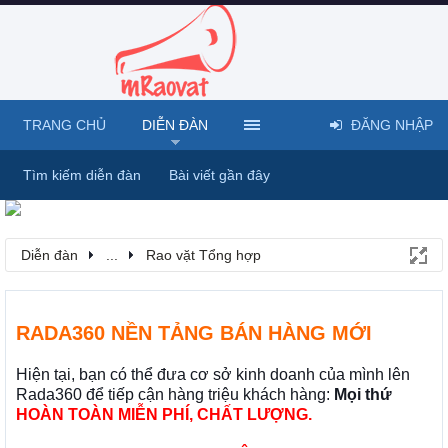
TRANG CHỦ
DIỄN ĐÀN
ĐĂNG NHẬP
Tìm kiếm diễn đàn
Bài viết gần đây
Diễn đàn
...
Rao vặt Tổng hợp
RADA360 NỀN TẢNG BÁN HÀNG MỚI
Hiện tại, bạn có thể đưa cơ sở kinh doanh của mình lên
Rada360 để tiếp cận hàng triệu khách hàng:
Mọi thứ
HOÀN TOÀN MIỄN PHÍ, CHẤT LƯỢNG.