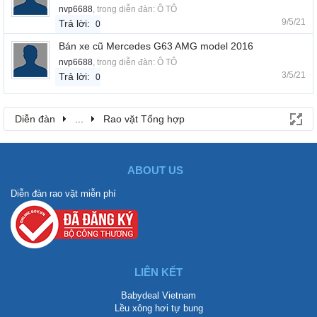
nvp6688
, trong diễn đàn:
Ô TÔ
9/5/21
Trả lời:
0
Bán xe cũ Mercedes G63 AMG model 2016
nvp6688
, trong diễn đàn:
Ô TÔ
3/5/21
Trả lời:
0
Diễn đàn
...
Rao vặt Tổng hợp
ABOUT US
Diễn đàn rao vặt miễn phí
LIÊN KẾT
Babydeal Vietnam
Lều xông hơi tự bung