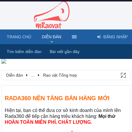
TRANG CHỦ
DIỄN ĐÀN
ĐĂNG NHẬP
Tìm kiếm diễn đàn
Bài viết gần đây
Diễn đàn
...
Rao vặt Tổng hợp
RADA360 NỀN TẢNG BÁN HÀNG MỚI
Hiện tại, bạn có thể đưa cơ sở kinh doanh của mình lên
Rada360 để tiếp cận hàng triệu khách hàng:
Mọi thứ
HOÀN TOÀN MIỄN PHÍ, CHẤT LƯỢNG.