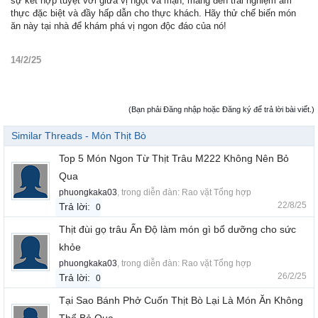
sự kết hợp tuyệt vời giữa vị ngọt và mặn, mang đến trải nghiệm ẩm
thực đặc biệt và đầy hấp dẫn cho thực khách. Hãy thử chế biến món
ăn này tại nhà để khám phá vị ngon độc đáo của nó!
14/2/25
(Bạn phải Đăng nhập hoặc Đăng ký để trả lời bài viết.)
Similar Threads - Món Thịt Bò
Top 5 Món Ngon Từ Thịt Trâu M222 Không Nên Bỏ
Qua
phuongkaka03
, trong diễn đàn:
Rao vặt Tổng hợp
22/8/25
Trả lời:
0
Thịt đùi gọ trâu Ấn Độ làm món gì bổ dưỡng cho sức
khỏe
phuongkaka03
, trong diễn đàn:
Rao vặt Tổng hợp
26/2/25
Trả lời:
0
Tại Sao Bánh Phở Cuốn Thịt Bò Lại Là Món Ăn Không