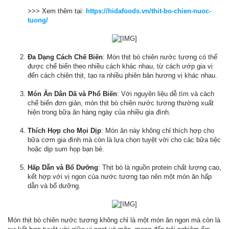
>>> Xem thêm tại:
https://hidafoods.vn/thit-bo-chien-nuoc-
tuong/
Đa Dạng Cách Chế Biến
: Món thịt bò chiên nước tương có thể
được chế biến theo nhiều cách khác nhau, từ cách ướp gia vị
đến cách chiên thịt, tạo ra nhiều phiên bản hương vị khác nhau.
Món Ăn Dân Dã và Phổ Biến
: Với nguyên liệu dễ tìm và cách
chế biến đơn giản, món thịt bò chiên nước tương thường xuất
hiện trong bữa ăn hàng ngày của nhiều gia đình.
Thích Hợp cho Mọi Dịp
: Món ăn này không chỉ thích hợp cho
bữa cơm gia đình mà còn là lựa chọn tuyệt vời cho các bữa tiệc
hoặc dịp sum họp bạn bè.
Hấp Dẫn và Bổ Dưỡng
: Thịt bò là nguồn protein chất lượng cao,
kết hợp với vị ngon của nước tương tạo nên một món ăn hấp
dẫn và bổ dưỡng.
Món thịt bò chiên nước tương không chỉ là một món ăn ngon mà còn là