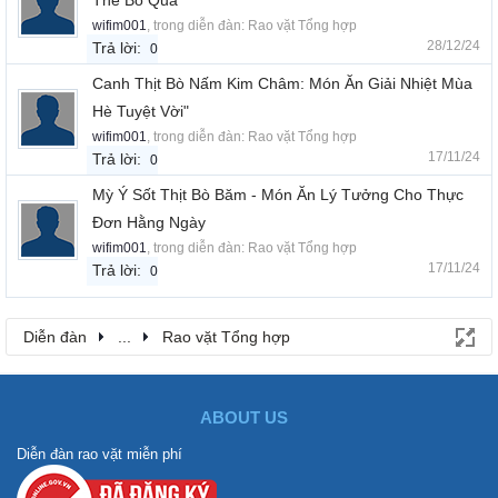
Thể Bỏ Qua
wifim001
, trong diễn đàn:
Rao vặt Tổng hợp
28/12/24
Trả lời:
0
Canh Thịt Bò Nấm Kim Châm: Món Ăn Giải Nhiệt Mùa
Hè Tuyệt Vời"
wifim001
, trong diễn đàn:
Rao vặt Tổng hợp
17/11/24
Trả lời:
0
Mỳ Ý Sốt Thịt Bò Băm - Món Ăn Lý Tưởng Cho Thực
Đơn Hằng Ngày
wifim001
, trong diễn đàn:
Rao vặt Tổng hợp
17/11/24
Trả lời:
0
Diễn đàn
...
Rao vặt Tổng hợp
ABOUT US
Diễn đàn rao vặt miễn phí