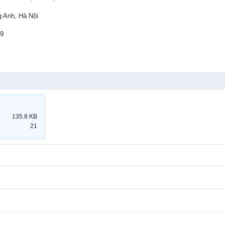
g Anh, Hà Nội
59
135.8 KB
21