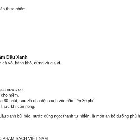
oàn thực phẩm.
ầm Đậu Xanh
 cà vỏ, hành khô, gừng và gia vị.
qua nước sôi.
ờ cho mềm.
 60 phút, sau đó cho đậu xanh vào nấu tiếp 30 phút.
 thức khi còn nóng.
u xanh bùi béo, nước dùng ngọt thanh tự nhiên, là món ăn bổ dưỡng phù h
C PHẨM SẠCH VIỆT NAM