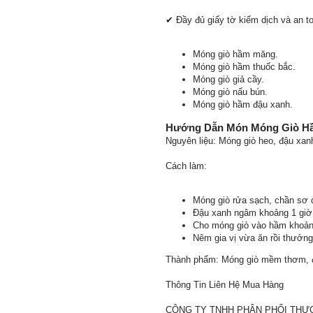
✔ Đầy đủ giấy tờ kiểm dịch và an t
Móng giò hầm măng.
Móng giò hầm thuốc bắc.
Móng giò giả cầy.
Móng giò nấu bún.
Móng giò hầm đậu xanh.
Hướng Dẫn Món Móng Giò H
Nguyên liệu: Móng giò heo, đậu xanh
Cách làm:
Móng giò rửa sạch, chần sơ 
Đậu xanh ngâm khoảng 1 gi
Cho móng giò vào hầm khoảng
Nêm gia vị vừa ăn rồi thưởng
Thành phẩm: Móng giò mềm thơm, đậ
Thông Tin Liên Hệ Mua Hàng
CÔNG TY TNHH PHÂN PHỐI THỰ