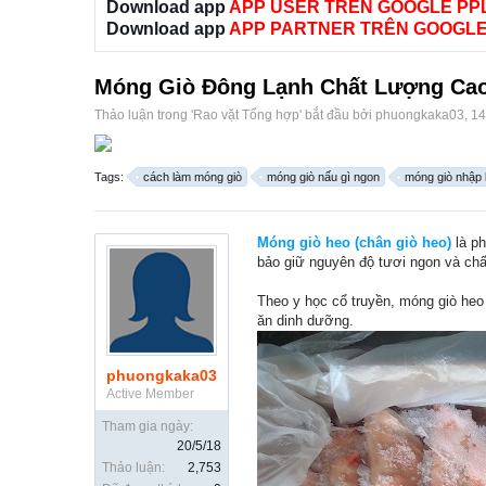
Download app
APP USER TRÊN GOOGLE PP
Download app
APP PARTNER TRÊN GOOGLE
Móng Giò Đông Lạnh Chất Lượng Cao
Thảo luận trong '
Rao vặt Tổng hợp
' bắt đầu bởi
phuongkaka03
,
14
Tags:
cách làm móng giò
móng giò nấu gì ngon
móng giò nhập
Móng giò heo (chân giò heo)
là ph
bảo giữ nguyên độ tươi ngon và chấ
Theo y học cổ truyền, móng giò heo 
ăn dinh dưỡng.
phuongkaka03
Active Member
Tham gia ngày:
20/5/18
Thảo luận:
2,753