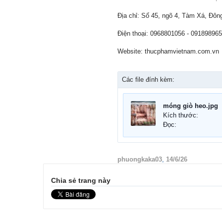
Địa chỉ: Số 45, ngõ 4, Tàm Xá, Đôn
Điện thoại: 0968801056 - 09189896
Website: thucphamvietnam.com.vn
Các file đính kèm:
móng giò heo.jpg
Kích thước:
Đọc:
phuongkaka03
,
14/6/26
Chia sẻ trang này