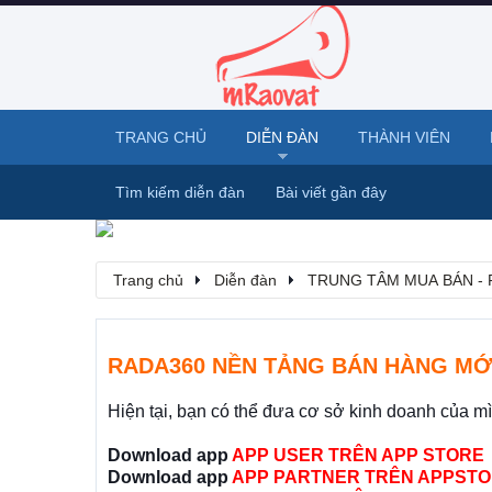
TRANG CHỦ
DIỄN ĐÀN
THÀNH VIÊN
Tìm kiếm diễn đàn
Bài viết gần đây
Trang chủ
Diễn đàn
TRUNG TÂM MUA BÁN - 
RADA360 NỀN TẢNG BÁN HÀNG MỚ
Hiện tại, bạn có thể đưa cơ sở kinh doanh của m
Download app
APP USER TRÊN APP STORE
Download app
APP PARTNER TRÊN APPSTO