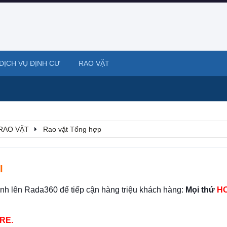
DỊCH VỤ ĐỊNH CƯ
RAO VẶT
RAO VẶT
Rao vặt Tổng hợp
I
ình lên Rada360 để tiếp cận hàng triệu khách hàng:
Mọi thứ
HO
RE.