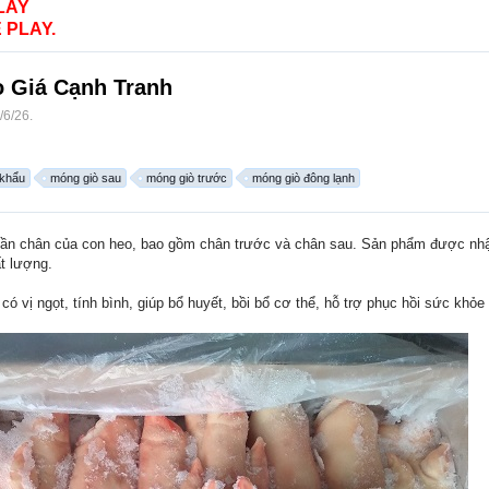
LAY
 PLAY.
 Giá Cạnh Tranh
/6/26
.
 khẩu
móng giò sau
móng giò trước
móng giò đông lạnh
ần chân của con heo, bao gồm chân trước và chân sau. Sản phẩm được nhập
t lượng.
có vị ngọt, tính bình, giúp bổ huyết, bồi bổ cơ thể, hỗ trợ phục hồi sức khỏ