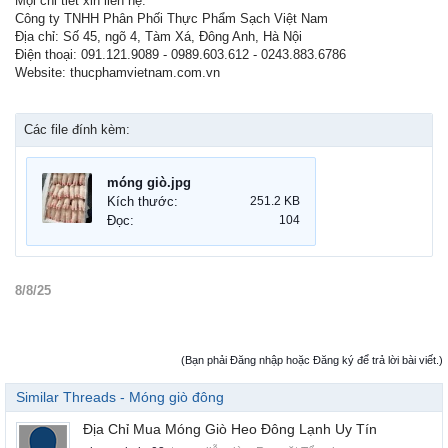
Mọi chi tiết xin liên hệ:
Công ty TNHH Phân Phối Thực Phẩm Sạch Việt Nam
Địa chỉ: Số 45, ngõ 4, Tàm Xá, Đông Anh, Hà Nội
Điện thoại: 091.121.9089 - 0989.603.612 - 0243.883.6786
Website: thucphamvietnam.com.vn
Các file đính kèm:
móng giò.jpg
Kích thước:
251.2 KB
Đọc:
104
8/8/25
(Bạn phải Đăng nhập hoặc Đăng ký để trả lời bài viết.)
Similar Threads - Móng giò đông
Địa Chỉ Mua Móng Giò Heo Đông Lạnh Uy Tín