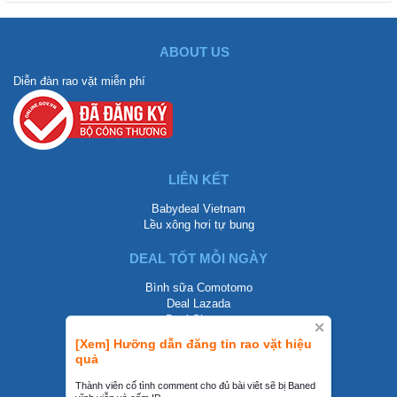
ABOUT US
Diễn đàn rao vặt miễn phí
LIÊN KẾT
Babydeal Vietnam
Lều xông hơi tự bung
DEAL TỐT MỖI NGÀY
Bình sữa Comotomo
Deal Lazada
Deal Shopee
[Xem] Hưỡng dẫn đăng tin rao vặt hiệu
LIÊN HỆ
quả
0858002468
Thành viên cố tình comment cho đủ bài viêt sẽ bị Baned