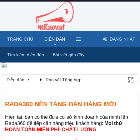
TRANG CHỦ
DIỄN ĐÀN
ĐĂNG NHẬP
Tìm kiếm diễn đàn
Bài viết gần đây
Diễn đàn
...
Rao vặt Tổng hợp
RADA360 NỀN TẢNG BÁN HÀNG MỚI
Hiện tại, bạn có thể đưa cơ sở kinh doanh của mình lên
Rada360 để tiếp cận hàng triệu khách hàng:
Mọi thứ
HOÀN TOÀN MIỄN PHÍ, CHẤT LƯỢNG.