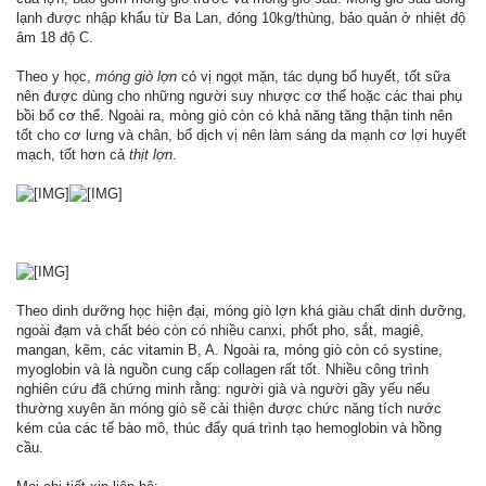
lạnh được nhập khẩu từ Ba Lan, đóng 10kg/thùng, bảo quản ở nhiệt độ
âm 18 độ C.
Theo y học,
móng giò lợn
có vị ngọt mặn, tác dụng bổ huyết, tốt sữa
nên được dùng cho những người suy nhược cơ thể hoặc các thai phụ
bồi bổ cơ thể. Ngoài ra, mòng giò còn có khả năng tăng thận tinh nên
tốt cho cơ lưng và chân, bổ dịch vị nên làm sáng da mạnh cơ lợi huyết
mạch, tốt hơn cả
thịt lợn
.
Theo dinh dưỡng học hiện đại, móng giò lợn khá giàu chất dinh dưỡng,
ngoài đạm và chất béo còn có nhiều canxi, phốt pho, sắt, magiê,
mangan, kẽm, các vitamin B, A. Ngoài ra, móng giò còn có systine,
myoglobin và là nguồn cung cấp collagen rất tốt. Nhiều công trình
nghiên cứu đã chứng minh rằng: người già và người gầy yếu nếu
thường xuyên ăn móng giò sẽ cải thiện được chức năng tích nước
kém của các tế bào mô, thúc đẩy quá trình tạo hemoglobin và hồng
cầu.