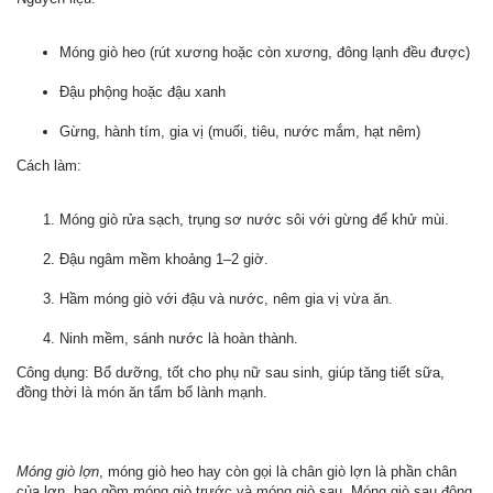
Móng giò heo (rút xương hoặc còn xương, đông lạnh đều được)
Đậu phộng hoặc đậu xanh
Gừng, hành tím, gia vị (muối, tiêu, nước mắm, hạt nêm)
Cách làm:
Móng giò rửa sạch, trụng sơ nước sôi với gừng để khử mùi.
Đậu ngâm mềm khoảng 1–2 giờ.
Hầm móng giò với đậu và nước, nêm gia vị vừa ăn.
Ninh mềm, sánh nước là hoàn thành.
Công dụng: Bổ dưỡng, tốt cho phụ nữ sau sinh, giúp tăng tiết sữa,
đồng thời là món ăn tẩm bổ lành mạnh.
Móng giò lợn
, móng giò heo hay còn gọi là chân giò lợn là phần chân
của lợn, bao gồm móng giò trước và móng giò sau. Móng giò sau đông