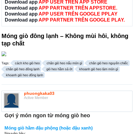
Download app
APP USER TRÊN APP STORE
Download app
APP PARTNER TRÊN APPSTORE.
Download app
APP USER TRÊN GOOGLE PPLAY
Download app
APP PARTNER TRÊN GOOGLE PLAY.
Móng giò đông lạnh – Không mùi hôi, không
tạp chất
Tags:
cách kho giò heo
chân giò heo nấu món gì
chân giò heo nguyên chiếc
chân giò heo đông lạnh
giò heo hầm sả ớt
khoanh giò heo làm món gì
khoanh giò heo đông lạnh
phuongkaka03
Active Member
Gợi ý món ngon từ móng giò heo
Móng giò hầm đậu phộng (hoặc đậu xanh)
Nguyên liệu: