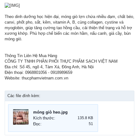
Theo dinh dưỡng học hiện đại, móng giò lợn chứa nhiều đạm, chất béo,
canxi, phốt pho, sắt, kẽm, vitamin A, B, cùng collagen, cystine và
myoglobin, giúp tăng cường tạo hồng cầu, cải thiện thể trạng và hỗ trợ
xương khớp. Phù hợp chế biến các món hầm, nấu canh, giả cầy, bún
móng giò.
Thông Tin Liên Hệ Mua Hàng
CÔNG TY TNHH PHÂN PHỐI THỰC PHẨM SẠCH VIỆT NAM
Địa chỉ: Số 45, ngõ 4, Tàm Xá, Đông Anh, Hà Nội
Điện thoại: 0968801056 - 0918989659
Website: thucphamvietnam.com.vn
Các file đính kèm:
móng giò heo.jpg
Kích thước:
135.8 KB
Đọc:
51