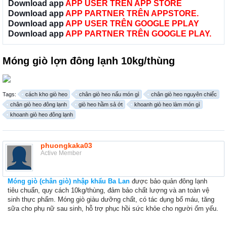
Download app
APP USER TRÊN APP STORE
Download app
APP PARTNER TRÊN APPSTORE.
Download app
APP USER TRÊN GOOGLE PPLAY
Download app
APP PARTNER TRÊN GOOGLE PLAY.
Móng giò lợn đông lạnh 10kg/thùng
Tags:
cách kho giò heo
chân giò heo nấu món gì
chân giò heo nguyên chiếc
chân giò heo đông lạnh
giò heo hầm sả ớt
khoanh giò heo làm món gì
khoanh giò heo đông lạnh
phuongkaka03
Active Member
Móng giò (chân giò) nhập khẩu Ba Lan
được bảo quản đông lạnh
tiêu chuẩn, quy cách 10kg/thùng, đảm bảo chất lượng và an toàn vệ
sinh thực phẩm. Móng giò giàu dưỡng chất, có tác dụng bổ máu, tăng
sữa cho phụ nữ sau sinh, hỗ trợ phục hồi sức khỏe cho người ốm yếu.