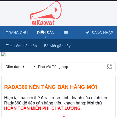
TRANG CHỦ
DIỄN ĐÀN
ĐĂNG NHẬP
Tìm kiếm diễn đàn
Bài viết gần đây
Diễn đàn
...
Rao vặt Tổng hợp
RADA360 NỀN TẢNG BÁN HÀNG MỚI
Hiện tại, bạn có thể đưa cơ sở kinh doanh của mình lên
Rada360 để tiếp cận hàng triệu khách hàng:
Mọi thứ
HOÀN TOÀN MIỄN PHÍ, CHẤT LƯỢNG.