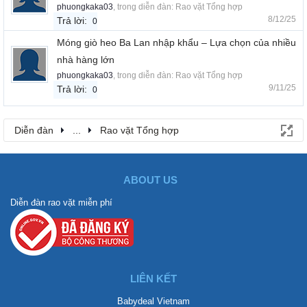
phuongkaka03
, trong diễn đàn:
Rao vặt Tổng hợp
8/12/25
Trả lời:
0
Móng giò heo Ba Lan nhập khẩu – Lựa chọn của nhiều
nhà hàng lớn
phuongkaka03
, trong diễn đàn:
Rao vặt Tổng hợp
9/11/25
Trả lời:
0
Diễn đàn
...
Rao vặt Tổng hợp
ABOUT US
Diễn đàn rao vặt miễn phí
LIÊN KẾT
Babydeal Vietnam