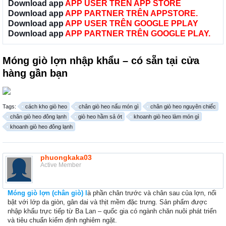
Download app
APP USER TRÊN APP STORE
Download app
APP PARTNER TRÊN APPSTORE.
Download app
APP USER TRÊN GOOGLE PPLAY
Download app
APP PARTNER TRÊN GOOGLE PLAY.
Móng giò lợn nhập khẩu – có sẵn tại cửa
hàng gần bạn
Tags:
cách kho giò heo
chân giò heo nấu món gì
chân giò heo nguyên chiếc
chân giò heo đông lạnh
giò heo hầm sả ớt
khoanh giò heo làm món gì
khoanh giò heo đông lạnh
phuongkaka03
Active Member
Móng giò lợn (chân giò) l
à phần chân trước và chân sau của lợn, nổi
bật với lớp da giòn, gân dai và thịt mềm đặc trưng. Sản phẩm được
nhập khẩu trực tiếp từ Ba Lan – quốc gia có ngành chăn nuôi phát triển
và tiêu chuẩn kiểm định nghiêm ngặt.