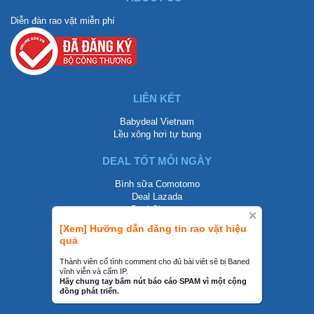
Diễn đàn rao vặt miễn phí
LIÊN KẾT
Babydeal Vietnam
Lều xông hơi tự bung
DEAL TỐT MỖI NGÀY
Bình sữa Comotomo
Deal Lazada
Deal Shopee
[Xem] Hưỡng dẫn đăng tin rao vặt hiệu
LIÊN HỆ
quả
0858002468
Thành viên cố tình comment cho đủ bài viêt sẽ bị Baned
vĩnh viễn và cấm IP.
contact@mraovat.vn
Hãy chung tay bấm nút báo cáo SPAM vì một cộng
đồng phát triển.
mraovat.vn