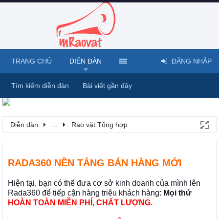
TRANG CHỦ
DIỄN ĐÀN
ĐĂNG NHẬP
Tìm kiếm diễn đàn
Bài viết gần đây
Diễn đàn
...
Rao vặt Tổng hợp
RADA360 NỀN TẢNG BÁN HÀNG MỚI
Hiện tại, bạn có thể đưa cơ sở kinh doanh của mình lên
Rada360 để tiếp cận hàng triệu khách hàng:
Mọi thứ
HOÀN TOÀN MIỄN PHÍ, CHẤT LƯỢNG.