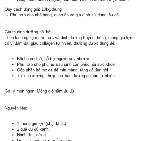
Quy cách đóng gói: 10kg/thùng
→ Phù hợp cho nhà hàng, quán ăn và gia đình sử dụng lâu dài
Giá trị dinh dưỡng nổi bật
Theo kinh nghiệm ẩm thực và dinh dưỡng truyền thống, móng giò lợn
có vị đậm đà, giàu collagen tự nhiên, thường được dùng để:
Bồi bổ cơ thể, hỗ trợ người suy nhược
Phù hợp cho phụ nữ sau sinh cần phục hồi sức khỏe
Góp phần hỗ trợ da dẻ mịn màng, tăng độ đàn hồi
Tốt cho xương khớp nhờ hàm lượng gelatin tự nhiên
Gợi ý món ngon: Móng giò hầm đu đủ
Nguyên liệu:
1 móng giò lợn (chặt khúc)
1 quả đu đủ xanh
Hành tím, gừng
Gia vị: muối, nước mắm, tiêu