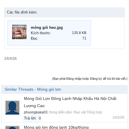
Các file đính kèm:
móng giò heo.jpg
Kích thước:
135.8 KB
Đọc:
71
24/4/26
(Bạn phải Đăng nhập hoặc Đăng ký để trả lời bài viết.)
Similar Threads - Móng giò lợn
Móng Giò Lợn Đông Lạnh Nhập Khẩu Hà Nội Chất
Lượng Cao
phuongkaka03
, trong diễn đàn:
Rao vặt Tổng hợp
24/2/26
Trả lời:
0
Móng giò lợn đông lạnh 10kg/thùng