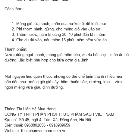
Cách làm:
Móng giò rửa sạch, chần qua nước sôi để khử mùi.
Phi thơm hành, gừng, cho móng giò vào đảo sơ.
Thêm nước, hầm khoảng 30–40 phút đến khi mềm.
Cho đu đủ vào, nấu thêm 15 phút, nêm nếm vừa ăn.
Thành phẩm:
Nước dùng ngọt thanh, móng giò mềm béo, đu đủ bùi nhẹ – món ăn bổ
dưỡng, đặc biệt phù hợp cho bữa cơm gia đình.
Một nguyên liệu quen thuộc nhưng có thể chế biến thành nhiều món
hấp dẫn như: móng giò giả cầy, hầm thuốc bắc, nướng, kho… vừa
ngon miệng vừa giàu dinh dưỡng.
Thông Tin Liên Hệ Mua Hàng
CÔNG TY TNHH PHÂN PHỐI THỰC PHẨM SẠCH VIỆT NAM
Địa chỉ: Số 45, ngõ 4, Tàm Xá, Đông Anh, Hà Nội
Điện thoại: 0968801056 - 0918989659
Website: thucphamvietnam.com.vn