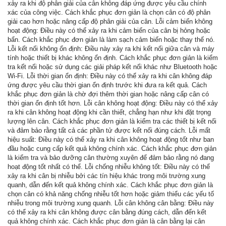
xảy ra khi độ phân giải của cân không đáp ứng được yêu cầu chính
xác của công việc. Cách khắc phục đơn giản là chọn cân có độ phân
giải cao hơn hoặc nâng cấp độ phân giải của cân. Lỗi cảm biến không
hoạt động: Điều này có thể xảy ra khi cảm biến của cân bị hỏng hoặc
bẩn. Cách khắc phục đơn giản là làm sạch cảm biến hoặc thay thế nó.
Lỗi kết nối không ổn định: Điều này xảy ra khi kết nối giữa cân và máy
tính hoặc thiết bị khác không ổn định. Cách khắc phục đơn giản là kiểm
tra kết nối hoặc sử dụng các giải pháp kết nối khác như Bluetooth hoặc
Wi-Fi. Lỗi thời gian ổn định: Điều này có thể xảy ra khi cân không đáp
ứng được yêu cầu thời gian ổn định trước khi đưa ra kết quả. Cách
khắc phục đơn giản là chờ đợi thêm thời gian hoặc nâng cấp cân có
thời gian ổn định tốt hơn. Lỗi cân không hoạt động: Điều này có thể xảy
ra khi cân không hoạt động khi cần thiết, chẳng hạn như khi đặt trọng
lượng lên cân. Cách khắc phục đơn giản là kiểm tra các thiết bị kết nối
và đảm bảo rằng tất cả các phần tử được kết nối đúng cách. Lỗi mất
hiệu suất: Điều này có thể xảy ra khi cân không hoạt động tốt như ban
đầu hoặc cung cấp kết quả không chính xác. Cách khắc phục đơn giản
là kiểm tra và bảo dưỡng cân thường xuyên để đảm bảo rằng nó đang
hoạt động tốt nhất có thể. Lỗi chống nhiễu không tốt: Điều này có thể
xảy ra khi cân bị nhiễu bởi các tín hiệu khác trong môi trường xung
quanh, dẫn đến kết quả không chính xác. Cách khắc phục đơn giản là
chọn cân có khả năng chống nhiễu tốt hơn hoặc giảm thiểu các yếu tố
nhiễu trong môi trường xung quanh. Lỗi cân không cân bằng: Điều này
có thể xảy ra khi cân không được cân bằng đúng cách, dẫn đến kết
quả không chính xác. Cách khắc phục đơn giản là cân bằng lại cân