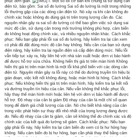
phục đơn giản.
I. Một số lỗi cơ bản khi chúng ta sử dụng cân
điện tử, bảo gồm: Sai số đo lường Sai số đo lường là một trong những
lỗi thường gặp của các dòng cân điện tử. Nó xảy ra khi cân không đo
chính xác hoặc không đo đúng giá trị trên trọng lượng cần đo. Các
nguyên nhân gây ra sai số đo lường có thể bao gồm việc sử dụng sai
mức độ cân, sử dụng cân trong môi trường không phù hợp, cảm biến
đo không hoạt động chính xác, và nhiều nguyên nhân khác. Cách khắc
phục: Nếu bạn gặp phải lỗi sai số đo lường, hãy kiểm tra lại cân xem
có phải đã đặt đúng mức độ cân hay không. Nếu cân của bạn sử dụng
điện năng, hãy kiểm tra lại nguồn điện và cấp điện đúng mức. Nếu lỗi
vẫn tiếp tục xảy ra, hãy liên hệ với nhà sản xuất hoặc đơn vị bảo hành
để được hỗ trợ sửa chữa. Không hiển thị giá trị trên màn hình Không
hiển thị giá trị trên màn hình là một lỗi khá phổ biến với các dòng cân
điện tử. Nguyên nhân gây ra lỗi này có thể do đường truyền tín hiệu bị
gián đoạn, việc kết nối không đúng, hoặc màn hình bị hỏng. Cách khắc
phục: Nếu không hiển thị giá trị trên màn hình, hãy kiểm tra lại kết nối
và đường truyền tín hiệu của cân. Nếu vẫn không thể khắc phục lỗi,
hãy thay thế màn hình mới hoặc liên hệ với đơn vị bảo hành để được
hỗ trợ. Độ nhạy của cân bị giảm Độ nhạy của cân là một chỉ số quan
trọng để đánh giá chất lượng của cân. Nó cho biết khả năng của cân
trong việc phát hiện sự thay đổi nhỏ nhất của trọng lượng đang được
đo. Nếu độ nhạy của cân bị giảm, cân sẽ không thể đo chính xác và độ
chính xác của kết quả đo lường sẽ giảm. Cách khắc phục: Nếu bạn
gặp phải lỗi này, hãy kiểm tra lại cảm biến đo xem có bị hư hỏng hay
không. Nếu cảm biến đo bị hư hỏng, bạn cần phải thay thế bằng cảm