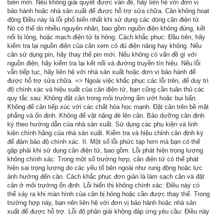
biến mới. Nếu không giải quyết được vấn đề, hãy liên hệ với đơn vị
bảo hành hoặc nhà sản xuất để được hỗ trợ sửa chữa. Cân không hoạt
động Điều này là lỗi phổ biến nhất khi sử dụng các dòng cân điện tử.
Nó có thể do nhiều nguyên nhân, bao gồm nguồn điện không đúng, kết
nối bị lỏng, hoặc mạch điện tử bị hỏng. Cách khắc phục: Đầu tiên, hãy
kiểm tra lại nguồn điện của cân xem có đủ điện năng hay không. Nếu
cân sử dụng pin, hãy thay thế pin mới. Nếu không có vấn đề gì với
nguồn điện, hãy kiểm tra lại kết nối và đường truyền tín hiệu. Nếu lỗi
vẫn tiếp tục, hãy liên hệ với nhà sản xuất hoặc đơn vị bảo hành để
được hỗ trợ sửa chữa. => Ngoài việc khắc phục các lỗi trên, để duy trì
độ chính xác và hiệu suất của cân điện tử, bạn cũng cần tuân thủ các
quy tắc sau: Không đặt cân trong môi trường ẩm ướt hoặc bụi bẩn.
Không để cân tiếp xúc với các chất hóa học mạnh. Đặt cân trên bề mặt
phẳng và ổn định. Không để vật nặng đè lên cân. Bảo dưỡng cân định
kỳ theo hướng dẫn của nhà sản xuất. Sử dụng các phụ kiện và linh
kiện chính hãng của nhà sản xuất. Kiểm tra và hiệu chỉnh cân định kỳ
để đảm bảo độ chính xác. II. Một số lỗi phức tạp hơn mà bạn có thể
gặp phải khi sử dụng cân điện tử, bao gồm: Lỗi phát hiện trọng lượng
không chính xác: Trong một số trường hợp, cân điện tử có thể phát
hiện sai trọng lượng do các yếu tố bên ngoài như rung động hoặc lực
ảnh hưởng đến cân. Cách khắc phục đơn giản là làm sạch cân và đặt
cân ở môi trường ổn định. Lỗi hiển thị không chính xác: Điều này có
thể xảy ra khi màn hình của cân bị hỏng hoặc cần được thay thế. Trong
trường hợp này, bạn nên liên hệ với đơn vị bảo hành hoặc nhà sản
xuất để được hỗ trợ. Lỗi độ phân giải không đáp ứng yêu cầu: Điều này