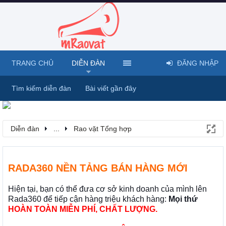
TRANG CHỦ
DIỄN ĐÀN
ĐĂNG NHẬP
Tìm kiếm diễn đàn
Bài viết gần đây
Diễn đàn
...
Rao vặt Tổng hợp
RADA360 NỀN TẢNG BÁN HÀNG MỚI
Hiện tại, bạn có thể đưa cơ sở kinh doanh của mình lên
Rada360 để tiếp cận hàng triệu khách hàng:
Mọi thứ
HOÀN TOÀN MIỄN PHÍ, CHẤT LƯỢNG.