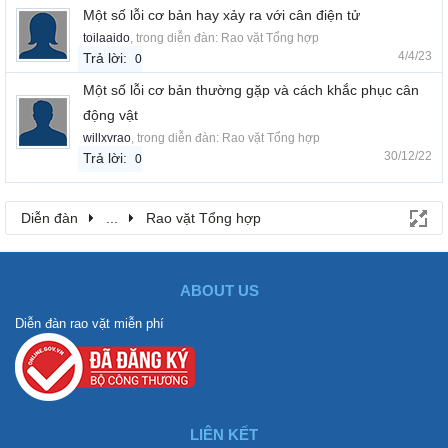
Một số lỗi cơ bản hay xảy ra với cân điện tử
toilaaido
, trong diễn đàn:
Rao vặt Tổng hợp
4/4/23
Trả lời:
0
Một số lỗi cơ bản thường gặp và cách khắc phục cân
động vật
willxvrao
, trong diễn đàn:
Rao vặt Tổng hợp
30/12/22
Trả lời:
0
Diễn đàn
...
Rao vặt Tổng hợp
ABOUT US
Diễn đàn rao vặt miễn phí
LIÊN KẾT