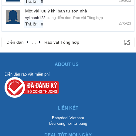
29/5/23
Trả lời:
0
Một vài lưu ý khi bạn tự sơn nhà
vykhanh123
, trong diễn đàn:
Rao vặt Tổng hợp
27/5/23
Trả lời:
0
Diễn đàn
...
Rao vặt Tổng hợp
ABOUT US
Diễn đàn rao vặt miễn phí
LIÊN KẾT
Babydeal Vietnam
Lều xông hơi tự bung
DEAL TỐT MỖI NGÀY