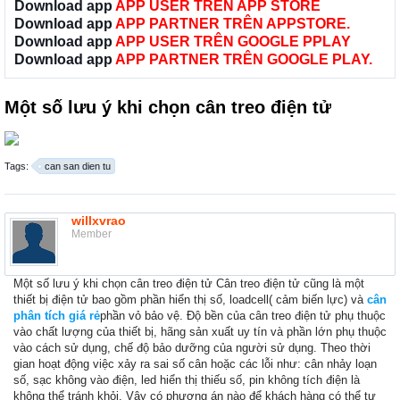
Download app
APP USER TRÊN APP STORE
Download app
APP PARTNER TRÊN APPSTORE.
Download app
APP USER TRÊN GOOGLE PPLAY
Download app
APP PARTNER TRÊN GOOGLE PLAY.
Một số lưu ý khi chọn cân treo điện tử
Tags:
can san dien tu
willxvrao
Member
Một số lưu ý khi chọn cân treo điện tử Cân treo điện tử cũng là một
thiết bị điện tử bao gồm phần hiển thị số, loadcell( cảm biến lực) và
cân
phân tích giá rẻ
phần vỏ bảo vệ. Độ bền của cân treo điện tử phụ thuộc
vào chất lượng của thiết bị, hãng sản xuất uy tín và phần lớn phụ thuộc
vào cách sử dụng, chế độ bảo dưỡng của người sử dụng. Theo thời
gian hoạt động việc xảy ra sai số cân hoặc các lỗi như: cân nhảy loạn
số, sạc không vào điện, led hiển thị thiếu số, pin không tích điện là
không thể tránh khỏi. Vậy có phương án nào để khách hàng có thể tự