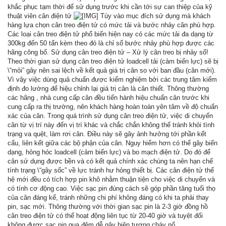
khắc phục tạm thời để sử dụng trước khi cần tới sự can thiệp của kỹ
thuật viên cân điện tử
Tùy vào mục đích sử dụng mà khách
hàng lựa chọn cân treo điện tử có mức tải và bước nhảy cân phù hợp.
Các loại cân treo điện tử phổ biến hiện nay có các mức tải đa dạng từ
300kg đến 50 tấn kèm theo đó là chỉ số bước nhảy phù hợp được các
hãng công bố. Sử dụng cân treo điện tử – Xử lý cân treo bị nhảy số!
Theo thời gian sử dụng cân treo điện tử loadcell tải (cảm biến lực) sẽ bị
\“mỏi” gây nên sai lệch về kết quả giá trị cân so với ban đầu (cân mới).
Vì vậy việc dùng quả chuẩn được kiểm nghiệm bởi các trung tâm kiểm
định đo lường để hiệu chỉnh lại giá trị cân là cân thiết. Thông thường
các hãng , nhà cung cấp cân đều tiến hành hiệu chuẩn cân trước khi
cung cấp ra thị trường, nên khách hàng hoàn toàn yên tâm về độ chuẩn
xác của cân. Trong quá trình sử dụng cân treo điện tử, việc di chuyển
cân từ vị trí này đến vị trí khác và chắc chắn không thể tránh khỏi tình
trạng va quệt, làm rơi cân. Điều này sẽ gây ảnh hưởng tới phần kết
cấu, liên kết giữa các bộ phận của cân. Nguy hiểm hơn có thể gây biến
dạng, hỏng hóc loadcell (cảm biến lực) và bo mạch điện tử. Do đó để
cân sử dụng được bền và có kết quả chính xác chúng ta nên hạn chế
tính trạng \“gây sốc” về lực tránh hư hỏng thiết bị. Các cân điện tử thế
hệ mới đều có tích hợp pin khô nhằm thuận tiện cho việc di chuyển và
có tính cơ động cao. Việc sạc pin đúng cách sẽ góp phần tăng tuổi thọ
của cân đáng kể, tránh những chi phí không đáng có khi ta phải thay
pin, sạc mới. Thông thường với thời gian sạc pin là 2-3 giờ đồng hồ
cân treo điện tử có thể hoạt động liên tục từ 20-40 giờ và tuyệt đối
không được sạc pin qua đêm dễ gây hiện tượng cháy nổ.