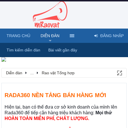
TRANG CHỦ
DIỄN ĐÀN
ĐĂNG NHẬP
Tìm kiếm diễn đàn
Bài viết gần đây
Diễn đàn
...
Rao vặt Tổng hợp
RADA360 NỀN TẢNG BÁN HÀNG MỚI
Hiện tại, bạn có thể đưa cơ sở kinh doanh của mình lên
Rada360 để tiếp cận hàng triệu khách hàng:
Mọi thứ
HOÀN TOÀN MIỄN PHÍ, CHẤT LƯỢNG.