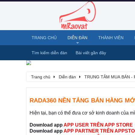
TRANG CHỦ
DIỄN ĐÀN
THÀNH VIÊN
Tìm kiếm diễn đàn
Bài viết gần đây
Trang chủ
Diễn đàn
TRUNG TÂM MUA BÁN - 
RADA360 NỀN TẢNG BÁN HÀNG MỚ
Hiện tại, bạn có thể đưa cơ sở kinh doanh của m
Download app
APP USER TRÊN APP STORE
Download app
APP PARTNER TRÊN APPSTO