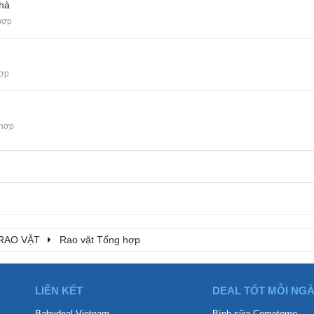
nhà
hợp
hợp
 hợp
RAO VẶT
Rao vặt Tổng hợp
LIÊN KẾT
DEAL TỐT MỖI NG
Babydeal Vietnam
Bình sữa Comotomo