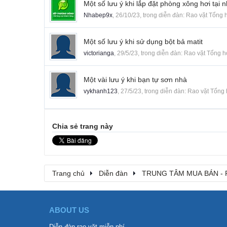
Một số lưu ý khi lắp đặt phòng xông hơi tại 
Nhabep9x
,
26/10/23
, trong diễn đàn:
Rao vặt Tổng 
Một số lưu ý khi sử dụng bột bả matit
victorianga
,
29/5/23
, trong diễn đàn:
Rao vặt Tổng 
Một vài lưu ý khi bạn tự sơn nhà
vykhanh123
,
27/5/23
, trong diễn đàn:
Rao vặt Tổng
Chia sẻ trang này
Trang chủ
Diễn đàn
TRUNG TÂM MUA BÁN - 
ABOUT US
Diễn đàn rao vặt miễn phí