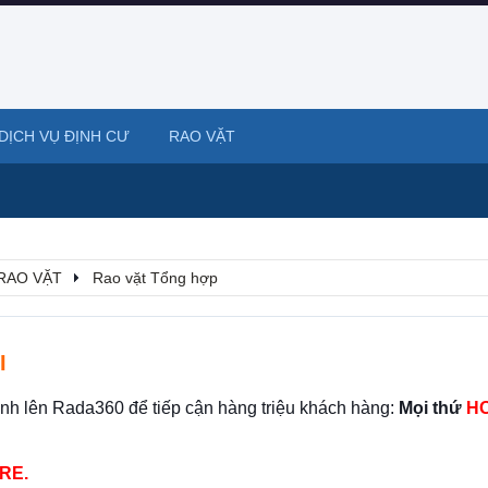
DỊCH VỤ ĐỊNH CƯ
RAO VẶT
RAO VẶT
Rao vặt Tổng hợp
I
ình lên Rada360 để tiếp cận hàng triệu khách hàng:
Mọi thứ
HO
RE.