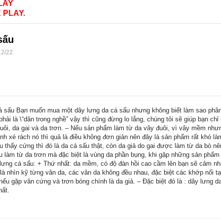
LAY
 PLAY.
sấu
12/22
.
á sấu Bạn muốn mua một dây lưng da cá sấu nhưng không biết làm sao phân b
ải là \“dân trong nghề” vậy thì cũng đừng lo lắng, chúng tôi sẽ giúp bạn chỉ
 đuôi, da gai và da trơn. – Nếu sản phẩm làm từ da vây đuôi, vì vây mềm nh
ình xé rách nó thì quả là điều không đơn giản nên đây là sản phẩm rất khó là
u thấy cứng thì đó là da cá sấu thật, còn da giả do gai được làm từ da bò n
u làm từ da trơn mà đặc biệt là vùng da phần bụng, khi gặp những sản phẩm
dây lưng cá sấu: + Thứ nhất: da mềm, có độ đàn hồi cao cầm lên bạn sẽ cảm 
 là nhìn kỹ từng vân da, các vân da không đều nhau, đặc biệt các khớp nối t
 nếu gặp vân cứng và trơn bóng chính là da giả. – Đặc biệt đó là : dây lưng 
hất.