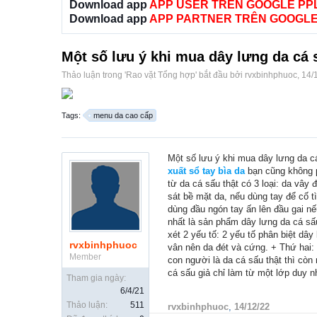
Download app
APP USER TRÊN GOOGLE PP
Download app
APP PARTNER TRÊN GOOGLE
Một số lưu ý khi mua dây lưng da cá 
Thảo luận trong '
Rao vặt Tổng hợp
' bắt đầu bởi
rvxbinhphuoc
,
14/
Tags:
menu da cao cấp
Một số lưu ý khi mua dây lưng da c
xuất sổ tay bìa da
bạn cũng không ph
từ da cá sấu thật có 3 loại: da vây
sát bề mặt da, nếu dùng tay để cố t
dùng đầu ngón tay ấn lên đầu gai nế
nhất là sản phẩm dây lưng da cá sấ
xét 2 yếu tố: 2 yếu tố phân biệt 
rvxbinhphuoc
vân nên da đét và cứng. + Thứ hai:
Member
con người là da cá sấu thật thì còn
cá sấu giả chỉ làm từ một lớp duy n
Tham gia ngày:
6/4/21
Thảo luận:
511
rvxbinhphuoc
,
14/12/22