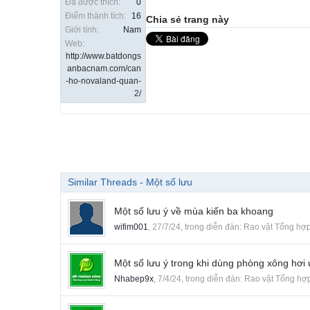
Đã được thích:
0
Điểm thành tích:
16
Chia sẻ trang này
Giới tính:
Nam
Web:
http://www.batdongs
anbacnam.com/can
-ho-novaland-quan-
2/
Similar Threads - Một số lưu
Một số lưu ý về mùa kiến ba khoang
wifim001
,
27/7/24
, trong diễn đàn:
Rao vặt Tổng hợ
Một số lưu ý trong khi dùng phòng xông hơi 
Nhabep9x
,
7/4/24
, trong diễn đàn:
Rao vặt Tổng hợ