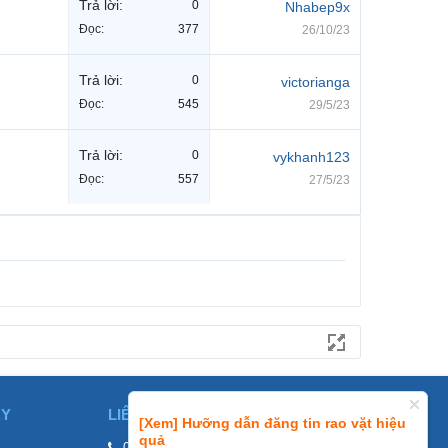
Trả lời:
0
Nhabep9x
Đọc:
377
26/10/23
Trả lời:
0
victorianga
Đọc:
545
29/5/23
Trả lời:
0
vykhanh123
Đọc:
557
27/5/23
ÀY
LIÊN HỆ
[Xem] Hưỡng dẫn đăng tin rao vặt hiệu
quả
0858002468