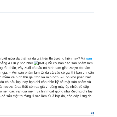
iệt giữa da thật và da giả trên thị trường hiện nay? Và
sản
 bằng 4 lưu ý nhỏ nhé!
Về cơ bản các sản phẩm làm
ưng rất chắc, vây đuôi cá sấu có hình tam giác được ép nằm
m giả. – Với sản phẩm làm từ da cá sấu có gai thì bạn chỉ cần
ên mềm và hình thù gai tròn và mịn hơn. – Còn khó phân biệt
 da cá sâu loại này bạn chỉ cần nhìn kỹ bề mặt sản phẩm và
nhận được là da thật còn da giả vì dùng máy ép nhiệt để dập
ạo nên các vân gia mềm và linh hoạt giống như đường chỉ tay
da cá sấu thật thường được làm từ 3 lớp da, còn dây lưng da
#1