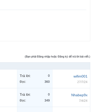
(Bạn phải Đăng nhập hoặc Đăng ký để trả lời bài viết.)
Trả lời:
0
wifim001
Đọc:
360
27/7/24
Trả lời:
0
Nhabep9x
Đọc:
349
7/4/24