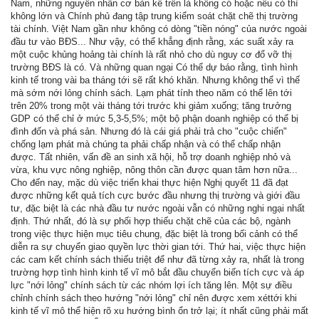
Nam, những nguyên nhân cơ bản kể trên là không có hoặc nếu có thì
không lớn và Chính phủ đang tập trung kiểm soát chặt chẽ thị trường
tài chính. Việt Nam gần như không có dòng "tiền nóng" của nước ngoài
đầu tư vào BĐS... Như vậy, có thể khẳng định rằng, xác suất xảy ra
một cuộc khủng hoảng tài chính là rất nhỏ cho dù nguy cơ đổ vỡ thị
trường BĐS là có. Và những quan ngại Có thể dự báo rằng, tình hình
kinh tế trong vài ba tháng tới sẽ rất khó khăn. Nhưng không thể vì thế
mà sớm nới lỏng chính sách. Lạm phát tính theo năm có thể lên tới
trên 20% trong một vài tháng tới trước khi giảm xuống; tăng trưởng
GDP có thể chỉ ở mức 5,3-5,5%; một bộ phận doanh nghiệp có thể bị
đình đốn và phá sản. Nhưng đó là cái giá phải trả cho "cuộc chiến"
chống lạm phát mà chúng ta phải chấp nhận và có thể chấp nhận
được. Tất nhiên, vấn đề an sinh xã hội, hỗ trợ doanh nghiệp nhỏ và
vừa, khu vực nông nghiệp, nông thôn cần được quan tâm hơn nữa...
Cho đến nay, mặc dù việc triển khai thực hiện Nghị quyết 11 đã đạt
được những kết quả tích cực bước đầu nhưng thị trường và giới đầu
tư, đặc biệt là các nhà đầu tư nước ngoài vẫn có những nghi ngại nhất
định. Thứ nhất, đó là sự phối hợp thiếu chặt chẽ của các bộ, ngành
trong việc thực hiện mục tiêu chung, đặc biệt là trong bối cảnh có thể
diễn ra sự chuyển giao quyền lực thời gian tới. Thứ hai, việc thực hiện
các cam kết chính sách thiếu triệt để như đã từng xảy ra, nhất là trong
trường hợp tình hình kinh tế vĩ mô bắt đầu chuyển biến tích cực và áp
lực "nới lỏng" chính sách từ các nhóm lợi ích tăng lên. Một sự điều
chỉnh chính sách theo hướng "nới lỏng" chỉ nên được xem xéttới khi
kinh tế vĩ mô thể hiện rõ xu hướng bình ổn trở lại; ít nhất cũng phải mất