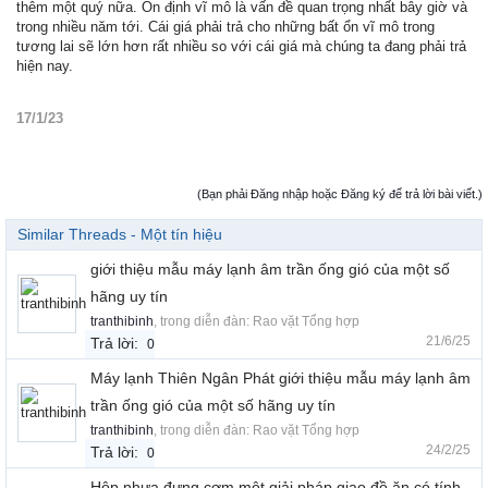
thêm một quý nữa. Ổn định vĩ mô là vấn đề quan trọng nhất bây giờ và
trong nhiều năm tới. Cái giá phải trả cho những bất ổn vĩ mô trong
tương lai sẽ lớn hơn rất nhiều so với cái giá mà chúng ta đang phải trả
hiện nay.
17/1/23
(Bạn phải Đăng nhập hoặc Đăng ký để trả lời bài viết.)
Similar Threads - Một tín hiệu
giới thiệu mẫu máy lạnh âm trần ống gió của một số
hãng uy tín
tranthibinh
, trong diễn đàn:
Rao vặt Tổng hợp
21/6/25
Trả lời:
0
Máy lạnh Thiên Ngân Phát giới thiệu mẫu máy lạnh âm
trần ống gió của một số hãng uy tín
tranthibinh
, trong diễn đàn:
Rao vặt Tổng hợp
24/2/25
Trả lời:
0
Hộp nhựa đựng cơm một giải pháp giao đồ ăn có tính