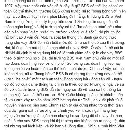
khủng hoảng tài chính - tiền tệ khu vực khởi phát từ Thái Lan vào năm
1997. Vậy thực chất của vấn đề ở đây là gì? BĐS có thể "hạ cánh" an
toàn Có thể thấy, thị trường BĐS đứng trước rủi ro "bong bóng vỡ" hiện
nay là có thực. Tuy nhiên, phải khẳng định rằng, tín dụng BĐS ở Việt
Nam không lớn (chiếm tỷ trọng trên dưới 10% tổng tín dụng của hệ
thống ngân hàng) và thị trường này có thể "hạ cánh an toàn" nếu như
các biện pháp "giảm nhiệt" thị trường không "quá sốc". Nó phụ thuộc
rất lớn vào 3 vấn đề: Một, rà soát lại thông tin, đánh giá đúng thực
trạng cho vay BĐS để nhận biết mức độ rủi ro có thể có của thị trường.
Hai, không cấm mà chỉ nên hạn chế cho vay BĐS. Ở đây có thể nói là
NHNN đã định hướng đúng khi có lộ trình giảm dần tỷ lệ cho vay BĐS
theo lộ trình phù hợp. Ba, thị trường BĐS Việt Nam chủ yếu do một số
tập đoàn, doanh nghiệp lớn chi phối. Số lượng các doanh nghiệp này
không nhiều và hoàn toàn có thể kiểm soát được. Chính vì vậy, có thể
khẳng định, rủi ro "bong bóng" BĐS là có nhưng thị trường này có thể
được "hạ nhiệt" một cách an toàn. Bong bóng bất động sản vỡ - nguy
cơ đổ vỡ của cả hệ thống tài chính là thiếu cơ sở Những lo ngại về sự
đổ vỡ của thị trường BĐS dẫn tới nguy cơ đổ vỡ của cả hệ thống tài
chính Việt Nam là thiếu cơ sở. Bởi: Cuộc khủng hoảng tài chính - tiền
tệ khu vực xảy ra vào năm 1997 bắt nguồn từ Thái Lan xuất phát từ 3
nguyên nhân cơ bản sau: Chính sách tỷ giá cứng nhắc trong thời gian
quá dài; giám sát thị trường tài chính yếu kém; các ngân hàng huy
động vốn nước ngoài ngắn hạn nhưng lại sử dụng để cho vay dài hạn,
nhất là cho vay BĐS trong khi thị trường này không tạo ra ngoại tệ, dẫn
tới những sai lệch kép, về kỳ hạn và đồng tiền... Nhìn lại tình hình Việt