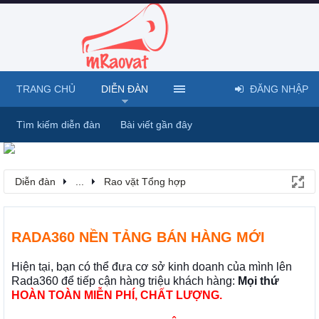
TRANG CHỦ
DIỄN ĐÀN
ĐĂNG NHẬP
Tìm kiếm diễn đàn
Bài viết gần đây
Diễn đàn
...
Rao vặt Tổng hợp
RADA360 NỀN TẢNG BÁN HÀNG MỚI
Hiện tại, bạn có thể đưa cơ sở kinh doanh của mình lên
Rada360 để tiếp cận hàng triệu khách hàng:
Mọi thứ
HOÀN TOÀN MIỄN PHÍ, CHẤT LƯỢNG.