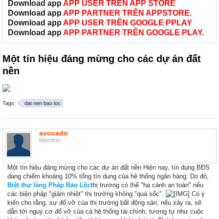
Download app
APP USER TRÊN APP STORE
Download app
APP PARTNER TRÊN APPSTORE.
Download app
APP USER TRÊN GOOGLE PPLAY
Download app
APP PARTNER TRÊN GOOGLE PLAY.
Một tín hiệu đáng mừng cho các dự án đất
nền
Tags:
dat nen bao loc
avocado
Member
Một tín hiệu đáng mừng cho các dự án đất nền Hiện nay, tín dụng BĐS
đang chiếm khoảng 10% tổng tín dụng của hệ thống ngân hàng. Do đó,
Biệt thự làng Pháp Bảo Lộc
thị trường có thể "hạ cánh an toàn" nếu
các biện pháp "giảm nhiệt" thị trường không "quá sốc".
Có ý
kiến cho rằng, sự đổ vỡ của thị trường bất động sản, nếu xảy ra, sẽ
dẫn tới nguy cơ đổ vỡ của cả hệ thống tài chính, tương tự như cuộc