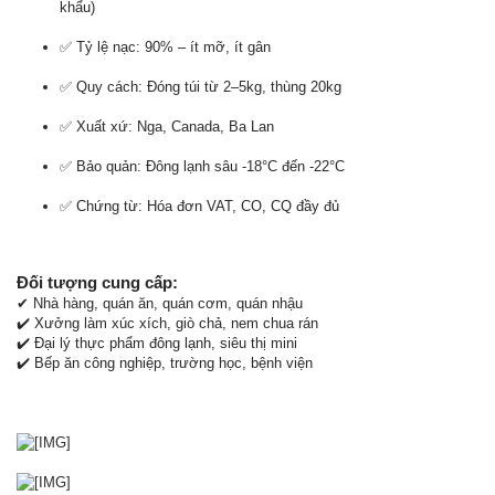
khẩu)
✅ Tỷ lệ nạc: 90% – ít mỡ, ít gân
✅ Quy cách: Đóng túi từ 2–5kg, thùng 20kg
✅ Xuất xứ: Nga, Canada, Ba Lan
✅ Bảo quản: Đông lạnh sâu -18°C đến -22°C
✅ Chứng từ: Hóa đơn VAT, CO, CQ đầy đủ
Đối tượng cung cấp:
✔ Nhà hàng, quán ăn, quán cơm, quán nhậu
✔️ Xưởng làm xúc xích, giò chả, nem chua rán
✔️ Đại lý thực phẩm đông lạnh, siêu thị mini
✔️ Bếp ăn công nghiệp, trường học, bệnh viện