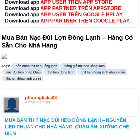
Download app
APP USER TRÊN APP STORE
Download app
APP PARTNER TRÊN APPSTORE.
Download app
APP USER TRÊN GOOGLE PPLAY
Download app
APP PARTNER TRÊN GOOGLE PLAY.
Mua Bán Nạc Đùi Lợn Đông Lạnh – Hàng Có
Sẵn Cho Nhà Hàng
Tags:
bán buôn thit heo đông lạnh
bảng giá thịt heo đông lạnh
nạc đùi heo nhập khẩu
thit heo đông lạnh
thịt heo đông lạnh nhập khẩu
thịt lợn đông lạnh giá rẻ
phuongkaka03
Active Member
MUA BÁN THỊT NẠC ĐÙI HEO ĐÔNG LẠNH – NGUYÊN
LIỆU CHUẨN CHO NHÀ HÀNG, QUÁN ĂN, XƯỞNG CHẾ
BIẾN