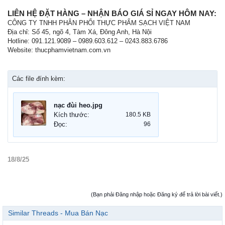
LIÊN HỆ ĐẶT HÀNG – NHẬN BÁO GIÁ SỈ NGAY HÔM NAY:
CÔNG TY TNHH PHÂN PHỐI THỰC PHẨM SẠCH VIỆT NAM
Địa chỉ: Số 45, ngõ 4, Tàm Xá, Đông Anh, Hà Nội
Hotline: 091.121.9089 – 0989.603.612 – 0243.883.6786
Website: thucphamvietnam.com.vn
Các file đính kèm:
nạc đùi heo.jpg
Kích thước:
180.5 KB
Đọc:
96
18/8/25
(Bạn phải Đăng nhập hoặc Đăng ký để trả lời bài viết.)
Similar Threads - Mua Bán Nạc