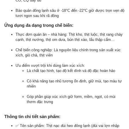
CO, CQ đầy đủ
Bảo quản đông lạnh sâu ở -18°C đến -22°C giữ được trọn vẹn độ
tươi ngon sau khi rã đông
Ứng dụng đa dạng trong chế biến:
Thực đơn quán ăn – nhà hàng: Thịt kho, thịt luộc, thịt rang cháy
cạnh, thịt nướng, thịt om dưa, bún thịt xào, lẩu thập cẩm…
Chế biến công nghiệp: Là nguyên liệu chính trong sản xuất xúc
xích, giò chả, thịt viên
Ưu điểm vượt trội khi dùng làm xúc xích:
Là chất tạo hình, tạo độ kết dính và độ đặc hoàn hảo
Có khả năng tạo nhũ tương ổn định, giữ mùi, tạo màu tự
nhiên
Góp phần giúp xúc xích giữ form, mềm, ngọt, có mùi
thơm đặc trưng
Thông tin chi tiết sản phẩm:
✅ Tên sản phẩm: Thịt nạc đùi heo đông lạnh (đùi vai lợn nhập