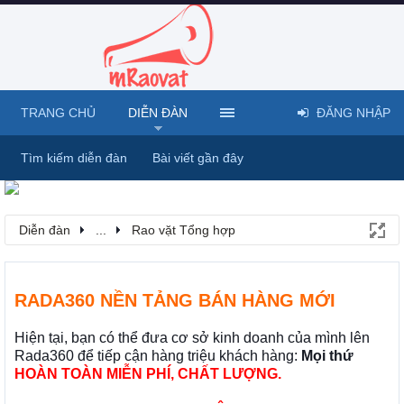
TRANG CHỦ
DIỄN ĐÀN
ĐĂNG NHẬP
Tìm kiếm diễn đàn
Bài viết gần đây
Diễn đàn
...
Rao vặt Tổng hợp
RADA360 NỀN TẢNG BÁN HÀNG MỚI
Hiện tại, bạn có thể đưa cơ sở kinh doanh của mình lên
Rada360 để tiếp cận hàng triệu khách hàng:
Mọi thứ
HOÀN TOÀN MIỄN PHÍ, CHẤT LƯỢNG.