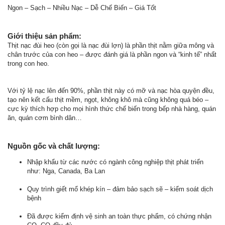
Ngon – Sạch – Nhiều Nạc – Dễ Chế Biến – Giá Tốt
Giới thiệu sản phẩm:
Thịt nạc đùi heo (còn gọi là nạc đùi lợn) là phần thịt nằm giữa mông và
chân trước của con heo – được đánh giá là phần ngon và “kinh tế” nhất
trong con heo.
Với tỷ lệ nạc lên đến 90%, phần thịt này có mỡ và nạc hòa quyện đều,
tạo nên kết cấu thịt mềm, ngọt, không khô mà cũng không quá béo –
cực kỳ thích hợp cho mọi hình thức chế biến trong bếp nhà hàng, quán
ăn, quán cơm bình dân…
Nguồn gốc và chất lượng:
Nhập khẩu từ các nước có ngành công nghiệp thịt phát triển
như: Nga, Canada, Ba Lan
Quy trình giết mổ khép kín – đảm bảo sạch sẽ – kiểm soát dịch
bệnh
Đã được kiểm định vệ sinh an toàn thực phẩm, có chứng nhận