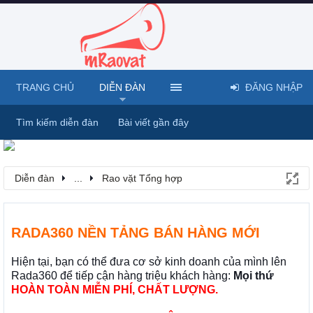
TRANG CHỦ
DIỄN ĐÀN
ĐĂNG NHẬP
Tìm kiếm diễn đàn
Bài viết gần đây
Diễn đàn
...
Rao vặt Tổng hợp
RADA360 NỀN TẢNG BÁN HÀNG MỚI
Hiện tại, bạn có thể đưa cơ sở kinh doanh của mình lên
Rada360 để tiếp cận hàng triệu khách hàng:
Mọi thứ
HOÀN TOÀN MIỄN PHÍ, CHẤT LƯỢNG.