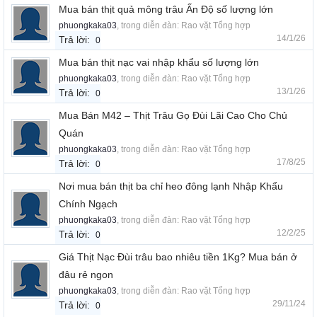
Mua bán thịt quả mông trâu Ấn Độ số lượng lớn
phuongkaka03
, trong diễn đàn:
Rao vặt Tổng hợp
14/1/26
Trả lời:
0
Mua bán thịt nạc vai nhập khẩu số lượng lớn
phuongkaka03
, trong diễn đàn:
Rao vặt Tổng hợp
13/1/26
Trả lời:
0
Mua Bán M42 – Thịt Trâu Gọ Đùi Lãi Cao Cho Chủ
Quán
phuongkaka03
, trong diễn đàn:
Rao vặt Tổng hợp
17/8/25
Trả lời:
0
Nơi mua bán thịt ba chỉ heo đông lạnh Nhập Khẩu
Chính Ngạch
phuongkaka03
, trong diễn đàn:
Rao vặt Tổng hợp
12/2/25
Trả lời:
0
Giá Thịt Nạc Đùi trâu bao nhiêu tiền 1Kg? Mua bán ở
đâu rẻ ngon
phuongkaka03
, trong diễn đàn:
Rao vặt Tổng hợp
29/11/24
Trả lời:
0