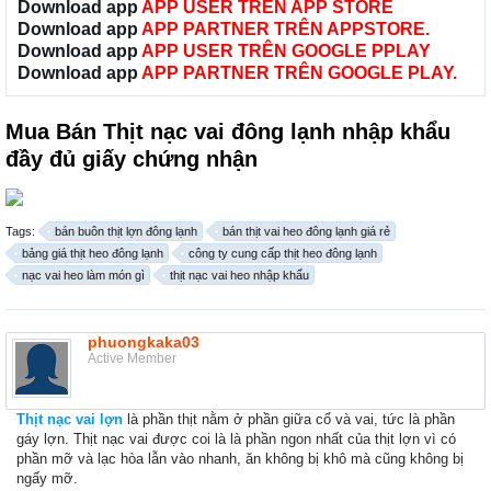
Download app
APP USER TRÊN APP STORE
Download app
APP PARTNER TRÊN APPSTORE.
Download app
APP USER TRÊN GOOGLE PPLAY
Download app
APP PARTNER TRÊN GOOGLE PLAY.
Mua Bán Thịt nạc vai đông lạnh nhập khẩu
đầy đủ giấy chứng nhận
Tags:
bán buôn thịt lợn đông lạnh
bán thịt vai heo đông lạnh giá rẻ
bảng giá thịt heo đông lạnh
công ty cung cấp thịt heo đông lạnh
nạc vai heo làm món gì
thịt nạc vai heo nhập khẩu
phuongkaka03
Active Member
Thịt nạc vai lợn
là phần thịt nằm ở phần giữa cổ và vai, tức là phần
gáy lợn. Thịt nạc vai được coi là là phần ngon nhất của thịt lợn vì có
phần mỡ và lạc hòa lẫn vào nhanh, ăn không bị khô mà cũng không bị
ngấy mỡ.