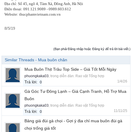
Địa chỉ: Số 45, ngõ 4, Tàm Xá, Đông Anh, Hà Nội
Điện thoại: 091.121.9089 - 0989.603.612
Website: thucphamvietnam.com.vn
8/5/19
(Bạn phải Đăng nhập hoặc Đăng ký để trả lời bài viết.)
Similar Threads - Mua buôn chân
Mua Buôn Thịt Trâu Top Side – Giá Tốt Mỗi Ngày
phuongkaka03
, trong diễn đàn:
Rao vặt Tổng hợp
1/4/26
Trả lời:
0
Gà Góc Tư Đông Lạnh – Giá Cạnh Tranh, Hỗ Trợ Mua
Buôn
phuongkaka03
, trong diễn đàn:
Rao vặt Tổng hợp
11/11/25
Trả lời:
0
Bảng giá đùi gà chọi - Gợi ý địa chỉ mua buôn đùi gà
chọi trống giá tốt