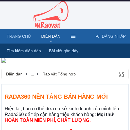
TRANG CHỦ
DIỄN ĐÀN
ĐĂNG NHẬP
Tìm kiếm diễn đàn
Bài viết gần đây
Diễn đàn
...
Rao vặt Tổng hợp
RADA360 NỀN TẢNG BÁN HÀNG MỚI
Hiện tại, bạn có thể đưa cơ sở kinh doanh của mình lên
Rada360 để tiếp cận hàng triệu khách hàng:
Mọi thứ
HOÀN TOÀN MIỄN PHÍ, CHẤT LƯỢNG.