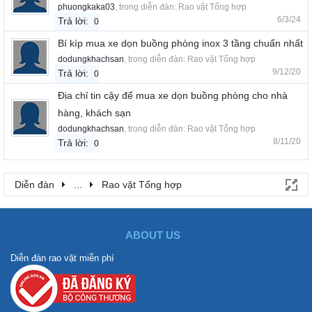
phuongkaka03
, trong diễn đàn:
Rao vặt Tổng hợp
6/3/24
Trả lời:
0
Bí kíp mua xe dọn buồng phòng inox 3 tầng chuẩn nhất
dodungkhachsan
, trong diễn đàn:
Rao vặt Tổng hợp
9/12/20
Trả lời:
0
Địa chỉ tin cậy để mua xe dọn buồng phòng cho nhà
hàng, khách sạn
dodungkhachsan
, trong diễn đàn:
Rao vặt Tổng hợp
8/11/20
Trả lời:
0
Diễn đàn
...
Rao vặt Tổng hợp
ABOUT US
Diễn đàn rao vặt miễn phí