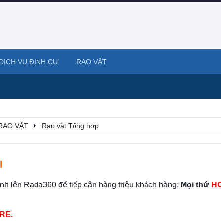
DỊCH VỤ ĐỊNH CƯ
RAO VẶT
RAO VẶT
Rao vặt Tổng hợp
I
ình lên Rada360 để tiếp cận hàng triệu khách hàng:
Mọi thứ
HO
RE.