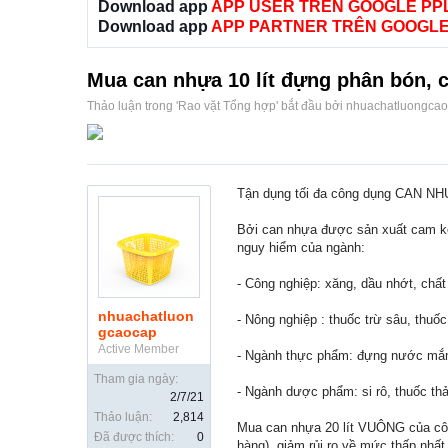
Download app
APP USER TRÊN GOOGLE PP
Download app
APP PARTNER TRÊN GOOGLE
Mua can nhựa 10 lít đựng phân bón, c
Thảo luận trong '
Rao vặt Tổng hợp
' bắt đầu bởi
nhuachatluongca
Tận dụng tối đa công dụng CAN NH
Bởi can nhựa được sản xuất cam kế
nguy hiểm của ngành:
- Công nghiệp: xăng, dầu nhớt, chấ
nhuachatluon
- Nông nghiệp : thuốc trừ sâu, thuốc
gcaocap
Active Member
- Ngành thực phẩm: đựng nước mắm
Tham gia ngày:
- Ngành dược phẩm: si rô, thuốc thảo
2/7/21
Thảo luận:
2,814
Mua can nhựa 20 lít VUÔNG của công
Đã được thích:
0
hàng), giảm rủi ro về mức thấp nhất