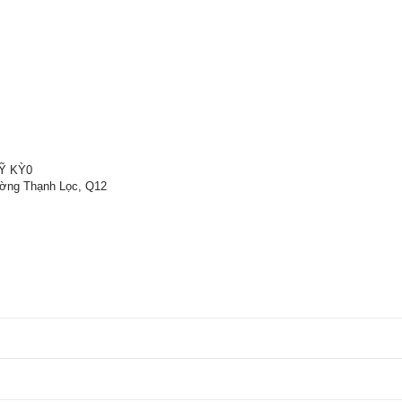
Ỹ KỲ0
ường Thạnh Lọc, Q12