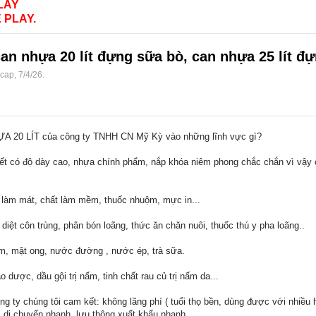
LAY
 PLAY.
an nhựa 20 lít đựng sữa bò, can nhựa 25 lít đ
ocap
,
7/4/26
.
ỰA 20 LÍT của công ty TNHH CN Mỹ Kỳ vào những lĩnh vực gì?
t có độ dày cao, nhựa chính phẩm, nắp khóa niêm phong chắc chắn vì vậy 
t làm mát, chất làm mềm, thuốc nhuộm, mực in...
 diệt côn trùng, phân bón loãng, thức ăn chăn nuôi, thuốc thú y pha loãng..
, mật ong, nước đường , nước ép, trà sữa.
 dược, dầu gội trị nấm, tinh chất rau củ trị nấm da...
 ty chúng tôi cam kết: không lãng phí ( tuổi thọ bền, dùng được với nhiều h
, di chuyển nhanh, lưu thông xuất khẩu nhanh