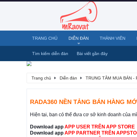
TRANG CHỦ
DIỄN ĐÀN
THÀNH VIÊN
Tìm kiếm diễn đàn
Bài viết gần đây
Trang chủ
Diễn đàn
TRUNG TÂM MUA BÁN - 
RADA360 NỀN TẢNG BÁN HÀNG MỚ
Hiện tại, bạn có thể đưa cơ sở kinh doanh của m
Download app
APP USER TRÊN APP STORE
Download app
APP PARTNER TRÊN APPSTO