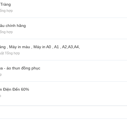
 Tràng
Tổng hợp
đâu chính hãng
Tổng hợp
ng , Máy in màu , Máy in A0 , A1 , A2,A3,A4,
vặt Tổng hợp
ùa - áo thun đồng phục
p
ệm Điện Đến 60%
p