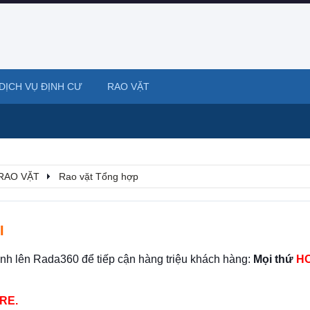
DỊCH VỤ ĐỊNH CƯ
RAO VẶT
RAO VẶT
Rao vặt Tổng hợp
I
ình lên Rada360 để tiếp cận hàng triệu khách hàng:
Mọi thứ
HO
RE.