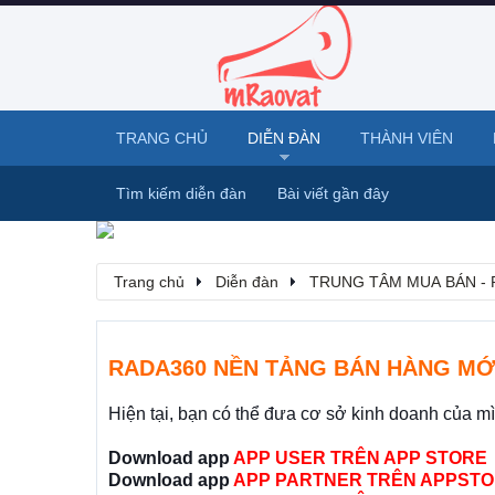
TRANG CHỦ
DIỄN ĐÀN
THÀNH VIÊN
Tìm kiếm diễn đàn
Bài viết gần đây
Trang chủ
Diễn đàn
TRUNG TÂM MUA BÁN - 
RADA360 NỀN TẢNG BÁN HÀNG MỚ
Hiện tại, bạn có thể đưa cơ sở kinh doanh của m
Download app
APP USER TRÊN APP STORE
Download app
APP PARTNER TRÊN APPSTO