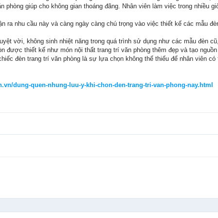
ăn phòng giúp cho không gian thoáng đãng. Nhân viên làm việc trong nhiều gi
ận ra nhu cầu này và càng ngày càng chú trọng vào việc thiết kế các mẫu đè
yệt vời, không sinh nhiệt năng trong quá trình sử dụng như các mẫu đèn cũ, 
òn được thiết kế như món nội thất trang trí văn phòng thêm đẹp và tạo nguồn
iếc đèn trang trí văn phòng là sự lựa chọn không thể thiếu để nhân viên có
.vn/dung-quen-nhung-luu-y-khi-chon-den-trang-tri-van-phong-nay.html