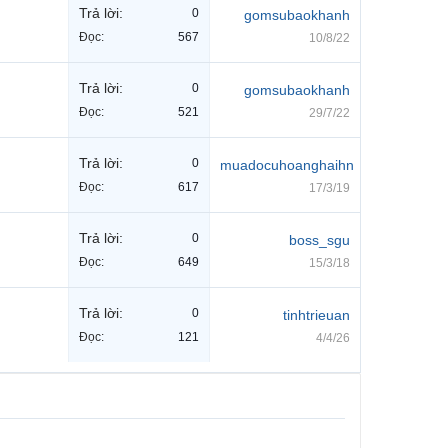
Trả lời:
0
gomsubaokhanh
Đọc:
567
10/8/22
Trả lời:
0
gomsubaokhanh
Đọc:
521
29/7/22
Trả lời:
0
muadocuhoanghaihn
Đọc:
617
17/3/19
Trả lời:
0
boss_sgu
Đọc:
649
15/3/18
Trả lời:
0
tinhtrieuan
Đọc:
121
4/4/26