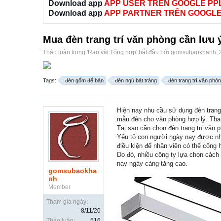
Download app
APP USER TRÊN GOOGLE PP
Download app
APP PARTNER TRÊN GOOGLE
Mua đèn trang trí văn phòng cần lưu ý
Thảo luận trong '
Rao vặt Tổng hợp
' bắt đầu bởi
gomsubaokhanh
,
Tags:
đèn gốm để bàn
đèn ngủ bát tràng
đèn trang trí văn phò
Hiện nay nhu cầu sử dụng đèn trang
mẫu đèn cho văn phòng hợp lý. Tha
Tại sao cần chọn đèn trang trí văn 
Yếu tố con người ngày nay được nhi
điều kiện để nhân viên có thể cống 
Do đó, nhiều công ty lựa chọn cách 
nay ngày càng tăng cao.
gomsubaokha
nh
Member
Tham gia ngày:
8/11/20
Thảo luận:
516