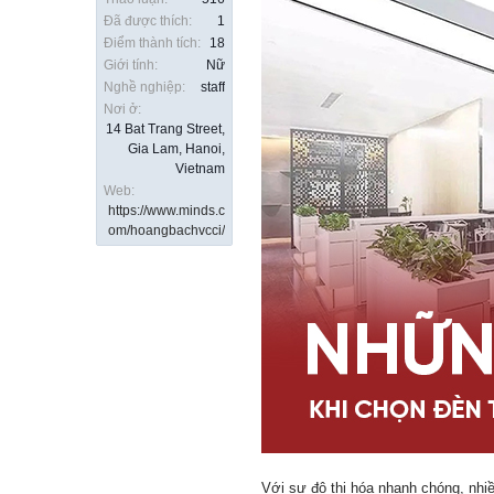
Đã được thích:
1
Điểm thành tích:
18
Giới tính:
Nữ
Nghề nghiệp:
staff
Nơi ở:
14 Bat Trang Street,
Gia Lam, Hanoi,
Vietnam
Web:
https://www.minds.c
om/hoangbachvcci/
Với sự đô thị hóa nhanh chóng, nhiề