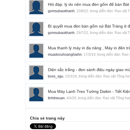
Hỏi đáp: lý do nên mua đèn gốm để bàn Bát
gomsubaokhanh
,
10/8/22
, trong diễn đàn:
Rao vặt 
Bí quyết mua đèn bàn gốm sứ Bát Tràng ở 
gomsubaokhanh
,
29/7/22
, trong diễn đàn:
Rao vặt 
Mua thanh lý máy in đa năng , Máy in đên tră
muadocuhoanghaihn
,
17/3/19
, trong diễn đàn:
Rao 
Diện sắc trắng - đen sành điệu ngày giao m
boss_sgu
,
15/3/18
, trong diễn đàn:
Rao vặt Tổng hợ
Mua Máy Lạnh Treo Tường Daikin - Tiết Ki
tinhtrieuan
,
4/4/26
, trong diễn đàn:
Rao vặt Tổng hợ
Chia sẻ trang này