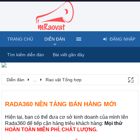
TRANG CHỦ
DIỄN ĐÀN
ĐĂNG NHẬP
Tìm kiếm diễn đàn
Bài viết gần đây
Diễn đàn
...
Rao vặt Tổng hợp
RADA360 NỀN TẢNG BÁN HÀNG MỚI
Hiện tại, bạn có thể đưa cơ sở kinh doanh của mình lên
Rada360 để tiếp cận hàng triệu khách hàng:
Mọi thứ
HOÀN TOÀN MIỄN PHÍ, CHẤT LƯỢNG.