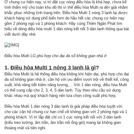
Ở chung cư hiện nay, vị trí đặt cục nóng điều hòa là khá hẹp, chưa kể
tính thẩm mỹ cho toàn khu đô thị vì thế điều hòa Multi ra đời giải nhằm
khắc phục những tình trạng trên. Điều hòa Multi 1 nóng 3 lạnh lại được
khách hàng sử dụng phổ biến hơn do hầu hết các chung cư hiện nay
gồm 2 phòng ngủ và 1 phòng khách. Hãy cùng Thiên Ngân Phát tìm
hiểu về dòng điều hòa multi 1 dàn nóng kết nối 3 dàn lạnh thông qua bài
viết dưới đây nhé.
Điều hòa Multi LG phù hợp cho đại đa số không gian nhà ở
1.
Điều hòa Multi 1 nóng 3 lạnh là gì
?
Điều hòa Multi là hệ thống điều hòa không khí hiện đại, phù hợp cho đại
đa số không gian nhà ở, căn hộ với ưu điểm vượt trội về thiết kế, công
suất, khả năng tiết kiệm năng lượng,… Với 1 dàn nóng, điều hòa Multi
có thể cung cấp cho 2, 3, 4, 5 dàn lạnh. Tùy theo nhu cầu sử dụng
khác nhau mà quý khách hàng nên lựa chọn công suất phù hợp.
Điều hòa Multi 1 dàn nóng 3 dàn lạnh là giải pháp điều hòa tuyệt vời
cho các căn hộ chung cư hạn chế về không gian với 2 phòng ngủ và 1
phòng khách. Vị trí lắp đặt chỉ có 1 cục nóng kết nối với 3 dàn lạnh
(kiểu treo tường, âm trần, âm trần nối ống gió) mang lại không gian
thoáng mát và tiện nghi.