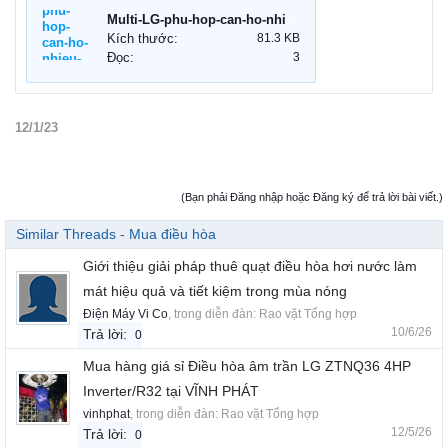
Multi-LG-phu-hop-can-ho-nhieu-phong.jpg
Kích thước:
81.3 KB
Đọc:
3
12/1/23
(Bạn phải Đăng nhập hoặc Đăng ký để trả lời bài viết.)
Similar Threads - Mua điều hòa
Giới thiệu giải pháp thuê quạt điều hòa hơi nước làm
mát hiệu quả và tiết kiệm trong mùa nóng
Điện Máy Vi Co
, trong diễn đàn:
Rao vặt Tổng hợp
10/6/26
Trả lời:
0
Mua hàng giá sỉ Điều hòa âm trần LG ZTNQ36 4HP
Inverter/R32 tại VĨNH PHÁT
vinhphat
, trong diễn đàn:
Rao vặt Tổng hợp
12/5/26
Trả lời:
0