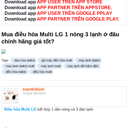
Download app
APP USER TRÊN APP STORE
Download app
APP PARTNER TRÊN APPSTORE.
Download app
APP USER TRÊN GOOGLE PPLAY
Download app
APP PARTNER TRÊN GOOGLE PLAY.
Mua điều hòa Multi LG 1 nóng 3 lạnh ở đâu
chính hãng giá tốt?
Tags:
dieu hoa daikin
giá máy điều hòa multi
may lanh daikin
may lanh daikin multi
máy lạnh multi
máy lạnh tiết kiệm điện
điều hòa daikin
điều hòa multi
tranthibinh
Active Member
Điều hòa Multi LG
kết hợp 1 dàn nóng và 3 dàn lạnh