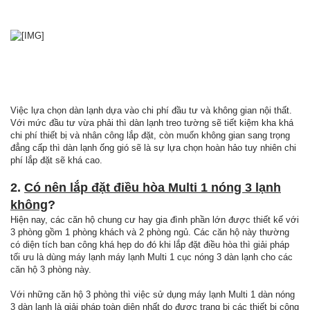
Việc lựa chọn dàn lạnh dựa vào chi phí đầu tư và không gian nội thất.
Với mức đầu tư vừa phải thì dàn lạnh treo tường sẽ tiết kiệm kha khá
chi phí thiết bị và nhân công lắp đặt, còn muốn không gian sang trọng
đẳng cấp thì dàn lạnh ống gió sẽ là sự lựa chọn hoàn hảo tuy nhiên chi
phí lắp đặt sẽ khá cao.
2.
Có nên lắp đặt điều hòa Multi 1 nóng 3 lạnh
không
?
Hiện nay, các căn hộ chung cư hay gia đình phần lớn được thiết kế với
3 phòng gồm 1 phòng khách và 2 phòng ngủ. Các căn hộ này thường
có diện tích ban công khá hẹp do đó khi lắp đặt điều hòa thì giải pháp
tối ưu là dùng máy lạnh máy lạnh Multi 1 cục nóng 3 dàn lạnh cho các
căn hộ 3 phòng này.
Với những căn hộ 3 phòng thì việc sử dụng máy lạnh Multi 1 dàn nóng
3 dàn lạnh là giải pháp toàn diện nhất do được trang bị các thiết bị công