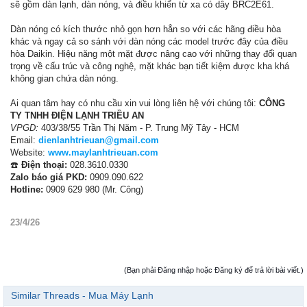
sẽ gồm dàn lạnh, dàn nóng, và điều khiển từ xa có dây BRC2E61.
Dàn nóng có kích thước nhỏ gọn hơn hẳn so với các hãng điều hòa
khác và ngay cả so sánh với dàn nóng các model trước đây của điều
hòa Daikin. Hiệu năng một mặt được nâng cao với những thay đổi quan
trọng về cấu trúc và công nghệ, mặt khác bạn tiết kiệm được kha khá
không gian chứa dàn nóng.
Ai quan tâm hay có nhu cầu xin vui lòng liên hệ với chúng tôi:
CÔNG
TY TNHH ĐIỆN LẠNH TRIỀU AN
VPGD:
403/38/55 Trần Thị Năm - P. Trung Mỹ Tây - HCM
Email:
dienlanhtrieuan@gmail.com
Website:
www.maylanhtrieuan.com
☎️
Điện thoại:
028.3610.0330
Zalo báo giá PKD:
0909.090.622
Hotline:
0909 629 980 (Mr. Công)
23/4/26
(Bạn phải Đăng nhập hoặc Đăng ký để trả lời bài viết.)
Similar Threads - Mua Máy Lạnh