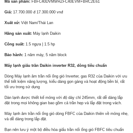
Mã sản phẩm:
FBFC40DVM9/RZFC40EVM+BRC2E61
Giá:
17.700.000 đ 17.300.000 vnđ
Xuất xứ:
Việt Nam/Thái Lan
Hãng sản xuất:
Máy lạnh Daikin
Công suất:
1.5 ngựa | 1.5 hp
Bảo hành:
1 năm máy, 5 năm block
Máy lạnh giấu trần Daikin inverter R32, dòng tiêu chuẩn
Dòng Máy lạnh âm trần nối ống gió Inverter, gas R32 của Daikin với ưu
thế tiết kiệm năng lượng, kiểu dáng gọn gàng và hoạt động bền bỉ, rất
tối ưu trong sử dụng
Dàn lạnh được thiết kế mỏng với độ dày chỉ 245mm, rất dễ dàng lắp
đặt trong mọi không gian bao gồm cả trần hẹp và lắp đặt trong vách.
Máy lạnh âm trần nối ống gió dòng FBFC của Daikin thiên về mỏng nhẹ,
và dễ dàng trong lắp đặt.
Bạn nên lưu ý một bộ điều hòa giấu trần nối ống gió FBFC tiêu chuẩn