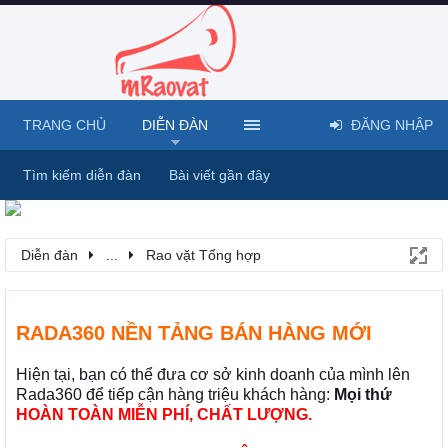
TRANG CHỦ
DIỄN ĐÀN
ĐĂNG NHẬP
Tìm kiếm diễn đàn
Bài viết gần đây
Diễn đàn
...
Rao vặt Tổng hợp
RADA360 NỀN TẢNG BÁN HÀNG MỚI
Hiện tại, bạn có thể đưa cơ sở kinh doanh của mình lên
Rada360 để tiếp cận hàng triệu khách hàng:
Mọi thứ
HOÀN TOÀN MIỄN PHÍ, CHẤT LƯỢNG.