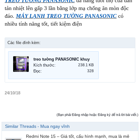
TREO TƯỜNG PANASONIC
đã nâng tuổi thọ của dàn
tản nhiệt lên gấp 3 lần bằng lớp mạ chống ăn mòn độc
đáo.
MÁY LẠNH TREO TƯỜNG PANASONIC
có
nhiều tính năng tốt, tiết kiệm điện
Các file đính kèm:
treo tường PANASONIC khuyến mãi nhất.jpg
Kích thước:
238.1 KB
Đọc:
328
24/10/18
(Bạn phải Đăng nhập hoặc Đăng ký để trả lời bài viết.)
Similar Threads - Mua ngay vĩnh
Redmi Note 15 – Giá tốt, cấu hình mạnh, mua là mê