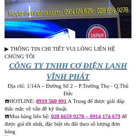
▶ THÔNG TIN CHI TIẾT VUI LÒNG LIÊN HỆ
CHÚNG TÔI
CÔNG TY TNHH CƠ ĐIỆN LẠNH
VĨNH PHÁT
Địa chỉ: 1/14A – Đường Số 2 – P.Trường Thọ - Q.Thủ
Đức
☎️HOTLINE:
0919 560 091
A Trung để được giải đáp
thắc mắc về vấn đề kỹ thuật
☎️Mua hàng liên hệ:
028 6659 9278 – 0914 174 679
để
được giá tốt nhất, đặc biệt ưu đãi theo số lượng đơn
hàng