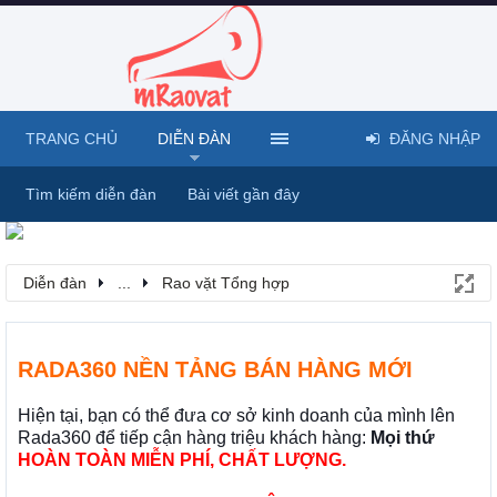
TRANG CHỦ
DIỄN ĐÀN
ĐĂNG NHẬP
Tìm kiếm diễn đàn
Bài viết gần đây
Diễn đàn
...
Rao vặt Tổng hợp
RADA360 NỀN TẢNG BÁN HÀNG MỚI
Hiện tại, bạn có thể đưa cơ sở kinh doanh của mình lên
Rada360 để tiếp cận hàng triệu khách hàng:
Mọi thứ
HOÀN TOÀN MIỄN PHÍ, CHẤT LƯỢNG.