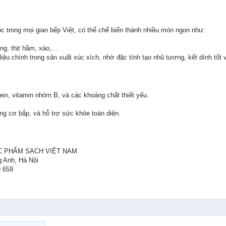
uộc trong mọi gian bếp Việt, có thể chế biến thành nhiều món ngon như:
ớng, thịt hầm, xào,...
 liệu chính trong sản xuất xúc xích, nhờ đặc tính tạo nhũ tương, kết dính 
ein, vitamin nhóm B, và các khoáng chất thiết yếu.
g cơ bắp, và hỗ trợ sức khỏe toàn diện.
C PHẨM SẠCH VIỆT NAM
g Anh, Hà Nội
9 659