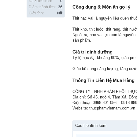
Đã được thích:
0
Công dụng & Món ăn gợi ý
Điểm thành tích:
36
Giới tính:
Nữ
Thịt nạc vai là nguyên liệu quen th
Thịt kho, thịt luộc, thịt rang, thịt nư
Ngoài ra, nạc vai lợn còn là nguyên
sản phẩm.
Giá trị dinh dưỡng
Tỷ lệ nạc đạt khoảng 90%, giàu prot
Giúp bổ sung năng lượng, tăng cườn
Thông Tin Liên Hệ Mua Hàng
CÔNG TY TNHH PHÂN PHỐI THỰ
Địa chỉ: Số 45, ngõ 4, Tàm Xá, Đôn
Điện thoại: 0968 801 056 – 0918 98
Website: thucphamvietnam.com.vn
Các file đính kèm: