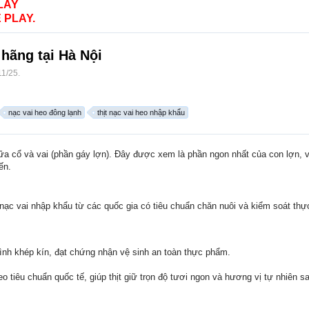
LAY
 PLAY.
 hãng tại Hà Nội
11/25
.
nạc vai heo đông lạnh
thịt nạc vai heo nhập khẩu
iữa cổ và vai (phần gáy lợn). Đây được xem là phần ngon nhất của con lợn, 
ến.
ịt nạc vai nhập khẩu từ các quốc gia có tiêu chuẩn chăn nuôi và kiểm soát 
rình khép kín, đạt chứng nhận vệ sinh an toàn thực phẩm.
o tiêu chuẩn quốc tế, giúp thịt giữ trọn độ tươi ngon và hương vị tự nhiên sa