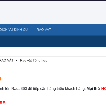
DỊCH VỤ ĐỊNH CƯ
RAO VẶT
RAO VẶT
Rao vặt Tổng hợp
I
ình lên Rada360 để tiếp cận hàng triệu khách hàng:
Mọi thứ
HO
RE.