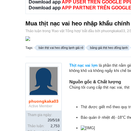
Download app
APP USER TRÊN GOOGLE PP
Download app
APP PARTNER TRÊN GOOGLE
Mua thịt nạc vai heo nhập khẩu chính
Thảo luận trong '
Rao vặt Tổng hợp
' bắt đầu bởi
phuongkaka03
,
2/
Tags:
bán thịt vai heo đông lạnh giá rẻ
bảng giá thịt heo đông lạnh
Thịt nạc vai lợn
là phần thịt nằm g
không khô và không ngấy khi chế bi
Nguồn gốc & Chất lượng
Chúng tôi cung cấp thịt nạc vai, th
phuongkaka03
Active Member
Thịt được giết mổ theo quy t
Tham gia ngày:
Bảo quản ở nhiệt độ -18°C the
20/5/18
Thảo luận:
2,753