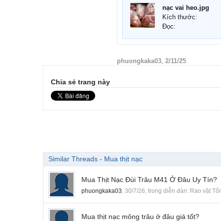
nạc vai heo.jpg
Kích thước:
Đọc:
phuongkaka03
,
2/11/25
Chia sẻ trang này
Similar Threads - Mua thịt nạc
Mua Thịt Nạc Đùi Trâu M41 Ở Đâu Uy Tín?
phuongkaka03
,
30/7/26
, trong diễn đàn:
Rao vặt Tổ
Mua thịt nạc mông trâu ở đâu giá tốt?