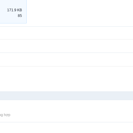
171.9 KB
85
ng hợp