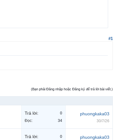
#1
(Bạn phải Đăng nhập hoặc Đăng ký để trả lời bài viết.)
Trả lời:
0
phuongkaka03
Đọc:
34
30/7/26
Trả lời:
0
phuongkaka03