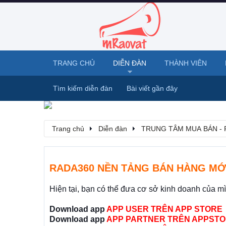
TRANG CHỦ
DIỄN ĐÀN
THÀNH VIÊN
Tìm kiếm diễn đàn
Bài viết gần đây
Trang chủ
Diễn đàn
TRUNG TÂM MUA BÁN - 
RADA360 NỀN TẢNG BÁN HÀNG MỚ
Hiện tại, bạn có thể đưa cơ sở kinh doanh của m
Download app
APP USER TRÊN APP STORE
Download app
APP PARTNER TRÊN APPSTO