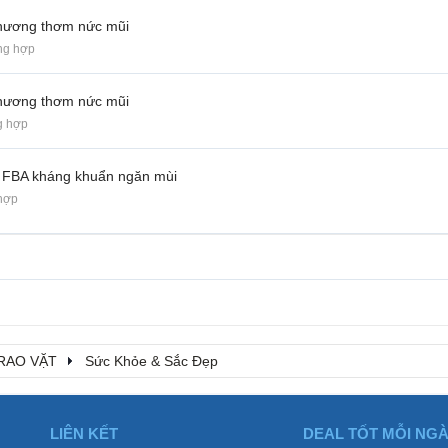
ị hương thơm nức mũi
ng hợp
ị hương thơm nức mũi
g hợp
ó FBA kháng khuẩn ngăn mùi
hợp
RAO VẶT
Sức Khỏe & Sắc Đẹp
LIÊN KẾT
DEAL TỐT MỖI NG