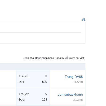
#1
(Bạn phải Đăng nhập hoặc Đăng ký để trả lời bài viết.)
Trả lời:
0
Trung DV88
Đọc:
590
11/5/18
Trả lời:
0
gomsubaokhanh
Đọc:
128
30/3/26