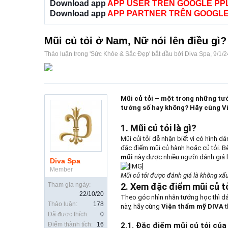
Download app
APP USER TRÊN GOOGLE PP
Download app
APP PARTNER TRÊN GOOGLE
Mũi củ tỏi ở Nam, Nữ nói lên điều gì
Thảo luận trong '
Sức Khỏe & Sắc Đẹp
' bắt đầu bởi
Diva Spa
,
9/1/2
Mũi củ tỏi – một trong những tướ
tướng số hay không? Hãy cùng Việ
1. Mũi củ tỏi là gì?
Mũi củi tỏi dễ nhận biết vì có hình d
đặc điểm mũi củ hành hoặc củ tỏi. B
mũi
này được nhiều người đánh giá l
Diva Spa
Member
Mũi củ tỏi được đánh giá là không x
Tham gia ngày:
2. Xem đặc điểm mũi củ t
22/10/20
Theo góc nhìn nhân tướng học thì dá
Thảo luận:
178
này, hãy cùng
Viện thẩm mỹ DIVA
t
Đã được thích:
0
Điểm thành tích:
16
2.1. Đặc điểm mũi củ tỏi của 