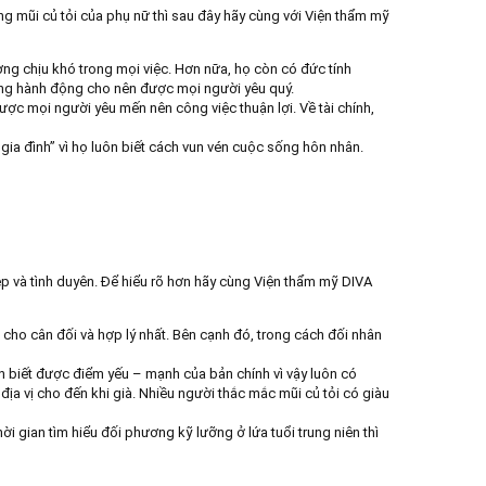
ng mũi củ tỏi của phụ nữ thì sau đây hãy cùng với Viện thẩm mỹ
ng chịu khó trong mọi việc. Hơn nữa, họ còn có đức tính
 bằng hành động cho nên được mọi người yêu quý.
ợc mọi người yêu mến nên công việc thuận lợi. Về tài chính,
ia đình” vì họ luôn biết cách vun vén cuộc sống hôn nhân.
ệp và tình duyên. Để hiểu rõ hơn hãy cùng Viện thẩm mỹ DIVA
o cho cân đối và hợp lý nhất. Bên cạnh đó, trong cách đối nhân
n biết được điểm yếu – mạnh của bản chính vì vậy luôn có
ịa vị cho đến khi già. Nhiều người thắc mắc mũi củ tỏi có giàu
ời gian tìm hiểu đối phương kỹ lưỡng ở lứa tuổi trung niên thì