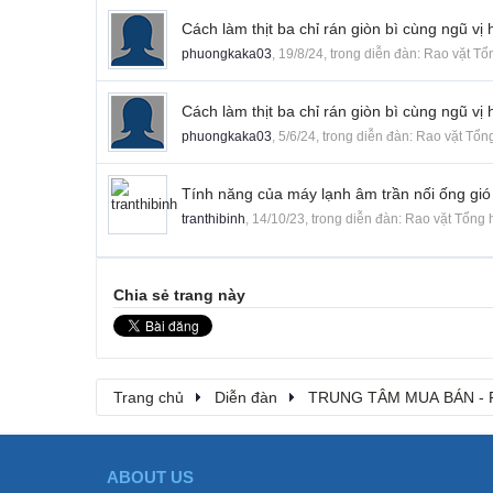
Cách làm thịt ba chỉ rán giòn bì cùng ngũ v
phuongkaka03
,
19/8/24
, trong diễn đàn:
Rao vặt Tổ
Cách làm thịt ba chỉ rán giòn bì cùng ngũ v
phuongkaka03
,
5/6/24
, trong diễn đàn:
Rao vặt Tổn
Tính năng của máy lạnh âm trần nối ống gi
tranthibinh
,
14/10/23
, trong diễn đàn:
Rao vặt Tổng 
Chia sẻ trang này
Trang chủ
Diễn đàn
TRUNG TÂM MUA BÁN - 
ABOUT US