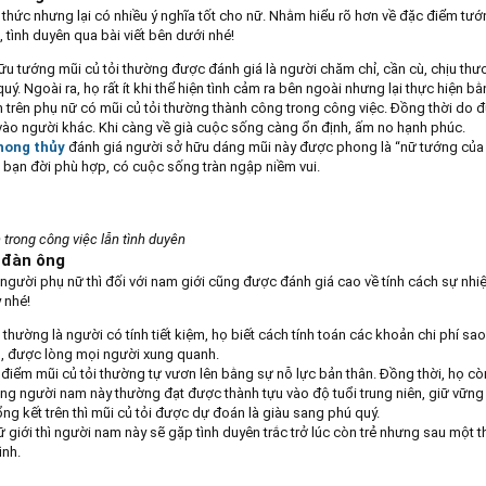
 thức nhưng lại có nhiều ý nghĩa tốt cho nữ. Nhằm hiểu rõ hơn về đặc điểm tướ
, tình duyên qua bài viết bên dưới nhé!
u tướng mũi củ tỏi thường được đánh giá là người chăm chỉ, cần cù, chịu thươ
. Ngoài ra, họ rất ít khi thể hiện tình cảm ra bên ngoài nhưng lại thực hiện
trên phụ nữ có mũi củ tỏi thường thành công trong công việc. Đồng thời do đư
ào người khác. Khi càng về già cuộc sống càng ổn định, ấm no hạnh phúc.
hong thủy
đánh giá người sở hữu dáng mũi này được phong là “nữ tướng của g
i bạn đời phù hợp, có cuộc sống tràn ngập niềm vui.
trong công việc lẫn tình duyên
 đàn ông
người phụ nữ thì đối với nam giới cũng được đánh giá cao về tính cách sự nhi
 nhé!
 thường là người có tính tiết kiệm, họ biết cách tính toán các khoản chi phí sa
o, được lòng mọi người xung quanh.
điểm mũi củ tỏi thường tự vươn lên bằng sự nỗ lực bản thân. Đồng thời, họ cò
ng người nam này thường đạt được thành tựu vào độ tuổi trung niên, giữ vững đ
g kết trên thì mũi củ tỏi được dự đoán là giàu sang phú quý.
ữ giới thì người nam này sẽ gặp tình duyên trắc trở lúc còn trẻ nhưng sau một th
ình.