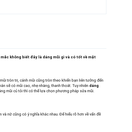
mắc không biết đây là dáng mũi gì và có tốt về mặt
ũi tròn trị, cánh mũi cũng tròn theo khiến bạn liên tưởng đến
mắn sẽ có mũi cao, nhẹ nhàng, thanh thoát. Tuy nhiên
dáng
ng mũi củ tỏi thì có thể lựa chọn phương pháp sửa mũi.
m và nữ cũng có ý nghĩa khác nhau. Để hiểu rõ hơn về vấn đề