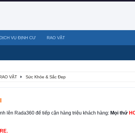
DỊCH VỤ ĐỊNH CƯ
RAO VẶT
RAO VẶT
Sức Khỏe & Sắc Đẹp
I
ình lên Rada360 để tiếp cận hàng triệu khách hàng:
Mọi thứ
HO
RE.