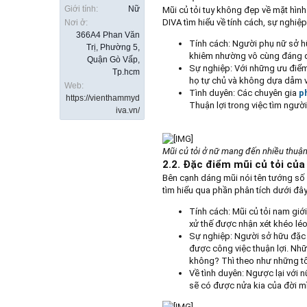
Giới tính:
Nữ
Mũi củ tỏi tuy không đẹp về mặt hình
DIVA tìm hiểu về tính cách, sự nghiệp
Nơi ở:
366A4 Phan Văn
Tính cách: Người phụ nữ sở hữ
Trị, Phường 5,
khiêm nhường vô cùng đáng quý
Quận Gò Vấp,
Sự nghiệp: Với những ưu điểm 
Tp.hcm
họ tự chủ và không dựa dẫm v
Web:
Tình duyên: Các chuyên gia
p
https://vienthammyd
Thuận lợi trong việc tìm ngườ
iva.vn/
Mũi củ tỏi ở nữ mang đến nhiều thuận 
2.2. Đặc điểm mũi củ tỏi của
Bên cạnh dáng mũi nói tên tướng số 
tìm hiểu qua phần phân tích dưới đây
Tính cách: Mũi củ tỏi nam giới
xử thế được nhận xét khéo lé
Sự nghiệp: Người sở hữu đặc 
được công việc thuận lợi. Nhữ
không? Thì theo như những tổn
Về tình duyên: Ngược lại với n
sẽ có được nửa kia của đời m