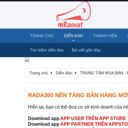
TRANG CHỦ
DIỄN ĐÀN
THÀNH VIÊN
Tìm kiếm diễn đàn
Bài viết gần đây
Trang chủ
Diễn đàn
TRUNG TÂM MUA BÁN - 
RADA360 NỀN TẢNG BÁN HÀNG MỚ
Hiện tại, bạn có thể đưa cơ sở kinh doanh của m
Download app
APP USER TRÊN APP STORE
Download app
APP PARTNER TRÊN APPSTO