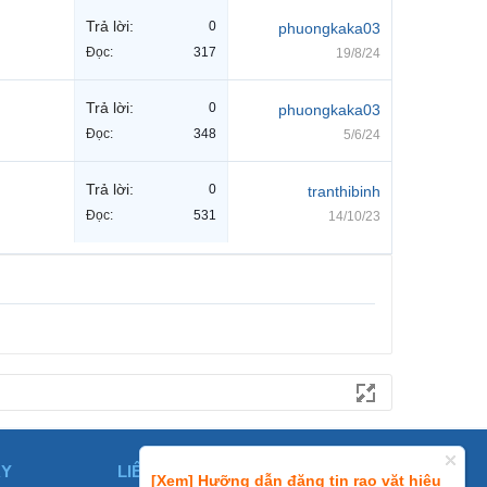
Trả lời:
0
phuongkaka03
Đọc:
317
19/8/24
Trả lời:
0
phuongkaka03
Đọc:
348
5/6/24
Trả lời:
0
tranthibinh
Đọc:
531
14/10/23
ÀY
LIÊN HỆ
[Xem] Hưỡng dẫn đăng tin rao vặt hiệu