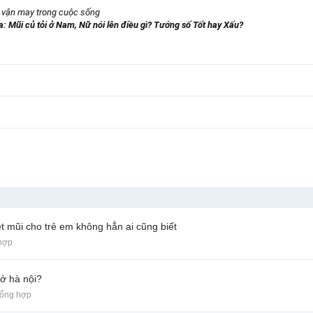
u vận may trong cuộc sống
a: Mũi củ tỏi ở Nam, Nữ nói lên điều gì? Tướng số Tốt hay Xấu?
ẹt mũi cho trẻ em không hẳn ai cũng biết
hợp
 ở hà nội?
Tổng hợp