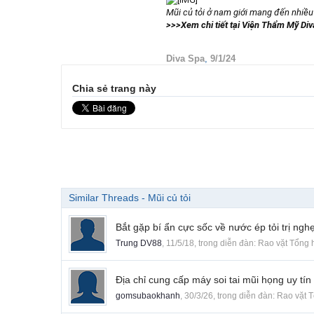
Mũi củ tỏi ở nam giới mang đến nhiề
>>>Xem chi tiết tại Viện Thẩm Mỹ Div
Diva Spa
,
9/1/24
Chia sẻ trang này
Similar Threads - Mũi củ tỏi
Bắt gặp bí ẩn cực sốc về nước ép tỏi trị ngh
Trung DV88
,
11/5/18
, trong diễn đàn:
Rao vặt Tổng 
Địa chỉ cung cấp máy soi tai mũi họng uy tín
gomsubaokhanh
,
30/3/26
, trong diễn đàn:
Rao vặt 