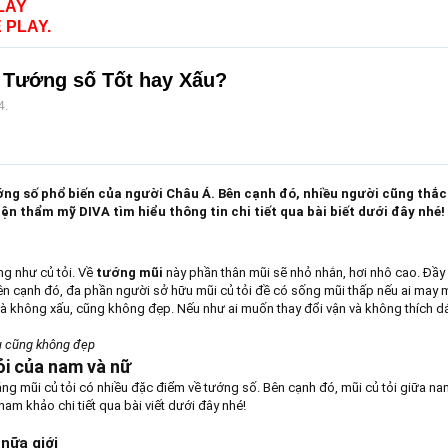
LAY
 PLAY.
? Tướng số Tốt hay Xấu?
4
.
ng số phổ biến của người Châu Á. Bên cạnh đó, nhiều người cũng thắc 
n thẩm mỹ DIVA tìm hiểu thông tin chi tiết qua bài biết dưới đây nhé!
áng như củ tỏi. Về
tướng mũi
này phần thân mũi sẽ nhỏ nhắn, hơi nhô cao. Đầy m
ên cạnh đó, đa phần người sở hữu mũi củ tỏi đề có sống mũi thấp nếu ai may 
à không xấu, cũng không đẹp. Nếu như ai muốn thay đổi vận và không thích dá
ấu cũng không đẹp
ỏi của nam và nữ
ng mũi củ tỏi có nhiều đặc điểm về tướng số. Bên cạnh đó, mũi củ tỏi giữa na
ham khảo chi tiết qua bài viết dưới đây nhé!
nữa giới