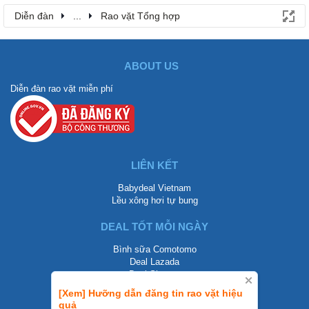
Diễn đàn
...
Rao vặt Tổng hợp
ABOUT US
Diễn đàn rao vặt miễn phí
LIÊN KẾT
Babydeal Vietnam
Lều xông hơi tự bung
DEAL TỐT MỖI NGÀY
Bình sữa Comotomo
Deal Lazada
Deal Shopee
[Xem] Hưỡng dẫn đăng tin rao vặt hiệu
LIÊN HỆ
quả