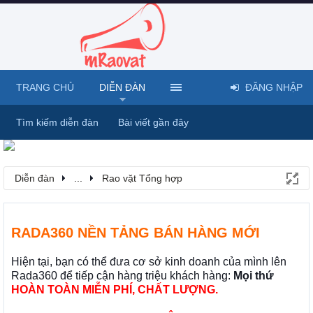
TRANG CHỦ
DIỄN ĐÀN
ĐĂNG NHẬP
Tìm kiếm diễn đàn
Bài viết gần đây
Diễn đàn
...
Rao vặt Tổng hợp
RADA360 NỀN TẢNG BÁN HÀNG MỚI
Hiện tại, bạn có thể đưa cơ sở kinh doanh của mình lên
Rada360 để tiếp cận hàng triệu khách hàng:
Mọi thứ
HOÀN TOÀN MIỄN PHÍ, CHẤT LƯỢNG.