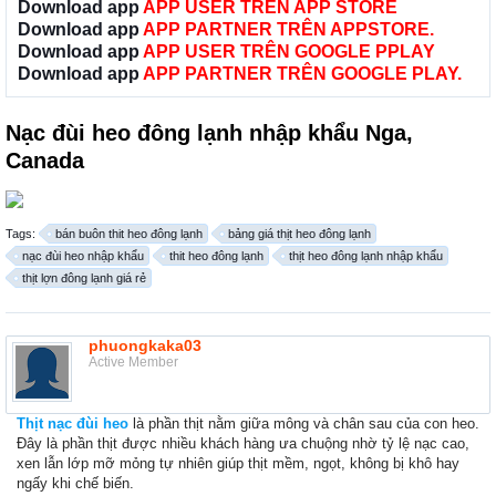
Download app
APP USER TRÊN APP STORE
Download app
APP PARTNER TRÊN APPSTORE.
Download app
APP USER TRÊN GOOGLE PPLAY
Download app
APP PARTNER TRÊN GOOGLE PLAY.
Nạc đùi heo đông lạnh nhập khẩu Nga,
Canada
Tags:
bán buôn thit heo đông lạnh
bảng giá thịt heo đông lạnh
nạc đùi heo nhập khẩu
thit heo đông lạnh
thịt heo đông lạnh nhập khẩu
thịt lợn đông lạnh giá rẻ
phuongkaka03
Active Member
Thịt nạc đùi heo
là phần thịt nằm giữa mông và chân sau của con heo.
Đây là phần thịt được nhiều khách hàng ưa chuộng nhờ tỷ lệ nạc cao,
xen lẫn lớp mỡ mỏng tự nhiên giúp thịt mềm, ngọt, không bị khô hay
ngấy khi chế biến.