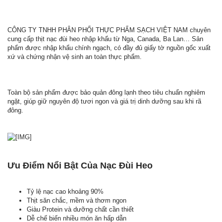
CÔNG TY TNHH PHÂN PHỐI THỰC PHẨM SẠCH VIỆT NAM chuyên
cung cấp thịt nạc đùi heo nhập khẩu từ Nga, Canada, Ba Lan… Sản
phẩm được nhập khẩu chính ngạch, có đầy đủ giấy tờ nguồn gốc xuất
xứ và chứng nhận vệ sinh an toàn thực phẩm.
Toàn bộ sản phẩm được bảo quản đông lạnh theo tiêu chuẩn nghiêm
ngặt, giúp giữ nguyên độ tươi ngon và giá trị dinh dưỡng sau khi rã
đông.
Ưu Điểm Nổi Bật Của Nạc Đùi Heo
Tỷ lệ nạc cao khoảng 90%
Thịt săn chắc, mềm và thơm ngon
Giàu Protein và dưỡng chất cần thiết
Dễ chế biến nhiều món ăn hấp dẫn