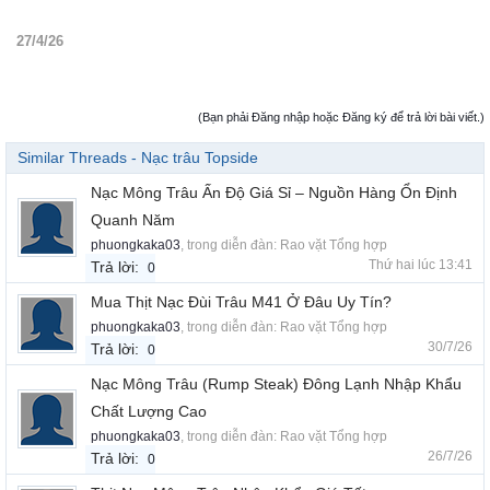
27/4/26
(Bạn phải Đăng nhập hoặc Đăng ký để trả lời bài viết.)
Similar Threads - Nạc trâu Topside
Nạc Mông Trâu Ấn Độ Giá Sỉ – Nguồn Hàng Ổn Định
Quanh Năm
phuongkaka03
, trong diễn đàn:
Rao vặt Tổng hợp
Thứ hai lúc 13:41
Trả lời:
0
Mua Thịt Nạc Đùi Trâu M41 Ở Đâu Uy Tín?
phuongkaka03
, trong diễn đàn:
Rao vặt Tổng hợp
30/7/26
Trả lời:
0
Nạc Mông Trâu (Rump Steak) Đông Lạnh Nhập Khẩu
Chất Lượng Cao
phuongkaka03
, trong diễn đàn:
Rao vặt Tổng hợp
26/7/26
Trả lời:
0