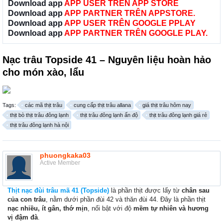
Download app
APP USER TRÊN APP STORE
Download app
APP PARTNER TRÊN APPSTORE.
Download app
APP USER TRÊN GOOGLE PPLAY
Download app
APP PARTNER TRÊN GOOGLE PLAY.
Nạc trâu Topside 41 – Nguyên liệu hoàn hảo
cho món xào, lẩu
Tags:
các mã thịt trâu
cung cấp thịt trâu allana
giá thịt trâu hôm nay
thịt bò thịt trâu đông lạnh
thịt trâu đông lạnh ấn độ
thịt trâu đông lạnh giá rẻ
thịt trâu đông lạnh hà nội
phuongkaka03
Active Member
Thịt nạc đùi trâu mã 41 (Topside)
là phần thịt được lấy từ
chân sau
của con trâu
, nằm dưới phần đùi 42 và thăn đùi 44. Đây là phần thịt
nạc nhiều, ít gân, thớ mịn
, nổi bật với độ
mềm tự nhiên và hương
vị đậm đà
.