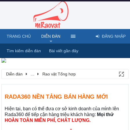
TRANG CHỦ
DIỄN ĐÀN
ĐĂNG NHẬP
Tìm kiếm diễn đàn
Bài viết gần đây
Diễn đàn
...
Rao vặt Tổng hợp
RADA360 NỀN TẢNG BÁN HÀNG MỚI
Hiện tại, bạn có thể đưa cơ sở kinh doanh của mình lên
Rada360 để tiếp cận hàng triệu khách hàng:
Mọi thứ
HOÀN TOÀN MIỄN PHÍ, CHẤT LƯỢNG.