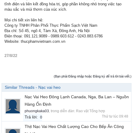
tĩnh điện và liên kết đồng hóa trị, góp phần không nhỏ trong việc tạo
màu sắc và mùi thơm của xúc xích.
Mọi chi tiết xin liên hệ:
Công ty TNHH Phân Phối Thực Phẩm Sạch Việt Nam
Địa chỉ: Số 45, ngõ 4, Tàm Xá, Đông Anh, Hà Nội
Điện thoại: 091.121.9089 - 0989.603.612 - 0243.883.6786
Website: thucphamvietnam.com.vn
27/8/22
(Bạn phải Đăng nhập hoặc Đăng ký để trả lời bài viết.)
Similar Threads - Nạc vai heo
Nạc Vai Heo Đông Lạnh Canada, Nga, Ba Lan – Nguồn
Hàng Ổn Định
phuongkaka03
, trong diễn đàn:
Rao vặt Tổng hợp
Thứ tư lúc 09:48
Trả lời:
0
Thịt Nạc Vai Heo Chất Lượng Cao Cho Bếp Ăn Công