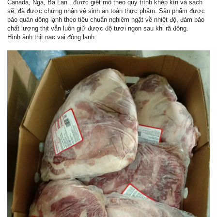
Canada, Nga, Ba Lan ..được giết mổ theo quy trình khép kín và sạch
sẽ, đã được chứng nhận vệ sinh an toàn thực phẩm. Sản phẩm được
bảo quản đông lạnh theo tiêu chuẩn nghiêm ngặt về nhiệt độ, đảm bảo
chất lượng thịt vẫn luôn giữ được độ tươi ngon sau khi rã đông.
Hình ảnh thịt nạc vai đông lạnh: