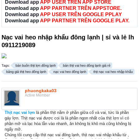
Download app
APP USER TRÊN APP STORE
Download app
APP PARTNER TRÊN APPSTORE.
Download app
APP USER TRÊN GOOGLE PPLAY
Download app
APP PARTNER TRÊN GOOGLE PLAY.
Nạc vai heo nhập khẩu đông lạnh | sỉ và lẻ lh
0911219089
Tags:
bán buôn thịt lợn đông lạnh
bán thịt vai heo đông lạnh giá rẻ
bảng giá thịt heo đông lạnh
nạc vai heo đông lạnh
thịt nạc vai heo nhập khẩu
phuongkaka03
Active Member
Thịt nạc vai lợn
là phần thịt nằm ở phần giữa cổ và vai, tức là phần
gáy lợn. Thịt nạc vai được coi là là phần ngon nhất của thịt lợn vì có
phần mỡ và lạc hòa lẫn vào nhanh, ăn không bị khô mà cũng không bị
ngấy mỡ.
Chúng tôi cung cấp thịt nạc vai đông lạnh, thịt nạc vai nhập khẩu từ ,