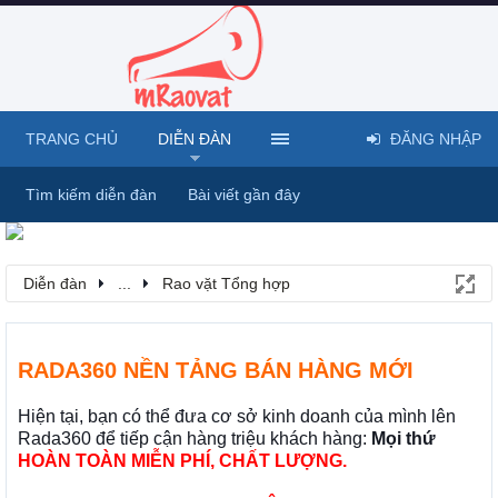
TRANG CHỦ
DIỄN ĐÀN
ĐĂNG NHẬP
Tìm kiếm diễn đàn
Bài viết gần đây
Diễn đàn
...
Rao vặt Tổng hợp
RADA360 NỀN TẢNG BÁN HÀNG MỚI
Hiện tại, bạn có thể đưa cơ sở kinh doanh của mình lên
Rada360 để tiếp cận hàng triệu khách hàng:
Mọi thứ
HOÀN TOÀN MIỄN PHÍ, CHẤT LƯỢNG.