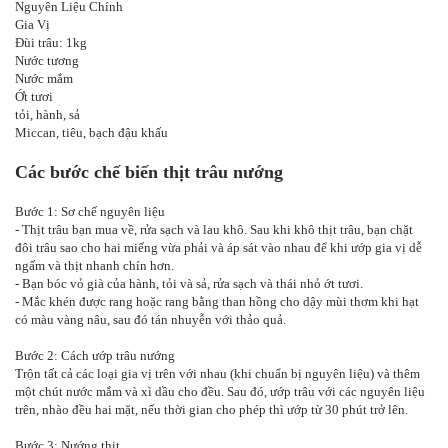
Nguyên Liệu Chính
Gia Vị
Đùi trâu: 1kg
Nước tương
Nước mắm
Ớt tươi
tỏi, hành, sả
Miccan, tiêu, bạch đậu khấu
Các bước chế biến thịt trâu nướng
Bước 1: Sơ chế nguyên liệu
- Thịt trâu bạn mua về, rửa sạch và lau khô. Sau khi khô thịt trâu, bạn chặt
đôi trâu sao cho hai miếng vừa phải và áp sát vào nhau để khi ướp gia vị dễ
ngấm và thịt nhanh chín hơn.
- Bạn bóc vỏ già của hành, tỏi và sả, rửa sạch và thái nhỏ ớt tươi.
- Mắc khén được rang hoặc rang bằng than hồng cho dậy mùi thơm khi hạt
có màu vàng nâu, sau đó tán nhuyễn với thảo quả.
Bước 2: Cách ướp trâu nướng
Trộn tất cả các loại gia vị trên với nhau (khi chuẩn bị nguyên liệu) và thêm
một chút nước mắm và xì dầu cho đều. Sau đó, ướp trâu với các nguyên liệu
trên, nhào đều hai mặt, nếu thời gian cho phép thì ướp từ 30 phút trở lên.
Bước 3: Nướng thịt