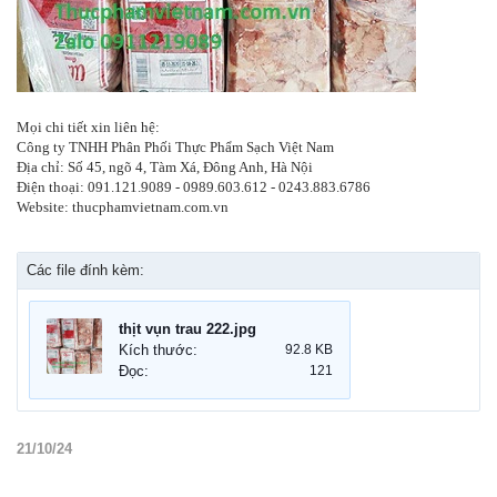
Mọi chi tiết xin liên hệ:
Công ty TNHH Phân Phối Thực Phẩm Sạch Việt Nam
Địa chỉ: Số 45, ngõ 4, Tàm Xá, Đông Anh, Hà Nội
Điện thoại: 091.121.9089 - 0989.603.612 - 0243.883.6786
Website: thucphamvietnam.com.vn
Các file đính kèm:
thịt vụn trau 222.jpg
Kích thước:
92.8 KB
Đọc:
121
21/10/24