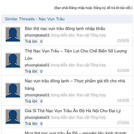
(Bạn phải Đăng nhập hoặc Đăng ký để trả lời bài viết.)
Similar Threads - Nạc Vụn Trâu
Bán thịt nạc vụn trâu đông lạnh nhập khẩu
phuongkaka03
, trong diễn đàn:
Rao vặt Tổng hợp
15/5/26
Trả lời:
0
Thịt Nạc Vụn Trâu – Tiện Lợi Cho Chế Biến Số Lượng
Lớn
phuongkaka03
, trong diễn đàn:
Rao vặt Tổng hợp
31/3/26
Trả lời:
0
Nạc vụn trâu đông lạnh – Thực phẩm giá tốt cho nhà
hàng
phuongkaka03
, trong diễn đàn:
Rao vặt Tổng hợp
14/3/26
Trả lời:
0
Giá Sỉ Thịt Nạc Vụn Trâu Ấn Độ Hà Nội Cho Đại Lý
phuongkaka03
, trong diễn đàn:
Rao vặt Tổng hợp
27/2/26
Trả lời:
0
Mua thịt nạc vụn trâu Ấn Độ – nguyên liệu kinh doanh