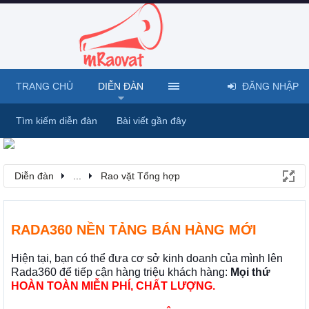
TRANG CHỦ
DIỄN ĐÀN
ĐĂNG NHẬP
Tìm kiếm diễn đàn
Bài viết gần đây
Diễn đàn
...
Rao vặt Tổng hợp
RADA360 NỀN TẢNG BÁN HÀNG MỚI
Hiện tại, bạn có thể đưa cơ sở kinh doanh của mình lên
Rada360 để tiếp cận hàng triệu khách hàng:
Mọi thứ
HOÀN TOÀN MIỄN PHÍ, CHẤT LƯỢNG.