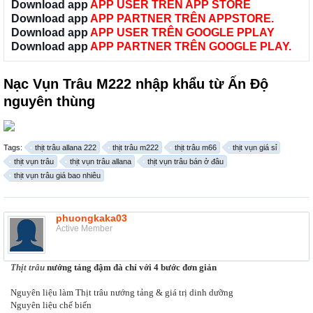
Download app
APP USER TRÊN APP STORE
Download app
APP PARTNER TRÊN APPSTORE.
Download app
APP USER TRÊN GOOGLE PPLAY
Download app
APP PARTNER TRÊN GOOGLE PLAY.
Nạc Vụn Trâu M222 nhập khẩu từ Ấn Độ
nguyên thùng
Tags:
thịt trâu allana 222
thịt trâu m222
thịt trâu m66
thịt vụn giá sỉ
thịt vụn trâu
thịt vụn trâu allana
thịt vụn trâu bán ở đâu
thịt vụn trâu giá bao nhiêu
phuongkaka03
Active Member
Thịt trâu
nướng tảng đậm đà chỉ với 4 bước đơn giản
Nguyên liệu làm Thịt trâu nướng tảng & giá trị dinh dưỡng
Nguyên liệu chế biến