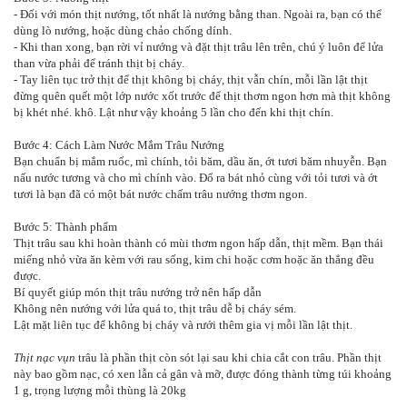
- Đối với món thịt nướng, tốt nhất là nướng bằng than. Ngoài ra, bạn có thể
dùng lò nướng, hoặc dùng chảo chống dính.
- Khi than xong, bạn rời vỉ nướng và đặt thịt trâu lên trên, chú ý luôn để lửa
than vừa phải để tránh thịt bị cháy.
- Tay liên tục trở thịt để thịt không bị cháy, thịt vẫn chín, mỗi lần lật thịt
đừng quên quết một lớp nước xốt trước để thịt thơm ngon hơn mà thịt không
bị khét nhé. khô. Lật như vậy khoảng 5 lần cho đến khi thịt chín.
Bước 4: Cách Làm Nước Mắm Trâu Nướng
Bạn chuẩn bị mắm ruốc, mì chính, tỏi băm, dầu ăn, ớt tươi băm nhuyễn. Bạn
nấu nước tương và cho mì chính vào. Đổ ra bát nhỏ cùng với tỏi tươi và ớt
tươi là bạn đã có một bát nước chấm trâu nướng thơm ngon.
Bước 5: Thành phẩm
Thịt trâu sau khi hoàn thành có mùi thơm ngon hấp dẫn, thịt mềm. Bạn thái
miếng nhỏ vừa ăn kèm với rau sống, kim chi hoặc cơm hoặc ăn thẳng đều
được.
Bí quyết giúp món thịt trâu nướng trở nên hấp dẫn
Không nên nướng với lửa quá to, thịt trâu dễ bị cháy sém.
Lật mặt liên tục để không bị cháy và rưới thêm gia vị mỗi lần lật thịt.
Thịt nạc vụn
trâu là phần thịt còn sót lại sau khi chia cắt con trâu. Phần thịt
này bao gồm nạc, có xen lẫn cả gân và mỡ, được đóng thành từng túi khoảng
1 g, trọng lượng mỗi thùng là 20kg