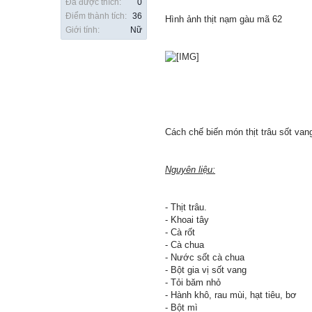
Đã được thích:
0
Điểm thành tích:
36
Hình ảnh thịt nạm gàu mã 62
Giới tính:
Nữ
Cách chế biến món thịt trâu sốt van
Nguyên liệu:
- Thịt trâu.
- Khoai tây
- Cà rốt
- Cà chua
- Nước sốt cà chua
- Bột gia vị sốt vang
- Tỏi băm nhỏ
- Hành khô, rau mùi, hạt tiêu, bơ
- Bột mì