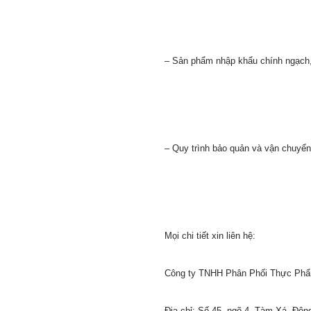
– Sản phẩm nhập khẩu chính ngạch, 
– Quy trình bảo quản và vận chuyển
Mọi chi tiết xin liên hệ:
Công ty TNHH Phân Phối Thực Phẩ
Địa chỉ: Số 45, ngõ 4, Tàm Xá, Đôn