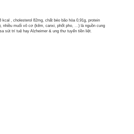
 kcal , cholesterol 82mg, chất béo bão hòa 0,91g, protein
, nhiều muối vô cơ (kẽm, canxi, phốt pho, …) là nguồn cung
sút trí tuệ hay Alzheimer & ung thư tuyến tiền liệt.