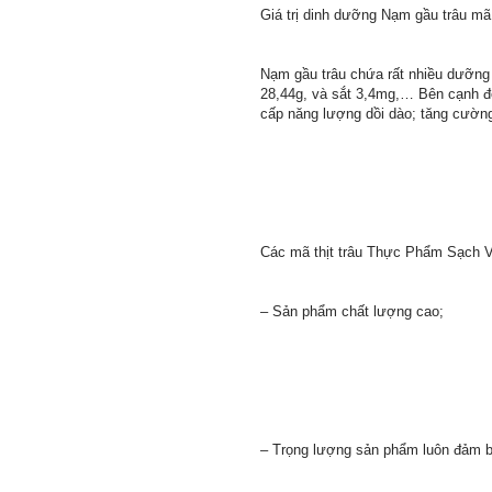
Giá trị dinh dưỡng Nạm gầu trâu mã
Nạm gầu trâu chứa rất nhiều dưỡng c
28,44g, và sắt 3,4mg,… Bên cạnh đó
cấp năng lượng dồi dào; tăng cường 
Các mã thịt trâu Thực Phẩm Sạch Vi
– Sản phẩm chất lượng cao;
– Trọng lượng sản phẩm luôn đảm b