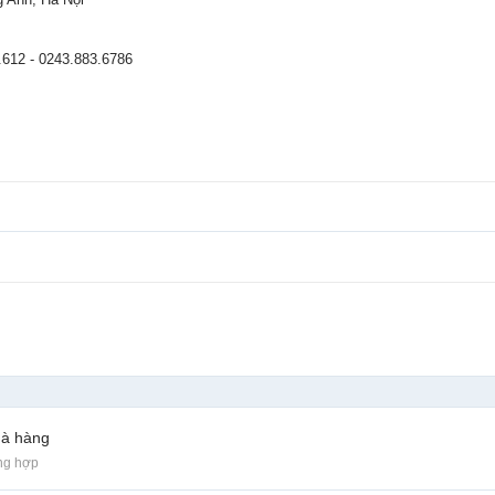
.612 - 0243.883.6786
hà hàng
ng hợp