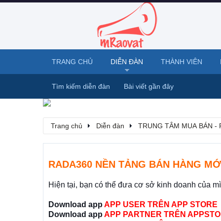
TRANG CHỦ
DIỄN ĐÀN
THÀNH VIÊN
Tìm kiếm diễn đàn
Bài viết gần đây
Trang chủ
Diễn đàn
TRUNG TÂM MUA BÁN - 
RADA360 NỀN TẢNG BÁN HÀNG MỚ
Hiện tại, bạn có thể đưa cơ sở kinh doanh của m
Download app
APP USER TRÊN APP STORE
Download app
APP PARTNER TRÊN APPSTO