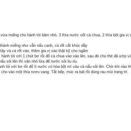
i vừa miếng cho hành tỏi băm nhỏ, 3 thìa nước sốt cà chua, 2 thìa bột gia vị
ái thành miếng như vẫn nấu canh, cà rốt cắt khúc dầy
 tây và cà rốt vào, thêm gia vị xào thật kỹ cho ngấm
hành tỏi với 1 chút bơ rồi đổ cà chua vào xào lên, sau đó cho thịt đã ướp vào
ấu sôi lên thì vặn nhỏ lửa để nước sôi liu riu.
h tỏi với bơ rồi đổ ít nước có hòa bột mì vào và nấu sôi lên. Chờ khi nào 
cho vào một thìa rượu vang. Tắt bếp, múc ra bát rồi dùng rau mùi trang trí.