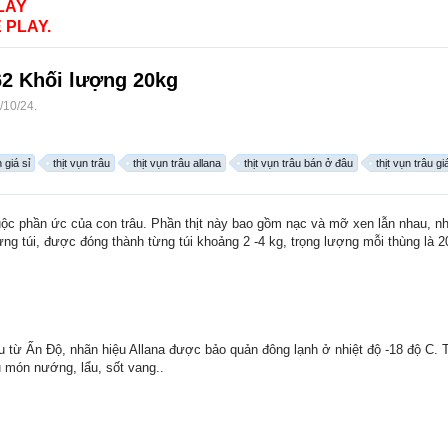
LAY
 PLAY.
62 Khối lượng 20kg
/10/24
.
n giá sỉ
thịt vụn trâu
thịt vụn trâu allana
thịt vụn trâu bán ở đâu
thịt vụn trâu g
uộc phần ức của con trâu. Phần thịt này bao gồm nạc và mỡ xen lẫn nhau, nhì
g túi, được đóng thành từng túi khoảng 2 -4 kg, trọng lượng mỗi thùng là 2
 từ Ấn Độ, nhãn hiệu Allana được bảo quản đông lạnh ở nhiệt độ -18 độ C. 
u món nướng, lẩu, sốt vang..