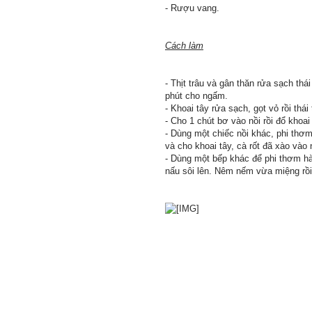
- Rượu vang.
Cách làm
- Thịt trâu và gân thăn rửa sạch thá
phút cho ngấm.
- Khoai tây rửa sạch, gọt vỏ rồi th
- Cho 1 chút bơ vào nồi rồi đổ khoai
- Dùng một chiếc nồi khác, phi thơm 
và cho khoai tây, cà rốt đã xào vào n
- Dùng một bếp khác để phi thơm hàn
nấu sôi lên. Nêm nếm vừa miệng rồi 