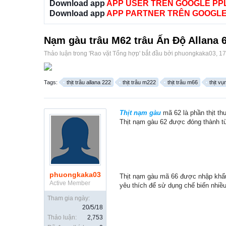
Download app
APP USER TRÊN GOOGLE PP
Download app
APP PARTNER TRÊN GOOGLE
Nạm gàu trâu M62 trâu Ấn Độ Allana 
Thảo luận trong '
Rao vặt Tổng hợp
' bắt đầu bởi
phuongkaka03
,
17
Tags:
thịt trâu allana 222
thịt trâu m222
thịt trâu m66
thịt vụ
Thịt nạm gàu
mã 62 là phần thịt th
Thịt nạm gàu 62 được đóng thành từn
phuongkaka03
Thịt nạm gàu mã 66 được nhập khẩu
Active Member
yêu thích để sử dụng chế biến nhiề
Tham gia ngày:
20/5/18
Thảo luận:
2,753