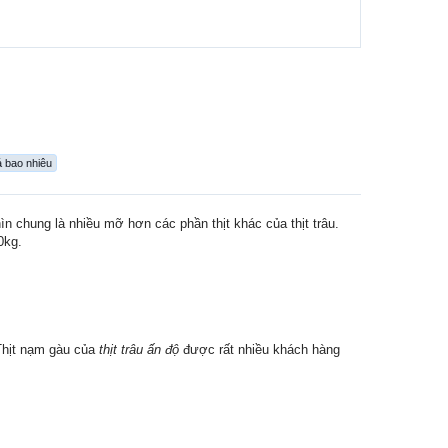
iá bao nhiêu
n chung là nhiều mỡ hơn các phần thịt khác của thịt trâu.
0kg.
Thịt nạm gàu của
thịt trâu ấn độ
được rất nhiều khách hàng