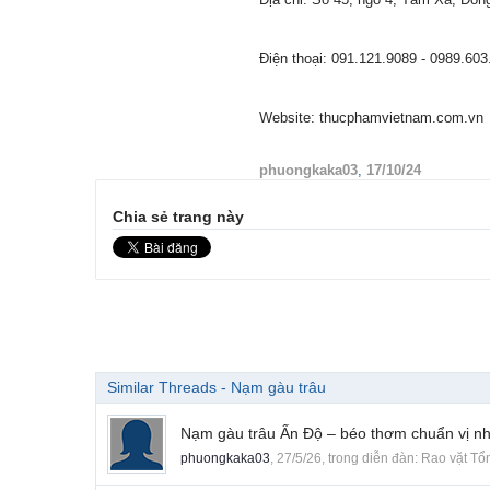
Điện thoại: 091.121.9089 - 0989.603
Website: thucphamvietnam.com.vn
phuongkaka03
,
17/10/24
Chia sẻ trang này
Similar Threads - Nạm gàu trâu
Nạm gàu trâu Ấn Độ – béo thơm chuẩn vị n
phuongkaka03
,
27/5/26
, trong diễn đàn:
Rao vặt Tổ