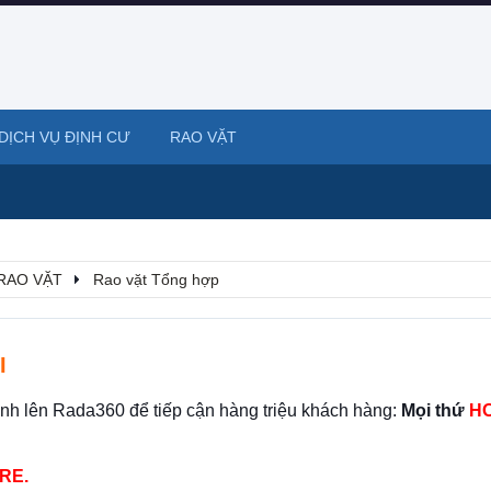
DỊCH VỤ ĐỊNH CƯ
RAO VẶT
RAO VẶT
Rao vặt Tổng hợp
I
ình lên Rada360 để tiếp cận hàng triệu khách hàng:
Mọi thứ
HO
RE.