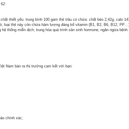
 62:
hất thiết yếu: trung bình 100 gam thịt trâu có chứa: chất béo 2,42g, calo 143
, loại thịt này còn chứa hàm lượng đáng kể vitamin (B1, B2, B6, B12, PP…)
hệ thống miễn dịch; trung hòa quá trình sản sinh hormone; ngăn ngừa bệnh sa 
ệt Nam bán ra thị trường cam kết với bạn:
ảo chính xác;