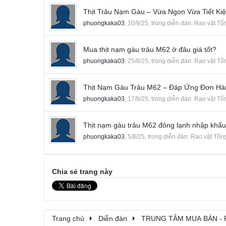
Thịt Trâu Nạm Gàu – Vừa Ngon Vừa Tiết Ki
phuongkaka03
,
10/9/25
, trong diễn đàn:
Rao vặt Tổ
Mua thịt nạm gàu trâu M62 ở đâu giá tốt?
phuongkaka03
,
25/8/25
, trong diễn đàn:
Rao vặt Tổ
Thịt Nạm Gàu Trâu M62 – Đáp Ứng Đơn Hà
phuongkaka03
,
17/8/25
, trong diễn đàn:
Rao vặt Tổ
Thịt nạm gàu trâu M62 đông lạnh nhập khẩu
phuongkaka03
,
5/8/25
, trong diễn đàn:
Rao vặt Tổn
Chia sẻ trang này
Trang chủ
Diễn đàn
TRUNG TÂM MUA BÁN - 