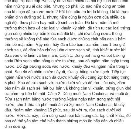
các loại thịt cao cấp. Đó là lý do vì sao nhiều bà nội trợ luôn dành cho
nấm những ưu ái đặc biệt. Nhưng có phải lúc nào nấm cũng an toàn
sau khi bạn đã rửa với nước? Rất tiếc câu trả lời là không. Dù là thực
phẩm dinh dưỡng số 1, nhưng nấm cũng là nguồn cơn của nhiều ca
ngộ độc thực phẩm hay mất vệ sinh an toàn. Đó là vì nấm là môi
trường thích hợp để các loại vi khuẩn ký sinh, dễ tích tụ các loại trứng
giun cùng nhiều bụi bẩn khác mà đôi khi, chỉ rửa bằng nước thông
thường sẽ không thể nào rửa sạch được những chất bẩn gan lì bám
trên bề mặt nấm. Vậy nên, hãy đảm bảo bạn rửa nấm theo 1 trong 2
cách sau, để đảm bảo chúng luôn được sạch sẽ, tinh khiết trước khi
đưa vào chế biến và lên mâm. Cách 1: Dùng bột năng và bột baking
soda Rửa sạch nấm bằng nước thường, sau đó ngâm nấm ngập trong
nước. Đổ 2gr baking soda vào nước, khuấy đều và ngâm nấm trong 5
phút. Sau đó đổ phần nước này đi, rửa lại bằng nước sạch. Tiếp tục
ngâm nấm với nước sạch đã được khuấy đều cùng 2gr bột năng trong
5 phút. Sau đó rửa sạch với nước dưới vòi và để ráo. Lúc này, đảm
bảo nấm đã sạch sẽ, hết bụi bẩn và không còn vi khuẩn, trứng giun khó
ưa bám trụ trên bề mặt. Cách 2: Dùng muối Natri Cacbonat và muối ăn
Rửa sạch nấm bằng nước thường.Ngâm ngập nấm trong một nồi
nước, cho 1 thìa cà phê muối ăn và 2gr muối Natri Cacbonat, khuấy
đầu. Ngâm nấm khoảng 15 phút, sau đó vớt ra, rửa sạch dưới vòi
nước. Với các này, nấm cũng sạch bụi bẩn cùng các tạp chất khác, để
bạn có thể yên tâm chế biến thành những món ăn hấp dẫn và nhiều
dinh dưỡng.