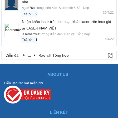
nhà
ngan76a
, trong diễn đàn:
Sức Khỏe & Sắc Đẹp
30/4/22
Trả lời:
0
Nhận khắc laser trên kim loại, khắc laser trên inox giá
rẻ LASER NAM VIỆT
lasernamviet
, trong diễn đàn:
Rao vặt Tổng hợp
16/4/22
Trả lời:
1
Diễn đàn
...
Rao vặt Tổng hợp
ABOUT US
Diễn đàn rao vặt miễn phí
LIÊN KẾT