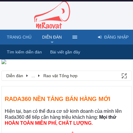
TRANG CHỦ
DIỄN ĐÀN
ĐĂNG NHẬP
Tìm kiếm diễn đàn
Bài viết gần đây
Diễn đàn
...
Rao vặt Tổng hợp
RADA360 NỀN TẢNG BÁN HÀNG MỚI
Hiện tại, bạn có thể đưa cơ sở kinh doanh của mình lên
Rada360 để tiếp cận hàng triệu khách hàng:
Mọi thứ
HOÀN TOÀN MIỄN PHÍ, CHẤT LƯỢNG.