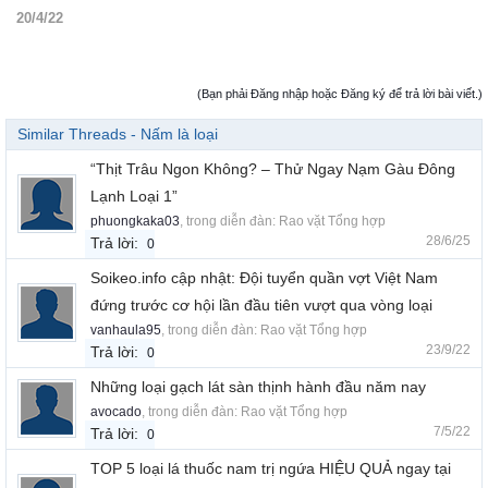
20/4/22
(Bạn phải Đăng nhập hoặc Đăng ký để trả lời bài viết.)
Similar Threads - Nấm là loại
“Thịt Trâu Ngon Không? – Thử Ngay Nạm Gàu Đông
Lạnh Loại 1”
phuongkaka03
, trong diễn đàn:
Rao vặt Tổng hợp
28/6/25
Trả lời:
0
Soikeo.info cập nhật: Đội tuyển quần vợt Việt Nam
đứng trước cơ hội lần đầu tiên vượt qua vòng loại
vanhaula95
, trong diễn đàn:
Rao vặt Tổng hợp
23/9/22
Trả lời:
0
Những loại gạch lát sàn thịnh hành đầu năm nay
avocado
, trong diễn đàn:
Rao vặt Tổng hợp
7/5/22
Trả lời:
0
TOP 5 loại lá thuốc nam trị ngứa HIỆU QUẢ ngay tại