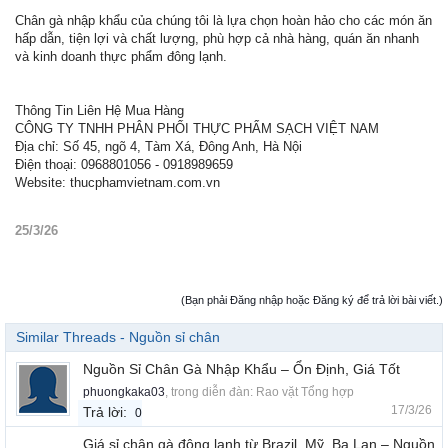
Chân gà nhập khẩu của chúng tôi là lựa chọn hoàn hảo cho các món ăn
hấp dẫn, tiện lợi và chất lượng, phù hợp cả nhà hàng, quán ăn nhanh
và kinh doanh thực phẩm đông lạnh.
Thông Tin Liên Hệ Mua Hàng
CÔNG TY TNHH PHÂN PHỐI THỰC PHẨM SẠCH VIỆT NAM
Địa chỉ: Số 45, ngõ 4, Tàm Xá, Đông Anh, Hà Nội
Điện thoại: 0968801056 - 0918989659
Website: thucphamvietnam.com.vn
25/3/26
(Bạn phải Đăng nhập hoặc Đăng ký để trả lời bài viết.)
Similar Threads - Nguồn sỉ chân
Nguồn Sỉ Chân Gà Nhập Khẩu – Ổn Định, Giá Tốt
phuongkaka03
, trong diễn đàn:
Rao vặt Tổng hợp
17/3/26
Trả lời:
0
Giá sỉ chân gà đông lạnh từ Brazil, Mỹ, Ba Lan – Nguồn