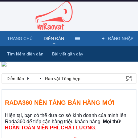
TRANG CHỦ
DIỄN ĐÀN
ĐĂNG NHẬP
Tìm kiếm diễn đàn
Bài viết gần đây
Diễn đàn
...
Rao vặt Tổng hợp
RADA360 NỀN TẢNG BÁN HÀNG MỚI
Hiện tại, bạn có thể đưa cơ sở kinh doanh của mình lên
Rada360 để tiếp cận hàng triệu khách hàng:
Mọi thứ
HOÀN TOÀN MIỄN PHÍ, CHẤT LƯỢNG.