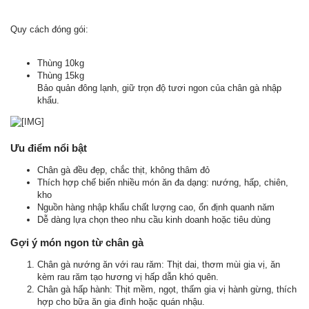
Quy cách đóng gói:
Thùng 10kg
Thùng 15kg
Bảo quản đông lạnh, giữ trọn độ tươi ngon của chân gà nhập
khẩu.
Ưu điểm nổi bật
Chân gà đều đẹp, chắc thịt, không thâm đỏ
Thích hợp chế biến nhiều món ăn đa dạng: nướng, hấp, chiên,
kho
Nguồn hàng nhập khẩu chất lượng cao, ổn định quanh năm
Dễ dàng lựa chọn theo nhu cầu kinh doanh hoặc tiêu dùng
Gợi ý món ngon từ chân gà
Chân gà nướng ăn với rau răm: Thịt dai, thơm mùi gia vị, ăn
kèm rau răm tạo hương vị hấp dẫn khó quên.
Chân gà hấp hành: Thịt mềm, ngọt, thấm gia vị hành gừng, thích
hợp cho bữa ăn gia đình hoặc quán nhậu.