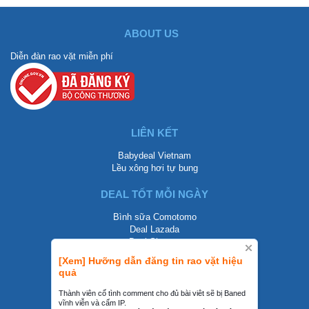
ABOUT US
Diễn đàn rao vặt miễn phí
LIÊN KẾT
Babydeal Vietnam
Lều xông hơi tự bung
DEAL TỐT MỖI NGÀY
Bình sữa Comotomo
Deal Lazada
Deal Shopee
[Xem] Hưỡng dẫn đăng tin rao vặt hiệu
LIÊN HỆ
quả
0858002468
Thành viên cố tình comment cho đủ bài viêt sẽ bị Baned
vĩnh viễn và cấm IP.
contact@mraovat.vn