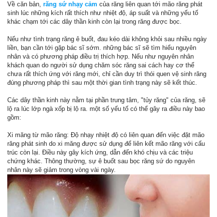
Về căn bản,
răng sứ nhạy cảm
của răng liên quan tới mão răng phát
sinh lúc những kích rất thích như nhiệt độ, áp suất và những yếu tố
khác chạm tới các dây thần kinh còn lại trong răng được bọc.
Nếu như tình trạng răng ê buốt, đau kéo dài không khỏi sau nhiều ngày
liền, bạn cần tới gặp bác sĩ sớm. những bác sĩ sẽ tìm hiểu nguyên
nhân và có phương pháp điều trị thích hợp. Nếu như nguyên nhân
khách quan do người sử dụng chăm sóc răng sai cách hay cơ thể
chưa rất thích ứng với răng mới, chỉ cần duy trì thói quen vệ sinh răng
đúng phương pháp thì sau một thời gian tình trạng này sẽ kết thúc.
Các dây thần kinh này nằm tại phần trung tâm, "tủy răng" của răng, sẽ
lộ ra lúc lớp ngà xốp bị lộ ra. một số yếu tố có thể gây ra điều này bao
gồm:
Xi măng từ mão răng: Độ nhạy nhiệt độ có liên quan đến việc đặt mão
răng phát sinh do xi măng được sử dụng để liên kết mão răng với cấu
trúc còn lại. Điều này gây kích ứng, dẫn đến khó chịu và các triệu
chứng khác. Thông thường, sự ê buốt sau bọc răng sứ do nguyên
nhân này sẽ giảm trong vòng vài ngày.