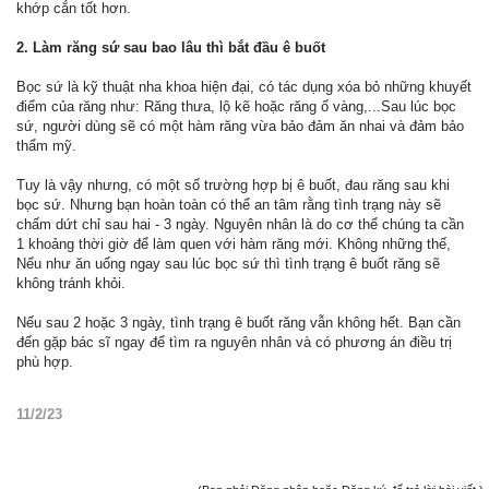
khớp cắn tốt hơn.
2. Làm răng sứ sau bao lâu thì bắt đầu ê buốt
Bọc sứ là kỹ thuật nha khoa hiện đại, có tác dụng xóa bỏ những khuyết
điểm của răng như: Răng thưa, lộ kẽ hoặc răng ố vàng,...Sau lúc bọc
sứ, người dùng sẽ có một hàm răng vừa bảo đảm ăn nhai và đảm bảo
thẩm mỹ.
Tuy là vậy nhưng, có một số trường hợp bị ê buốt, đau răng sau khi
bọc sứ. Nhưng bạn hoàn toàn có thể an tâm rằng tình trạng này sẽ
chấm dứt chỉ sau hai - 3 ngày. Nguyên nhân là do cơ thể chúng ta cần
1 khoảng thời giờ để làm quen với hàm răng mới. Không những thế,
Nếu như ăn uống ngay sau lúc bọc sứ thì tình trạng ê buốt răng sẽ
không tránh khỏi.
Nếu sau 2 hoặc 3 ngày, tình trạng ê buốt răng vẫn không hết. Bạn cần
đến gặp bác sĩ ngay để tìm ra nguyên nhân và có phương án điều trị
phù hợp.
11/2/23