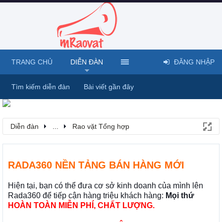
TRANG CHỦ
DIỄN ĐÀN
ĐĂNG NHẬP
Tìm kiếm diễn đàn
Bài viết gần đây
Diễn đàn
...
Rao vặt Tổng hợp
RADA360 NỀN TẢNG BÁN HÀNG MỚI
Hiện tại, bạn có thể đưa cơ sở kinh doanh của mình lên
Rada360 để tiếp cận hàng triệu khách hàng:
Mọi thứ
HOÀN TOÀN MIỄN PHÍ, CHẤT LƯỢNG.