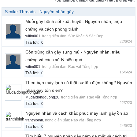
(Bạn phải Đăng nhập hoặc Đăng ký để trả lời bài viết.)
Similar Threads - Nguyên nhân gây
Muỗi gây bệnh sốt xuất huyết: Nguyên nhân, triệu
chứng và cách phòng tránh
wifim001
, trong diễn đàn:
Sức Khỏe & Sắc Đẹp
22/6/24
Trả lời:
0
Côn trùng cắn gây sưng mủ - Nguyên nhân, triệu
chứng và cách xử lý hiệu quả
wifim001
, trong diễn đàn:
Rao vặt Tổng hợp
15/6/24
Trả lời:
0
Theo bạn máy lạnh có thật sự tốn điện không? Nguyên
nhân gây tốn điện?
MLdaidongduong20
, trong diễn đàn:
Rao vặt Tổng hợp
22/7/23
Trả lời:
0
Nguyên nhân và cách khắc phục máy lạnh gây ồn ào
tranthibinh
, trong diễn đàn:
Rao vặt Tổng hợp
24/6/23
Trả lời:
0
Tìm hiểu 7 nguyên nhân gây nám da mặt và cách trị