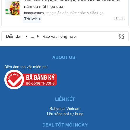
nám da mặt hiệu quả
hoaquasach
, trong diễn đàn:
Sức Khỏe & Sắc Đẹp
31/5/23
Trả lời:
0
Diễn đàn
...
Rao vặt Tổng hợp
ABOUT US
Diễn đàn rao vặt miễn phí
LIÊN KẾT
Babydeal Vietnam
Lều xông hơi tự bung
DEAL TỐT MỖI NGÀY