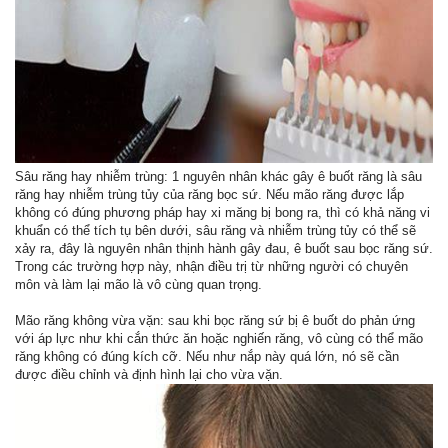
Sâu răng hay nhiễm trùng: 1 nguyên nhân khác gây ê buốt răng là sâu
răng hay nhiễm trùng tủy của răng bọc sứ. Nếu mão răng được lắp
không có đúng phương pháp hay xi măng bị bong ra, thì có khả năng vi
khuẩn có thể tích tụ bên dưới, sâu răng và nhiễm trùng tủy có thể sẽ
xảy ra, đây là nguyên nhân thịnh hành gây đau, ê buốt sau bọc răng sứ.
Trong các trường hợp này, nhận điều trị từ những người có chuyên
môn và làm lại mão là vô cùng quan trọng.
Mão răng không vừa vặn: sau khi bọc răng sứ bị ê buốt do phản ứng
với áp lực như khi cắn thức ăn hoặc nghiến răng, vô cùng có thể mão
răng không có đúng kích cỡ. Nếu như nắp này quá lớn, nó sẽ cần
được điều chỉnh và định hình lại cho vừa vặn.