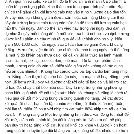
‏3. Ăn quá nhiều calo, kể cả khi đó là thức ăn lành mạnh‏ Calo chính là
nhân tố quan trọng phân định thành bại trong quá trình giảm cân. Bạn
chỉ có thể giảm cân khi lượng calo nạp vào ít hơn lượng calo tiêu tốn. ‏
hãy đo lường lượng calo trong các bữa ăn để theo dõi lượng calo bạn
hấp thụ mỗi ngày. Bạn có thể làm việc này trong vài ngày đều đặn, ví
dụ như 3 ngày mỗi tháng để có một bức tranh rõ nét hơn và định lượng
được khẩu phần ăn của mình rồi qua đó điều chỉnh cho hợp lý. Nếu
giảm 500-1000 calo mỗi ngày, sau 1 tuần bạn sẽ giảm được khoảng
0,5kg. ‏ ‏Hơn nữa, việc ăn liên tục nhiều bữa nhỏ trong ngày có thể cũng
là một lý do khiến bạn thừa calo, kể cả khi đó là thức ăn lành mạnh
như sữa hạt, bơ hạt, socola đen, phô mai… Dù là thực phẩm lành
mạnh, lượng calo đó vẫn sẽ khiến việc giảm cân không có tác dụng
nếu ăn quá nhiều.‏‏ 4. Không tập cardio‏ Các bài tập cardio làm tăng nhịp
tim. Bằng cách thực hiện các bài tập này, tim mạch sẽ hoạt động mạnh
hơn để bơm nhiều oxy và dưỡng chất tới các tế bào cơ và hỗ trợ các
tế bào đốt cháy chất béo hiệu quả. Đây là một trong những phương
pháp hiệu quả nhất để cải thiện sức khỏe nói chung và cũng là cách rất
hiệu quả để đốt mỡ vùng bụng và xung quanh nội tạng. Để đạt được
kết quả tốt nhất, bạn cần tập cardio đều đặn, tối thiểu 3 lần một tuần,
mỗi lần tối thiểu 25 phút với nhịp tim đạt mức 80% nhịp tim tối đa của
bạn. ‏ 5. Không nâng tạ‏ Một trong những hình thức vận động tốt nhất để
đốt mỡ, giảm cân chính là tập đối kháng với tạ. Nâng tạ có thể giúp
bạn duy trì hoặc tăng khối cơ. Khi có khối cơ khoẻ và được kích hoạt
trong quá trình luyện tập đối kháng với tạ, chúng sẽ đốt nhiều calo hơn