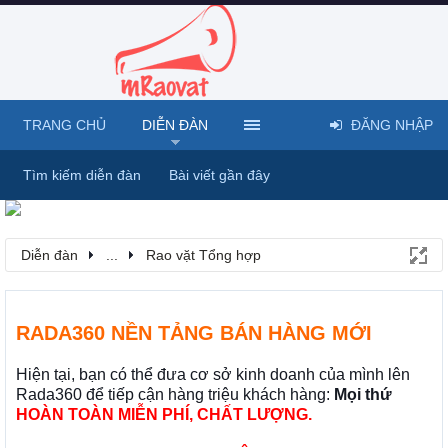
TRANG CHỦ
DIỄN ĐÀN
ĐĂNG NHẬP
Tìm kiếm diễn đàn
Bài viết gần đây
Diễn đàn
...
Rao vặt Tổng hợp
RADA360 NỀN TẢNG BÁN HÀNG MỚI
Hiện tại, bạn có thể đưa cơ sở kinh doanh của mình lên
Rada360 để tiếp cận hàng triệu khách hàng:
Mọi thứ
HOÀN TOÀN MIỄN PHÍ, CHẤT LƯỢNG.