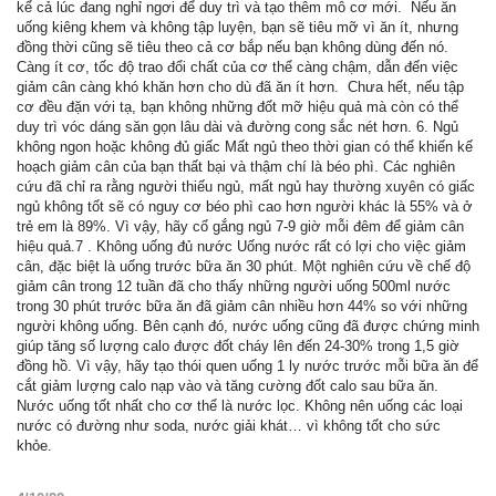
kể cả lúc đang nghỉ ngơi để duy trì và tạo thêm mô cơ mới. ‏ ‏Nếu ăn
uống kiêng khem và không tập luyện, bạn sẽ tiêu mỡ vì ăn ít, nhưng
đồng thời cũng sẽ tiêu theo cả cơ bắp nếu bạn không dùng đến nó.
Càng ít cơ, tốc độ trao đổi chất của cơ thể càng chậm, dẫn đến việc
giảm cân càng khó khăn hơn cho dù đã ăn ít hơn. ‏ ‏Chưa hết, nếu tập
cơ đều đặn với tạ, bạn không những đốt mỡ hiệu quả mà còn có thể
duy trì vóc dáng săn gọn lâu dài và đường cong sắc nét hơn. 6. Ngủ
không ngon hoặc không đủ giấc‏ Mất ngủ theo thời gian có thể khiến kế
hoạch giảm cân của bạn thất bại và thậm chí là béo phì. Các nghiên
cứu đã chỉ ra rằng người thiếu ngủ, mất ngủ hay thường xuyên có giấc
ngủ không tốt sẽ có nguy cơ béo phì cao hơn người khác là 55% và ở
trẻ em là 89%. Vì vậy, hãy cố gắng ngủ 7-9 giờ mỗi đêm để giảm cân
hiệu quả.‏ ‏7. Không uống đủ nước‏ Uống nước rất có lợi cho việc giảm
cân, đặc biệt là uống trước bữa ăn 30 phút. Một nghiên cứu về chế độ
giảm cân trong 12 tuần đã cho thấy những người uống 500ml nước
trong 30 phút trước bữa ăn đã giảm cân nhiều hơn 44% so với những
người không uống. Bên cạnh đó, nước uống cũng đã được chứng minh
giúp tăng số lượng calo được đốt cháy lên đến 24-30% trong 1,5 giờ
đồng hồ. Vì vậy, hãy tạo thói quen uống 1 ly nước trước mỗi bữa ăn để
cắt giảm lượng calo nạp vào và tăng cường đốt calo sau bữa ăn. ‏
nước có đường như soda, nước giải khát… vì không tốt cho sức
khỏe.