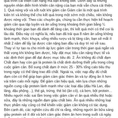
quá trình cải thiện cân nặng mà bạn không biết. Dưới đây là những
nguyên nhân điển hình khiến cân nặng của bạn mãi vẫn chưa cải thiện.‏
1. Quá nóng vội và sốt ruột khi giảm cân ‏Giảm cân là một quá trình
kiên trì và không thể cho kết quả trong một sớm một chiều, nên không
được nóng vội.‏ Theo các chuyên gia, chúng ta cần thực hiện kế hoạch
giảm cân qua tập luyện và ăn uống trong khoảng thời gian bằng ¼
khoảng thời gian bạn đã dành để tăng cân, thì kết quả mới có thể coi là
lâu dài. Điều này có nghĩa là, nếu bạn đã trải qua 8 năm ăn uống không
lành mạnh, thức khuya, uống nhiều rượu và bị tăng cân, bạn sẽ mất ít
nhất 2 năm để lấy lại được cân nặng ban đầu và duy trì nó về sau.
Thay vì tự tạo ra cho mình áp lực giảm cân trong thời gian quá ngắn và
thất vọng khi không làm được, hãy đặt mục tiêu cân nặng thực tế và
xác định thời gian để đạt được mục tiêu đó. 2. Ăn không đủ chất đạm‏
Chất đạm hay còn gọi là protein là chất dinh dưỡng thiết yếu trong công
cuộc giảm cân. Bổ sung chất đạm ở mức 25 - 30% tổng calo tiêu thụ
trong ngày có thể tăng trao đổi chất. Ngoài ra, việc nạp đầy đủ chất
đạm còn có thể giúp bạn giảm cảm giác thèm ăn và tự động ăn ít hơn
vài trăm calo mỗi ngày. ‏Để giảm cân hiệu quả, nên lựa chọn những
nguồn cung cấp protein lành mạnh như các loại đậu (đậu Hà Lan, đậu
lăng, đậu phộng…), thịt gà, trứng, thịt bò (ăn cỏ), cá bơn, bột protein…
Nhiều người mắc sai lầm trong việc giảm cân vì ăn quá nhiều thịt hoặc
sữa, đây là những nguồn đạm giàu chất béo. Ăn quá nhiều những loại
thực phẩm này cũng có thể khiến việc giảm cân không có tác dụng.‏
giàu protein sẽ ít đói và bớt cảm giác thèm ăn hơn trong suốt cả ngày. ‏