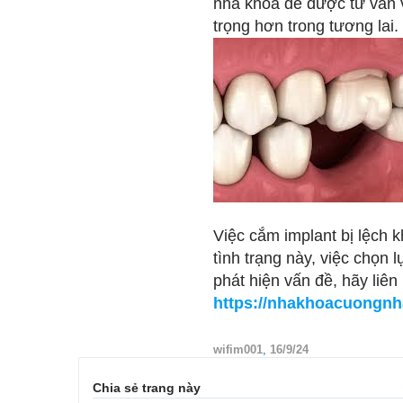
nha khoa để được tư vấn v
trọng hơn trong tương lai.
Việc cắm implant bị lệch
tình trạng này, việc chọn 
phát hiện vấn đề, hãy liên
https://nhakhoacuongnh
wifim001
,
16/9/24
Chia sẻ trang này