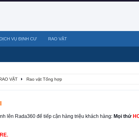
DỊCH VỤ ĐỊNH CƯ
RAO VẶT
RAO VẶT
Rao vặt Tổng hợp
I
ình lên Rada360 để tiếp cận hàng triệu khách hàng:
Mọi thứ
HO
RE.