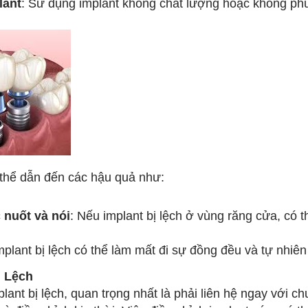
lant
: Sử dụng implant không chất lượng hoặc không ph
ó thể dẫn đến các hậu quả như:
 nuốt và nói
: Nếu implant bị lệch ở vùng răng cửa, có 
implant bị lệch có thể làm mất đi sự đồng đều và tự nh
ị Lệch
lant bị lệch, quan trọng nhất là phải liên hệ ngay với c