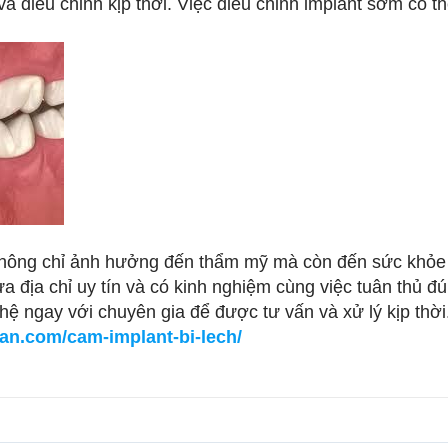
à điều chỉnh kịp thời. Việc điều chỉnh implant sớm có 
 không chỉ ảnh hưởng đến thẩm mỹ mà còn đến sức khỏe 
lựa địa chỉ uy tín và có kinh nghiệm cùng việc tuân thủ đú
 hệ ngay với chuyên gia để được tư vấn và xử lý kịp thời
an.com/cam-implant-bi-lech/