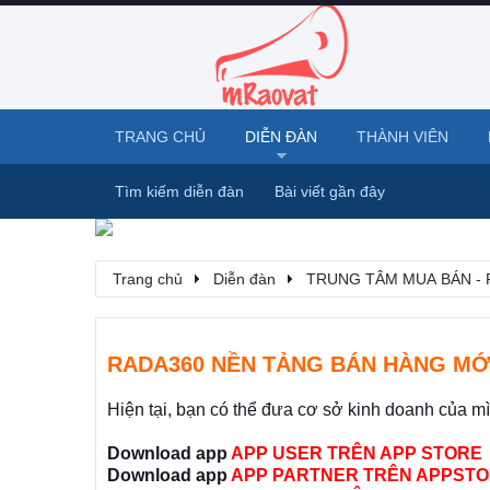
TRANG CHỦ
DIỄN ĐÀN
THÀNH VIÊN
Tìm kiếm diễn đàn
Bài viết gần đây
Trang chủ
Diễn đàn
TRUNG TÂM MUA BÁN - 
RADA360 NỀN TẢNG BÁN HÀNG MỚ
Hiện tại, bạn có thể đưa cơ sở kinh doanh của m
Download app
APP USER TRÊN APP STORE
Download app
APP PARTNER TRÊN APPSTO