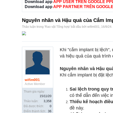
Download app
APP USER TRÊN GOOGLE PP
Download app
APP PARTNER TRÊN GOOGLE
Nguyên nhân và Hậu quả của Cắm Imp
Thảo luận trong '
Rao vặt Tổng hợp
' bắt đầu bởi
wifim001
,
16/9/24
.
Khi "cắm implant bị lệch"
và hiệu quả của quá trình 
Nguyên nhân và Hậu quả
Khi cắm implant bị đặt lệ
wifim001
Active Member
Sai lệch trong quy t
Tham gia ngày:
có thể dẫn đến việc im
15/11/20
Thiếu kế hoạch điều 
Thảo luận:
3,358
Đã được thích:
0
đề này.
Điểm thành tích:
36