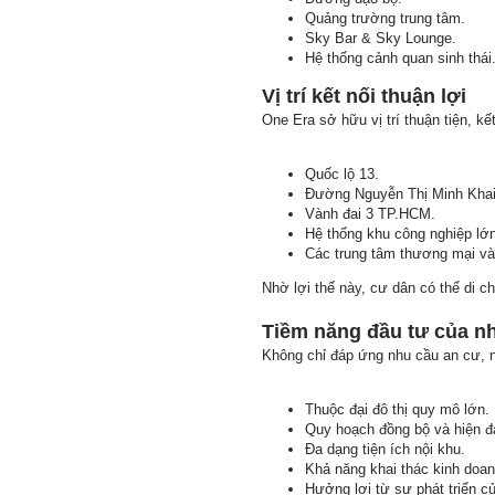
Quảng trường trung tâm.
Sky Bar & Sky Lounge.
Hệ thống cảnh quan sinh thái
Vị trí kết nối thuận lợi
One Era sở hữu vị trí thuận tiện, kế
Quốc lộ 13.
Đường Nguyễn Thị Minh Khai
Vành đai 3 TP.HCM.
Hệ thống khu công nghiệp lớn
Các trung tâm thương mại và 
Nhờ lợi thế này, cư dân có thể di 
Tiềm năng đầu tư của n
Không chỉ đáp ứng nhu cầu an cư, n
Thuộc đại đô thị quy mô lớn.
Quy hoạch đồng bộ và hiện đạ
Đa dạng tiện ích nội khu.
Khả năng khai thác kinh doa
Hưởng lợi từ sự phát triển c