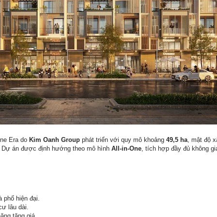
One Era do
Kim Oanh Group
phát triển với quy mô khoảng
49,5 ha
, mật độ 
ộ. Dự án được định hướng theo mô hình
All-in-One
, tích hợp đầy đủ không gi
 phố hiện đại.
ư lâu dài.
ăng tăng giá.