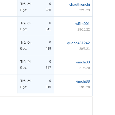
Trả lời:
0
chauthienchi
Đọc:
286
22/6/23
Trả lời:
0
wifim001
Đọc:
341
28/10/22
Trả lời:
0
quang461242
Đọc:
419
20/3/21
Trả lời:
0
kimchi88
Đọc:
347
21/6/20
Trả lời:
0
kimchi88
Đọc:
315
19/6/20