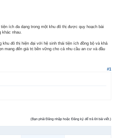
iện ích đa dạng trong một khu đô thị được quy hoạch bài
g khác nhau.
u đô thị hiện đại với hệ sinh thái tiện ích đồng bộ và khả
 hẹn mang đến giá trị bền vững cho cả nhu cầu an cư và đầu
#1
(Bạn phải Đăng nhập hoặc Đăng ký để trả lời bài viết.)