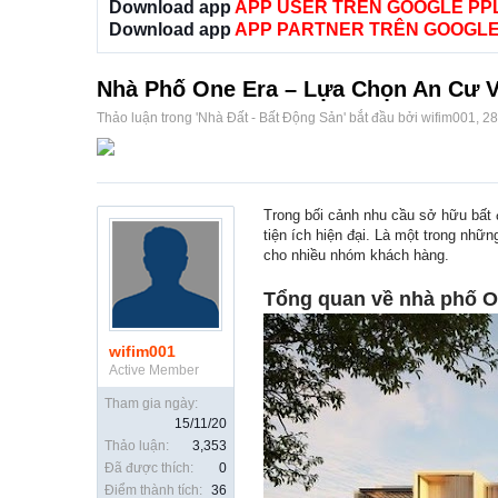
Download app
APP USER TRÊN GOOGLE PP
Download app
APP PARTNER TRÊN GOOGLE
Nhà Phố One Era – Lựa Chọn An Cư Và
Thảo luận trong '
Nhà Đất - Bất Động Sản
' bắt đầu bởi
wifim001
,
28
Trong bối cảnh nhu cầu sở hữu bất 
tiện ích hiện đại. Là một trong nhữ
cho nhiều nhóm khách hàng.
Tổng quan về nhà phố O
wifim001
Active Member
Tham gia ngày:
15/11/20
Thảo luận:
3,353
Đã được thích:
0
Điểm thành tích:
36