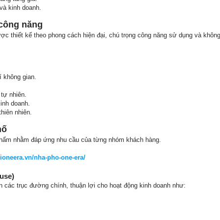
và kinh doanh.
u công năng
ợc thiết kế theo phong cách hiện đại, chú trọng công năng sử dụng và không
rí không gian.
 tự nhiên.
inh doanh.
hiên nhiên.
hố
 phẩm nhằm đáp ứng nhu cầu của từng nhóm khách hàng.
hioneera.vn/nha-pho-one-era/
use)
n các trục đường chính, thuận lợi cho hoạt động kinh doanh như: