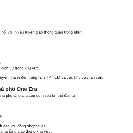
.
t nối với nhiều tuyến giao thông quan trọng như:
.
.
dịch vụ trong khu vực.
chuyển nhanh đến trung tâm TP.HCM và các khu vực lân cận.
hà phố One Era
hà phố One Era còn có nhiều lợi thế đầu tư:
i.
nh cao với dòng shophouse.
ủa hạ tầng giao thông khu vực.