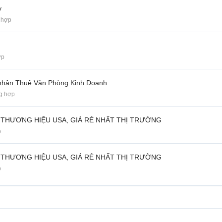
y
 hợp
ợp
á nhân Thuê Văn Phòng Kinh Doanh
g hợp
 THƯƠNG HIỆU USA, GIÁ RẺ NHẤT THỊ TRƯỜNG
p
 THƯƠNG HIỆU USA, GIÁ RẺ NHẤT THỊ TRƯỜNG
p