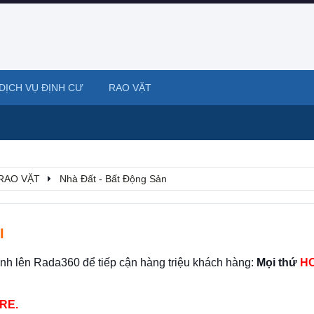
DỊCH VỤ ĐỊNH CƯ
RAO VẶT
RAO VẶT
Nhà Đất - Bất Động Sản
I
ình lên Rada360 để tiếp cận hàng triệu khách hàng:
Mọi thứ
HO
RE.