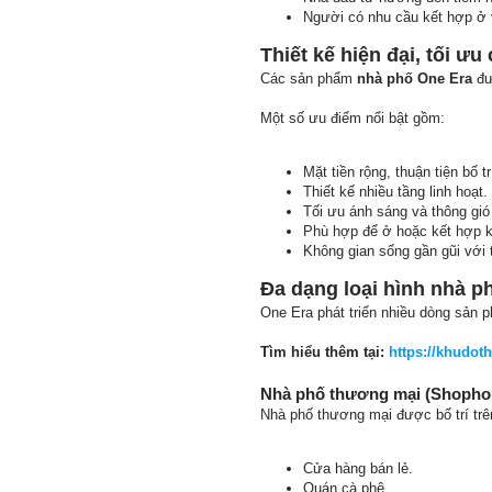
Người có nhu cầu kết hợp ở 
Thiết kế hiện đại, tối ư
Các sản phẩm
nhà phố One Era
đư
Một số ưu điểm nổi bật gồm:
Mặt tiền rộng, thuận tiện bố t
Thiết kế nhiều tầng linh hoạt.
Tối ưu ánh sáng và thông gió
Phù hợp để ở hoặc kết hợp k
Không gian sống gần gũi với t
Đa dạng loại hình nhà p
One Era phát triển nhiều dòng sản
Tìm hiểu thêm tại:
https://khudot
Nhà phố thương mại (Shopho
Nhà phố thương mại được bố trí trê
Cửa hàng bán lẻ.
Quán cà phê.