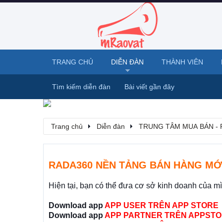
TRANG CHỦ
DIỄN ĐÀN
THÀNH VIÊN
Tìm kiếm diễn đàn
Bài viết gần đây
Trang chủ
Diễn đàn
TRUNG TÂM MUA BÁN - 
RADA360 NỀN TẢNG BÁN HÀNG MỚ
Hiện tại, bạn có thể đưa cơ sở kinh doanh của m
Download app
APP USER TRÊN APP STORE
Download app
APP PARTNER TRÊN APPSTO