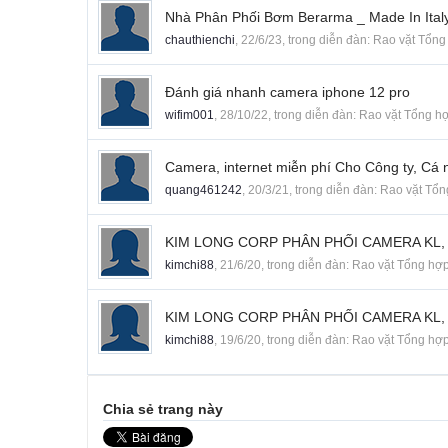
Nhà Phân Phối Bơm Berarma _ Made In Ital
chauthienchi
,
22/6/23
, trong diễn đàn:
Rao vặt Tổng
Đánh giá nhanh camera iphone 12 pro
wifim001
,
28/10/22
, trong diễn đàn:
Rao vặt Tổng h
Camera, internet miễn phí Cho Công ty, C
quang461242
,
20/3/21
, trong diễn đàn:
Rao vặt Tổn
KIM LONG CORP PHÂN PHỐI CAMERA KL,
kimchi88
,
21/6/20
, trong diễn đàn:
Rao vặt Tổng hợ
KIM LONG CORP PHÂN PHỐI CAMERA KL,
kimchi88
,
19/6/20
, trong diễn đàn:
Rao vặt Tổng hợ
Chia sẻ trang này