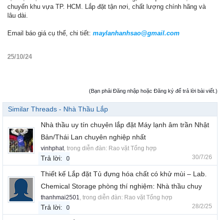
chuyển khu vựa TP. HCM. Lắp đặt tận nơi, chất lượng chính hãng và
lâu dài.
Email báo giá cụ thể, chi tiết:
maylanhanhsao@gmail.com
25/10/24
(Bạn phải Đăng nhập hoặc Đăng ký để trả lời bài viết.)
Similar Threads - Nhà Thầu Lắp
Nhà thầu uy tín chuyên lắp đặt Máy lạnh âm trần Nhật
Bản/Thái Lan chuyên nghiệp nhất
vinhphat
, trong diễn đàn:
Rao vặt Tổng hợp
30/7/26
Trả lời:
0
Thiết kế Lắp đặt Tủ đựng hóa chất có khử mùi – Lab.
Chemical Storage phòng thí nghiệm: Nhà thầu chuy
thanhmai2501
, trong diễn đàn:
Rao vặt Tổng hợp
28/2/25
Trả lời:
0