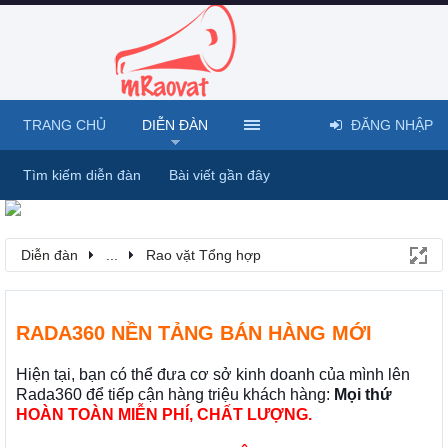
TRANG CHỦ
DIỄN ĐÀN
ĐĂNG NHẬP
Tìm kiếm diễn đàn
Bài viết gần đây
Diễn đàn
...
Rao vặt Tổng hợp
RADA360 NỀN TẢNG BÁN HÀNG MỚI
Hiện tại, bạn có thể đưa cơ sở kinh doanh của mình lên
Rada360 để tiếp cận hàng triệu khách hàng:
Mọi thứ
HOÀN TOÀN MIỄN PHÍ, CHẤT LƯỢNG.