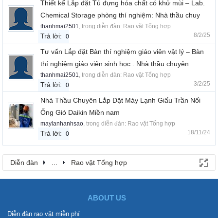
Thiết kế Lắp đặt Tủ đựng hóa chất có khử mùi – Lab.
Chemical Storage phòng thí nghiệm: Nhà thầu chuy
thanhmai2501
, trong diễn đàn:
Rao vặt Tổng hợp
8/2/25
Trả lời:
0
Tư vấn Lắp đặt Bàn thí nghiệm giáo viên vật lý – Bàn
thí nghiệm giáo viên sinh học : Nhà thầu chuyên
thanhmai2501
, trong diễn đàn:
Rao vặt Tổng hợp
3/2/25
Trả lời:
0
Nhà Thầu Chuyên Lắp Đặt Máy Lạnh Giấu Trần Nối
Ống Gió Daikin Miền nam
maylanhanhsao
, trong diễn đàn:
Rao vặt Tổng hợp
18/11/24
Trả lời:
0
Diễn đàn
...
Rao vặt Tổng hợp
ABOUT US
Diễn đàn rao vặt miễn phí