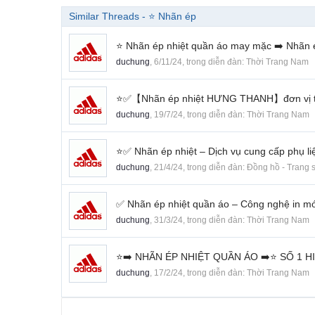
Similar Threads - ⭐️ Nhãn ép
⭐️ Nhãn ép nhiệt quần áo may mặc ➡️ Nhã
duchung
,
6/11/24
, trong diễn đàn:
Thời Trang Nam
⭐️✅【Nhãn ép nhiệt HƯNG THANH】đơn vị tiê
duchung
,
19/7/24
, trong diễn đàn:
Thời Trang Nam
⭐️✅ Nhãn ép nhiệt – Dịch vụ cung cấp phụ 
duchung
,
21/4/24
, trong diễn đàn:
Đồng hồ - Trang 
✅ Nhãn ép nhiệt quần áo – Công nghệ in mới
duchung
,
31/3/24
, trong diễn đàn:
Thời Trang Nam
⭐️➡️ NHÃN ÉP NHIỆT QUẦN ÁO ➡️⭐️ SỐ 1 H
duchung
,
17/2/24
, trong diễn đàn:
Thời Trang Nam