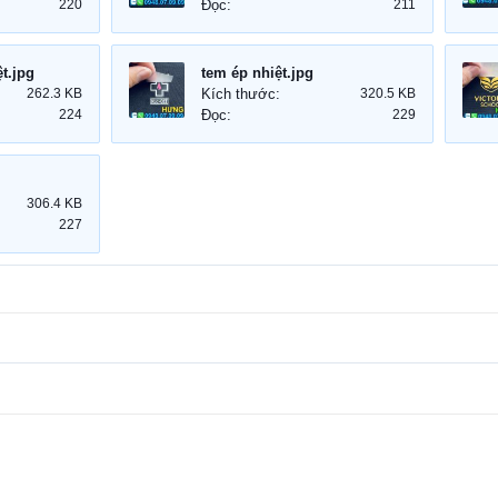
220
Đọc:
211
t.jpg
tem ép nhiệt.jpg
262.3 KB
Kích thước:
320.5 KB
224
Đọc:
229
306.4 KB
227