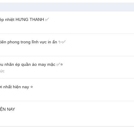
n ép nhiệt HƯNG THANH ✅
n phong trong lĩnh vực in ấn ✨✅
liệu nhãn ép quần áo may mặc ✅⭐️
sức
 nhất hiện nay ⭐️
IỆN NAY