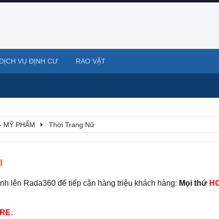
DỊCH VỤ ĐỊNH CƯ
RAO VẶT
- MỸ PHẨM
Thời Trang Nữ
I
ình lên Rada360 để tiếp cận hàng triệu khách hàng:
Mọi thứ
HO
RE.