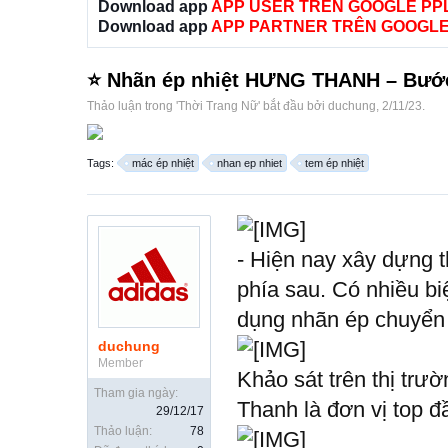
Download app
APP USER TRÊN GOOGLE PP
Download app
APP PARTNER TRÊN GOOGLE
⭐️ Nhãn ép nhiệt HƯNG THANH – Bước
Thảo luận trong '
Thời Trang Nữ
' bắt đầu bởi
duchung
,
2/11/23
.
Tags:
mác ép nhiệt
nhan ep nhiet
tem ép nhiệt
- Hiện nay xây dựng t
phía sau. Có nhiều bi
dụng nhãn ép chuyển 
duchung
Member
Khảo sát trên thị trư
Tham gia ngày:
Thanh là đơn vị top đ
29/12/17
Thảo luận:
78