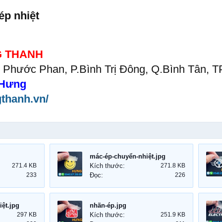
ép nhiệt
 THANH
g Phước Phan, P.Bình Trị Đông, Q.Bình Tân, 
Hưng
gthanh.vn/
mác-ép-chuyển-nhiệt.jpg
271.4 KB
Kích thước:
271.8 KB
233
Đọc:
226
ệt.jpg
nhãn-ép.jpg
297 KB
Kích thước:
251.9 KB