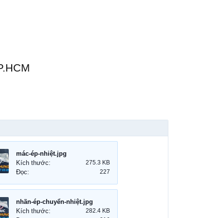
TP.HCM
mác-ép-nhiệt.jpg
Kích thước:
275.3 KB
Đọc:
227
nhãn-ép-chuyển-nhiệt.jpg
Kích thước:
282.4 KB