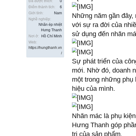
Đã được thích:
0
Điểm thành tích:
6
Giới tính:
Nam
Những năm gần đây, n
Nghề nghiệp:
với sự ra đời của nh
Nhãn ép nhiệt
Hưng Thanh
sử dụng đến nhãn mác
Nơi ở:
Hồ Chí Minh
Web:
https://hungthanh.vn
/
Sự phát triển của côn
mới. Nhờ đó, doanh ng
một trong những phụ 
hiệu của mình.
Nhãn mác là phụ kiện 
Hưng Thanh góp phần 
trị của sản phẩm.