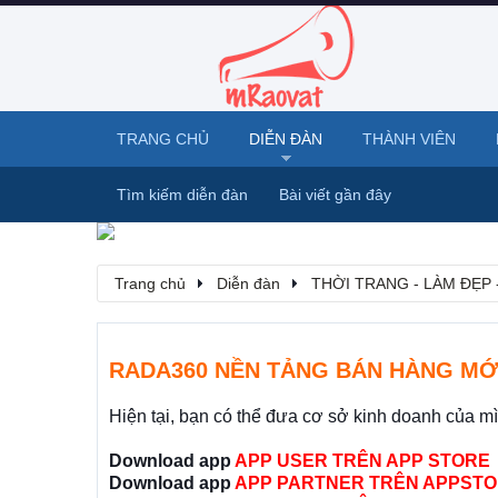
TRANG CHỦ
DIỄN ĐÀN
THÀNH VIÊN
Tìm kiếm diễn đàn
Bài viết gần đây
Trang chủ
Diễn đàn
THỜI TRANG - LÀM ĐẸP 
RADA360 NỀN TẢNG BÁN HÀNG MỚ
Hiện tại, bạn có thể đưa cơ sở kinh doanh của m
Download app
APP USER TRÊN APP STORE
Download app
APP PARTNER TRÊN APPSTO