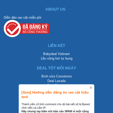
ABOUT US
Diễn đàn rao vặt miễn phí
LIÊN KẾT
Babydeal Vietnam
Lều xông hơi tự bung
DEAL TỐT MỖI NGÀY
Bình sữa Comotomo
Deal Lazada
Deal Shopee
[Xem] Hưỡng dẫn đăng tin rao vặt hiệu
LIÊN HỆ
quả
0858002468
Thành viên cố tình comment cho đủ bài viêt sẽ bị Baned
vĩnh viễn và cấm IP.
contact@mraovat.vn
Hãy chung tay bấm nút báo cáo SPAM vì một cộng