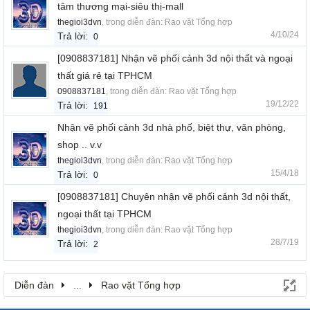
tâm thương mại-siêu thị-mall
thegioi3dvn
, trong diễn đàn:
Rao vặt Tổng hợp
4/10/24
Trả lời:
0
[0908837181] Nhận vẽ phối cảnh 3d nội thất và ngoại
thất giá rẻ tại TPHCM
0908837181
, trong diễn đàn:
Rao vặt Tổng hợp
19/12/22
Trả lời:
191
Nhận vẽ phối cảnh 3d nhà phố, biệt thự, văn phòng,
shop .. v.v
thegioi3dvn
, trong diễn đàn:
Rao vặt Tổng hợp
15/4/18
Trả lời:
0
[0908837181] Chuyên nhận vẽ phối cảnh 3d nội thất,
ngoại thất tại TPHCM
thegioi3dvn
, trong diễn đàn:
Rao vặt Tổng hợp
28/7/19
Trả lời:
2
Diễn đàn
...
Rao vặt Tổng hợp