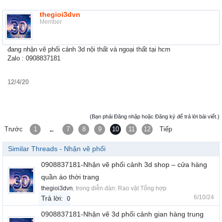
thegioi3dvn
Member
đang nhận vẽ phối cảnh 3d nội thất và ngoại thất tại hcm
Zalo : 0908837181
12/4/20
(Bạn phải Đăng nhập hoặc Đăng ký để trả lời bài viết.)
Trước
1
7
8
9
10
11
12
Tiếp
←
Similar Threads - Nhận vẽ phối
0908837181-Nhận vẽ phối cảnh 3d shop – cửa hàng
quần áo thời trang
thegioi3dvn
, trong diễn đàn:
Rao vặt Tổng hợp
6/10/24
Trả lời:
0
0908837181-Nhận vẽ 3d phối cảnh gian hàng trung