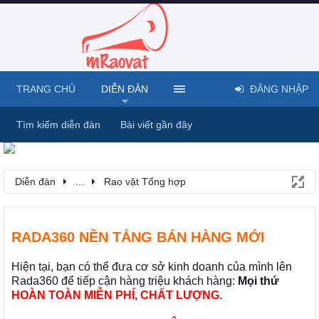
TRANG CHỦ
DIỄN ĐÀN
ĐĂNG NHẬP
Tìm kiếm diễn đàn
Bài viết gần đây
Diễn đàn
...
Rao vặt Tổng hợp
RADA360 NỀN TẢNG BÁN HÀNG MỚI
Hiện tại, bạn có thể đưa cơ sở kinh doanh của mình lên
Rada360 để tiếp cận hàng triệu khách hàng:
Mọi thứ
HOÀN TOÀN MIỄN PHÍ, CHẤT LƯỢNG.