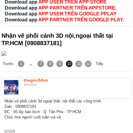
Download app
APP USER TRÊN APP STORE
Download app
APP PARTNER TRÊN APPSTORE.
Download app
APP USER TRÊN GOOGLE PPLAY
Download app
APP PARTNER TRÊN GOOGLE PLAY.
Nhận vẽ phối cảnh 3D nội,ngoại thất tại
TP.HCM [0908837181]
Trước
1
7
8
9
10
11
12
Tiếp
←
thegioi3dvn
Member
Nhận vẽ phối cảnh 3d ngoại thất, nội thất các công trình
Zalo : 0908837181
ĐC : 45 lũy bán bích - Q. Tân Phú - TP.HCM
Chúc mọi người cuối tuần vui vẻ
9/3/20