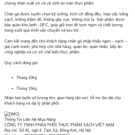
chứng nhận xuất xứ và vệ sinh an toàn thực phẩm.
Chân gà được tuyển chọn kỹ lưỡng, kích cỡ đồng đều, màu sắc trắng
sạch, không thâm đỏ, không gãy vụn, không mùi lạ. Sản phẩm được
bảo quản kho lạnh –18°C, giúp giữ trọn độ tươi ngon và chất lượng
trong suốt quá trình vận chuyển và lưu trữ.
Cam kết mang đến cho khách hàng chân gà nhập khẩu ngon – sạch –
giá cạnh tranh, phù hợp cho nhà hàng, quán ăn, quán nhậu, bếp ăn
công nghiệp và cơ sở chế biến thực phẩm.
Quy cách đóng gói:
Thùng 10kg
Thùng 15kg
Nhận bán buôn số lượng lớn, giao hàng tận nơi, hỗ trợ lâu dài cho
khách hàng và đại lý phân phối.
Thông Tin Liên Hệ Mua Hàng
CÔNG TY TNHH PHÂN PHỐI THỰC PHẨM SẠCH VIỆT NAM
Địa chỉ: Số 45, ngõ 4, Tàm Xá, Đông Anh, Hà Nội