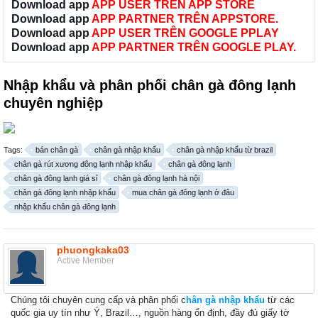
Download app
APP USER TRÊN APP STORE
Download app
APP PARTNER TRÊN APPSTORE.
Download app
APP USER TRÊN GOOGLE PPLAY
Download app
APP PARTNER TRÊN GOOGLE PLAY.
Nhập khẩu và phân phối chân gà đông lạnh
chuyên nghiệp
Tags:
bán chân gà
chân gà nhập khẩu
chân gà nhập khẩu từ brazil
chân gà rút xương đông lạnh nhập khẩu
chân gà đông lạnh
chân gà đông lạnh giá sỉ
chân gà đông lạnh hà nội
chân gà đông lạnh nhập khẩu
mua chân gà đông lạnh ở đâu
nhập khẩu chân gà đông lạnh
phuongkaka03
Active Member
Chúng tôi chuyên cung cấp và phân phối c
hân gà nhập khẩu
từ các
quốc gia uy tín như Ý, Brazil…, nguồn hàng ổn định, đầy đủ giấy tờ