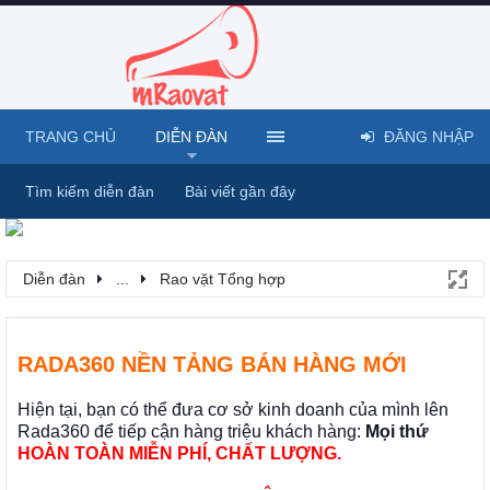
TRANG CHỦ
DIỄN ĐÀN
ĐĂNG NHẬP
Tìm kiếm diễn đàn
Bài viết gần đây
Diễn đàn
...
Rao vặt Tổng hợp
RADA360 NỀN TẢNG BÁN HÀNG MỚI
Hiện tại, bạn có thể đưa cơ sở kinh doanh của mình lên
Rada360 để tiếp cận hàng triệu khách hàng:
Mọi thứ
HOÀN TOÀN MIỄN PHÍ, CHẤT LƯỢNG.