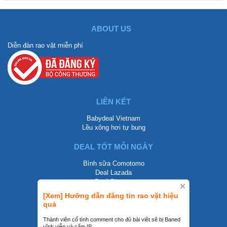
ABOUT US
Diễn đàn rao vặt miễn phí
LIÊN KẾT
Babydeal Vietnam
Lều xông hơi tự bung
DEAL TỐT MỖI NGÀY
Bình sữa Comotomo
Deal Lazada
Deal Shopee
[Xem] Hưỡng dẫn đăng tin rao vặt hiệu
LIÊN HỆ
quả
0858002468
Thành viên cố tình comment cho đủ bài viêt sẽ bị Baned
vĩnh viễn và cấm IP.