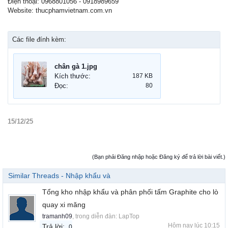
Điện thoại: 0968801056 - 0918989659
Website: thucphamvietnam.com.vn
Các file đính kèm:
chân gà 1.jpg
Kích thước:
187 KB
Đọc:
80
15/12/25
(Bạn phải Đăng nhập hoặc Đăng ký để trả lời bài viết.)
Similar Threads - Nhập khẩu và
Tổng kho nhập khẩu và phân phối tấm Graphite cho lò
quay xi măng
tramanh09
, trong diễn đàn:
LapTop
Hôm nay lúc 10:15
Trả lời:
0