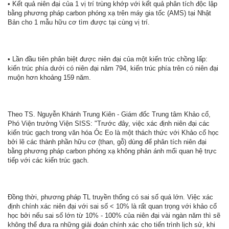
• Kết quả niên đại của 1 vị trí trùng khớp với kết quả phân tích độc lập
bằng phương pháp carbon phóng xạ trên máy gia tốc (AMS) tại Nhật
Bản cho 1 mẫu hữu cơ tìm được tại cùng vị trí.
• Lần đầu tiên phân biệt được niên đại của một kiến trúc chồng lấp:
kiến trúc phía dưới có niên đại năm 794, kiến trúc phía trên có niên đại
muộn hơn khoảng 159 năm.
Theo TS. Nguyễn Khánh Trung Kiên - Giám đốc Trung tâm Khảo cổ,
Phó Viện trưởng Viện SISS: "Trước đây, việc xác định niên đại các
kiến trúc gạch trong văn hóa Óc Eo là một thách thức với Khảo cổ học
bởi lẽ các thành phần hữu cơ (than, gỗ) dùng để phân tích niên đại
bằng phương pháp carbon phóng xạ không phản ánh mối quan hệ trực
tiếp với các kiến trúc gạch.
Đồng thời, phương pháp TL truyền thống có sai số quá lớn. Việc xác
định chính xác niên đại với sai số < 10% là rất quan trọng với khảo cổ
học bởi nếu sai số lớn từ 10% - 100% của niên đại vài ngàn năm thì sẽ
không thể đưa ra những giải đoán chính xác cho tiến trình lịch sử, khi