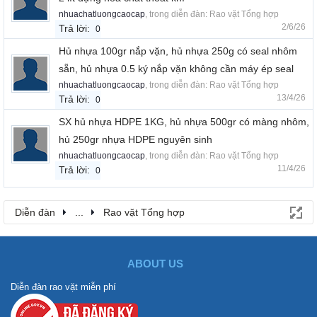
nhuachatluongcaocap
, trong diễn đàn:
Rao vặt Tổng hợp
2/6/26
Trả lời:
0
Hủ nhựa 100gr nắp vặn, hủ nhựa 250g có seal nhôm
sẵn, hủ nhựa 0.5 ký nắp vặn không cần máy ép seal
nhuachatluongcaocap
, trong diễn đàn:
Rao vặt Tổng hợp
13/4/26
Trả lời:
0
SX hủ nhựa HDPE 1KG, hủ nhựa 500gr có màng nhôm,
hủ 250gr nhựa HDPE nguyên sinh
nhuachatluongcaocap
, trong diễn đàn:
Rao vặt Tổng hợp
11/4/26
Trả lời:
0
Diễn đàn
...
Rao vặt Tổng hợp
ABOUT US
Diễn đàn rao vặt miễn phí