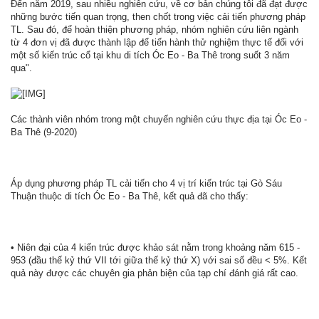
Đến năm 2019, sau nhiều nghiên cứu, về cơ bản chúng tôi đã đạt được
những bước tiến quan trọng, then chốt trong việc cải tiến phương pháp
TL. Sau đó, để hoàn thiện phương pháp, nhóm nghiên cứu liên ngành
từ 4 đơn vị đã được thành lập để tiến hành thử nghiệm thực tế đối với
một số kiến trúc cổ tại khu di tích Óc Eo - Ba Thê trong suốt 3 năm
qua".
Các thành viên nhóm trong một chuyến nghiên cứu thực địa tại Óc Eo -
Ba Thê (9-2020)
Áp dụng phương pháp TL cải tiến cho 4 vị trí kiến trúc tại Gò Sáu
Thuận thuộc di tích Óc Eo - Ba Thê, kết quả đã cho thấy:
• Niên đại của 4 kiến trúc được khảo sát nằm trong khoảng năm 615 -
953 (đầu thế kỷ thứ VII tới giữa thế kỷ thứ X) với sai số đều < 5%. Kết
quả này được các chuyên gia phản biện của tạp chí đánh giá rất cao.