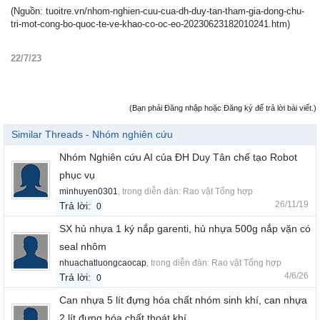
(Nguồn: tuoitre.vn/nhom-nghien-cuu-cua-dh-duy-tan-tham-gia-dong-chu-
tri-mot-cong-bo-quoc-te-ve-khao-co-oc-eo-20230623182010241.htm)
22/7/23
(Bạn phải Đăng nhập hoặc Đăng ký để trả lời bài viết.)
Similar Threads - Nhóm nghiên cứu
Nhóm Nghiên cứu AI của ĐH Duy Tân chế tạo Robot
phục vụ
minhuyen0301
, trong diễn đàn:
Rao vặt Tổng hợp
26/11/19
Trả lời:
0
SX hủ nhựa 1 ký nắp garenti, hủ nhựa 500g nắp vặn có
seal nhôm
nhuachatluongcaocap
, trong diễn đàn:
Rao vặt Tổng hợp
4/6/26
Trả lời:
0
Can nhựa 5 lít đựng hóa chất nhóm sinh khí, can nhựa
2 lít đựng hóa chất thoát khí