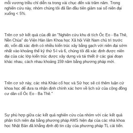
mỗi vương triều chỉ diễn ra trong vài chục đến vài trăm năm. Trong
nghiên cứu này, nhóm chúng tôi đã lần đầu tiên giảm sai số niên đại
xuống < 5%.
Trên cơ sở kết quả của đề án "Nghiên cứu khu di tích Óc Eo - Ba Thê,
Nền Chùa" do Viện Hàn lâm Khoa học Xã hội Việt Nam chủ trì trước
đó, vốn đã xác định có nhiều kiến trúc xây bằng gạch với niên đại sớm
nhất vào khoảng thế kỷ thứ 5-l và 6, chúng tôi đã xác định được niên
đại của các lớp kiến trúc được xây dựng và tái thiết ở các giai đoạn
khác nhau, cách nhau khoảng 159 năm bằng phương pháp mới.
Trên cơ sở này, các nhà Khảo cổ học và Sử học sẽ có thêm luận cứ
khoa học để đưa ra nhận định chính xác hơn về lịch sử của cộng đồng
cư dân cổ Óc Eo - Ba Thê."
Sự phù hợp giữa các kết quả nghiên cứu của nhóm với các kết quả
phân tích niên đại bằng phương pháp AMS hiện đại của các nhà khoa
học Nhật Bản đã khẳng định độ tin cậy của phương pháp TL cải tiến.