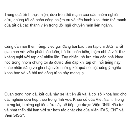
Trong quá trình thực hiện, dựa trên thế mạnh của các nhóm nghiên
cứu, chúng tôi đã phân công nhiệm vụ và tiến hành khai thác thế mạnh
của tất cả các thành viên trong đội ngũ chuyên môn liên ngành.
Cũng cần nói thêm rằng, việc gửi đăng bài báo trên tạp chí JAS là rất
gian nan với việc phải thảo luận, trả lời phản biện, thậm chí là viết thư
kháng nghị với tạp chí nhiều lần. Tuy nhiên, nỗ lực của các nhà khoa
học trong nhóm chúng tôi đã được đền đáp khi tạp chí nổi tiếng này
chấp nhận đăng và ghi nhận với những kết quả nổi bật cùng ý nghĩa
khoa học và xã hội mà công trình này mang lại.
Quan trọng hơn cả, kết quả này sẽ là tiền đề và là cơ sở khoa học cho
các nghiên cứu tiếp theo trong lĩnh vực Khảo cổ của Việt Nam. Trong
tương lai, hướng nghiên cứu này sẽ tiếp tục được Viện DNRI đầu tư
và phát triển dài hạn với sự hợp tác chặt chẽ của Viện IFAS, CNT và
Viện SISS".