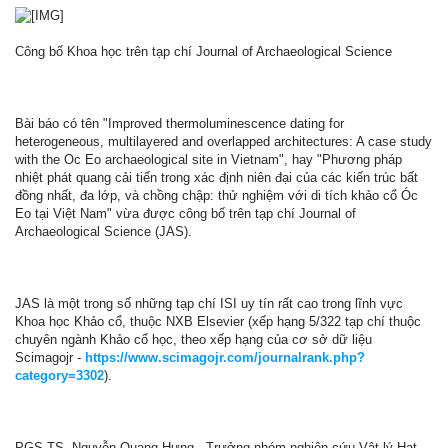
Công bố Khoa học trên tạp chí Journal of Archaeological Science
Bài báo có tên "Improved thermoluminescence dating for
heterogeneous, multilayered and overlapped architectures: A case study
with the Oc Eo archaeological site in Vietnam", hay "Phương pháp
nhiệt phát quang cải tiến trong xác định niên đại của các kiến trúc bất
đồng nhất, đa lớp, và chồng chập: thử nghiệm với di tích khảo cổ Óc
Eo tại Việt Nam" vừa được công bố trên tạp chí Journal of
Archaeological Science (JAS).
JAS là một trong số những tạp chí ISI uy tín rất cao trong lĩnh vực
Khoa học Khảo cổ, thuộc NXB Elsevier (xếp hạng 5/322 tạp chí thuộc
chuyên ngành Khảo cổ học, theo xếp hạng của cơ sở dữ liệu
Scimagojr -
https://www.scimagojr.com/journalrank.php?
category=3302
).
PGS.TS. Nguyễn Quang Hưng - Trưởng nhóm nghiên cứu Vật lý Hạt