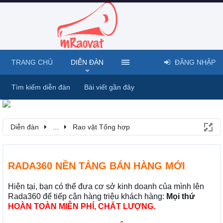
TRANG CHỦ
DIỄN ĐÀN
ĐĂNG NHẬP
Tìm kiếm diễn đàn
Bài viết gần đây
Diễn đàn
...
Rao vặt Tổng hợp
RADA360 NỀN TẢNG BÁN HÀNG MỚI
Hiện tại, bạn có thể đưa cơ sở kinh doanh của mình lên
Rada360 để tiếp cận hàng triệu khách hàng:
Mọi thứ
HOÀN TOÀN MIỄN PHÍ, CHẤT LƯỢNG.