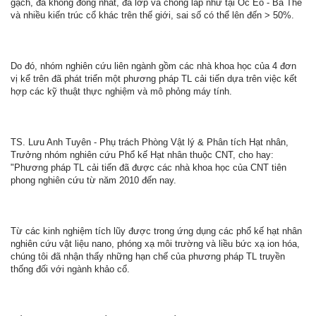
gạch, đá không đồng nhất, đa lớp và chồng lấp như tại Óc Eo - Ba Thê
và nhiều kiến trúc cổ khác trên thế giới, sai số có thể lên đến > 50%.
Do đó, nhóm nghiên cứu liên ngành gồm các nhà khoa học của 4 đơn
vị kể trên đã phát triển một phương pháp TL cải tiến dựa trên việc kết
hợp các kỹ thuật thực nghiệm và mô phỏng máy tính.
TS. Lưu Anh Tuyên - Phụ trách Phòng Vật lý & Phân tích Hạt nhân,
Trưởng nhóm nghiên cứu Phổ kế Hạt nhân thuộc CNT, cho hay:
"Phương pháp TL cải tiến đã được các nhà khoa học của CNT tiên
phong nghiên cứu từ năm 2010 đến nay.
Từ các kinh nghiệm tích lũy được trong ứng dụng các phổ kế hạt nhân
nghiên cứu vật liệu nano, phóng xạ môi trường và liều bức xạ ion hóa,
chúng tôi đã nhận thấy những hạn chế của phương pháp TL truyền
thống đối với ngành khảo cổ.