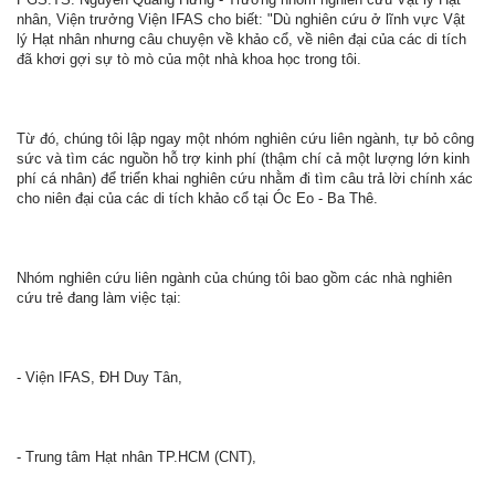
nhân, Viện trưởng Viện IFAS cho biết: "Dù nghiên cứu ở lĩnh vực Vật
lý Hạt nhân nhưng câu chuyện về khảo cổ, về niên đại của các di tích
đã khơi gợi sự tò mò của một nhà khoa học trong tôi.
Từ đó, chúng tôi lập ngay một nhóm nghiên cứu liên ngành, tự bỏ công
sức và tìm các nguồn hỗ trợ kinh phí (thậm chí cả một lượng lớn kinh
phí cá nhân) để triển khai nghiên cứu nhằm đi tìm câu trả lời chính xác
cho niên đại của các di tích khảo cổ tại Óc Eo - Ba Thê.
Nhóm nghiên cứu liên ngành của chúng tôi bao gồm các nhà nghiên
cứu trẻ đang làm việc tại:
- Viện IFAS, ĐH Duy Tân,
- Trung tâm Hạt nhân TP.HCM (CNT),