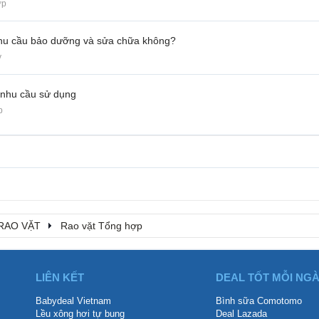
ợp
nhu cầu bảo dưỡng và sửa chữa không?
y
 nhu cầu sử dụng
p
RAO VẶT
Rao vặt Tổng hợp
LIÊN KẾT
DEAL TỐT MỖI NG
Babydeal Vietnam
Bình sữa Comotomo
Lều xông hơi tự bung
Deal Lazada