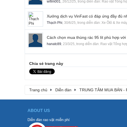
wifim001
,
26/12/25
, trong diễn đàn:
Rao vặt Tổng h
Xưởng dịch vụ VinFast có đáp ứng đầy đủ 
Thạch Phi
,
30/6/25
, trong diễn đàn:
Xe Ôtô & Xe má
Cách chọn mua thùng rác 95 lít phù hợp với
hanatc89
,
23/3/25
, trong diễn đàn:
Rao vặt Tổng hợ
Chia sẻ trang này
Trang chủ
Diễn đàn
TRUNG TÂM MUA BÁN - 
ABOUT US
Diễn đàn rao vặt miễn phí