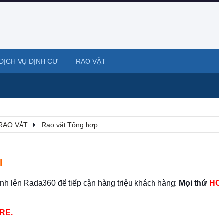
DỊCH VỤ ĐỊNH CƯ
RAO VẶT
RAO VẶT
Rao vặt Tổng hợp
I
ình lên Rada360 để tiếp cận hàng triệu khách hàng:
Mọi thứ
HO
RE.