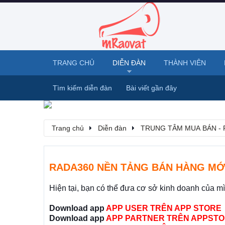
TRANG CHỦ
DIỄN ĐÀN
THÀNH VIÊN
Tìm kiếm diễn đàn
Bài viết gần đây
Trang chủ
Diễn đàn
TRUNG TÂM MUA BÁN - 
RADA360 NỀN TẢNG BÁN HÀNG MỚ
Hiện tại, bạn có thể đưa cơ sở kinh doanh của m
Download app
APP USER TRÊN APP STORE
Download app
APP PARTNER TRÊN APPSTO