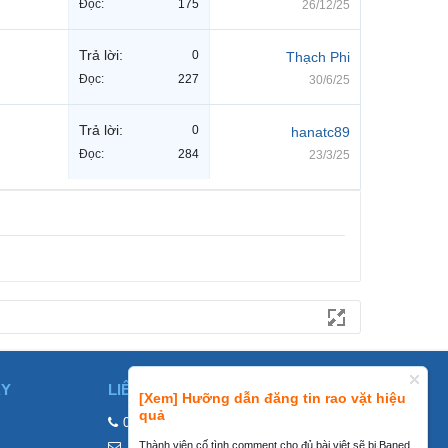
Đọc:
175
26/12/25
Trả lời:
0
Thạch Phi
Đọc:
227
30/6/25
Trả lời:
0
hanatc89
Đọc:
284
23/3/25
ÀY
LIÊN HỆ
[Xem] Hưỡng dẫn đăng tin rao vặt hiệu
quả
0858002468
Thành viên cố tình comment cho đủ bài viêt sẽ bị Baned
contact@mraovat.vn