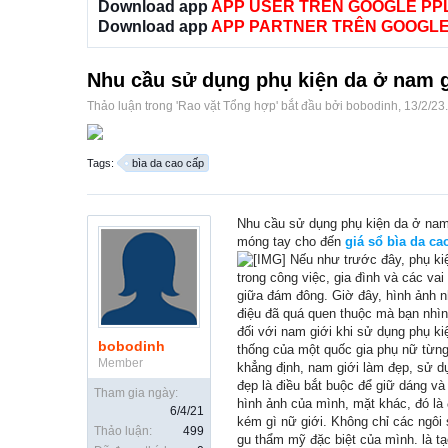
Download app
APP USER TRÊN GOOGLE PP
Download app
APP PARTNER TRÊN GOOGLE
Nhu cầu sử dụng phụ kiện da ở nam g
Thảo luận trong '
Rao vặt Tổng hợp
' bắt đầu bởi
bobodinh
,
13/2/23
.
Tags:
bìa da cao cấp
Nhu cầu sử dụng phụ kiện da ở nam 
móng tay cho đến
giá sổ bìa da ca
Nếu như trước đây, phụ kiệ
trong công việc, gia đình và các vai
giữa đám đông. Giờ đây, hình ảnh n
điệu đã quá quen thuộc mà bạn nhìn
đối với nam giới khi sử dụng phụ k
bobodinh
thống của một quốc gia phụ nữ từng 
Member
khẳng định, nam giới làm đẹp, sử dụn
đẹp là điều bắt buộc để giữ dáng v
Tham gia ngày:
hình ảnh của mình, mặt khác, đó là
6/4/21
kém gì nữ giới. Không chỉ các ngôi
Thảo luận:
499
gu thẩm mỹ đặc biệt của mình. là tạ