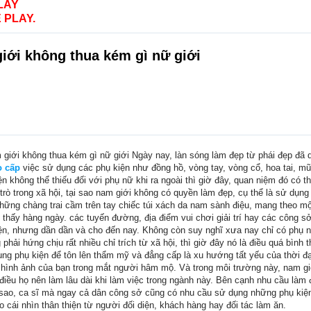
LAY
 PLAY.
iới không thua kém gì nữ giới
giới không thua kém gì nữ giới Ngày nay, làn sóng làm đẹp từ phái đẹp đã d
o cấp
việc sử dụng các phụ kiện như đồng hồ, vòng tay, vòng cổ, hoa tai, m
n không thể thiếu đối với phụ nữ khi ra ngoài thì giờ đây, quan niệm đó có 
 trò trong xã hội, tại sao nam giới không có quyền làm đẹp, cụ thể là sử dụng
hững chàng trai cầm trên tay chiếc túi xách da nam sành điệu, mang theo mộ
 thấy hàng ngày. các tuyến đường, địa điểm vui chơi giải trí hay các công 
iện, nhưng dần dần và cho đến nay. Không còn suy nghĩ xưa nay chỉ có phụ 
phải hứng chịu rất nhiều chỉ trích từ xã hội, thì giờ đây nó là điều quá bình
g phụ kiện để tôn lên thẩm mỹ và đẳng cấp là xu hướng tất yếu của thời đại. 
à hình ảnh của bạn trong mắt người hâm mộ. Và trong môi trường này, nam giớ
 điều họ nên làm lâu dài khi làm việc trong ngành này. Bên cạnh nhu cầu làm
 sao, ca sĩ mà ngay cả dân công sở cũng có nhu cầu sử dụng những phụ kiện
o cái nhìn thân thiện từ người đối diện, khách hàng hay đối tác làm ăn.