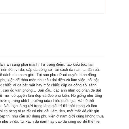
ần lan sang phái mạnh. Từ trang điểm, tạo kiểu tóc, làm
ũ nón đến ví da, cặp da công sở, túi xách da nam … đàn bà.
thể dành cho nam giới. Tại sao phụ nữ có quyền bình đẳng
 phụ kiện để thỏa mãn nhu cầu đại diện và làm việc. nổi bật
t chiếc ví da bắt mắt hay một chiếc cặp da công sở sành
sở, cao ốc văn phòng… Ban đầu, các ánh nhìn có phần dè dặt
nữ mới có quyền làm đẹp và đeo phụ kiện. Nó giống như tổng
 thường trong chính trường của nhiều quốc gia. Và có thể
Nếu bạn là người trong làng giải trí thì thời trang và làm
i thường tỏ ra rất có nhu cầu làm đẹp, một mặt để giữ gìn
 đẹp thì nhu cầu sử dụng phụ kiện ở nam giới cũng không thua
 như ví da, túi xách da nam hay cặp da công sở để thể hiện