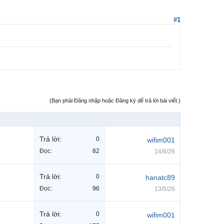
#1
(Bạn phải Đăng nhập hoặc Đăng ký để trả lời bài viết.)
Trả lời:
0
wifim001
Đọc:
82
14/6/26
Trả lời:
0
hanatc89
Đọc:
96
13/5/26
Trả lời:
0
wifim001