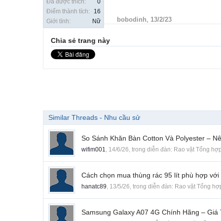
Đã được thích:
0
Điểm thành tích:
16
bobodinh
,
13/2/23
Giới tính:
Nữ
Chia sẻ trang này
Similar Threads - Nhu cầu sử
So Sánh Khăn Bàn Cotton Và Polyester – 
wifim001
,
14/6/26
, trong diễn đàn:
Rao vặt Tổng hợ
Cách chọn mua thùng rác 95 lít phù hợp với
hanatc89
,
13/5/26
, trong diễn đàn:
Rao vặt Tổng hợ
Samsung Galaxy A07 4G Chính Hãng – Giá 