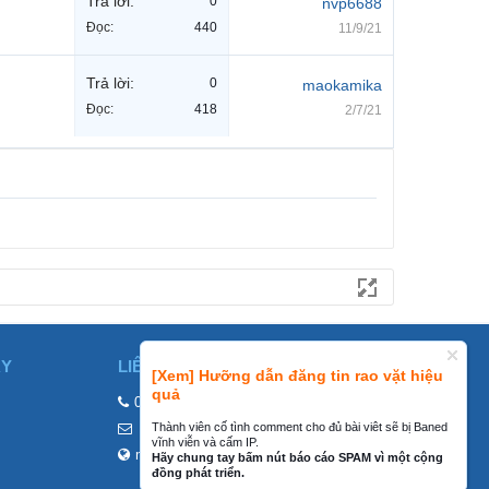
Trả lời:
0
nvp6688
Đọc:
440
11/9/21
Trả lời:
0
maokamika
Đọc:
418
2/7/21
ÀY
LIÊN HỆ
[Xem] Hưỡng dẫn đăng tin rao vặt hiệu
quả
0858002468
Thành viên cố tình comment cho đủ bài viêt sẽ bị Baned
contact@mraovat.vn
vĩnh viễn và cấm IP.
mraovat.vn
Hãy chung tay bấm nút báo cáo SPAM vì một cộng
đồng phát triển.