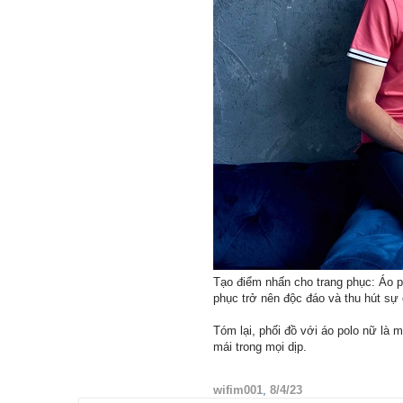
Tạo điểm nhấn cho trang phục: Áo po
phục trở nên độc đáo và thu hút sự 
Tóm lại, phối đồ với áo polo nữ là 
mái trong mọi dịp.
wifim001
,
8/4/23