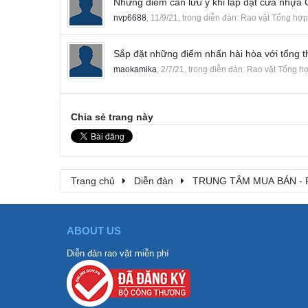
Những điểm cần lưu ý khi lắp đặt cửa nhựa
nvp6688
,
11/9/21
, trong diễn đàn:
Rao vặt Tổng hợp
Sắp đặt những điểm nhấn hài hòa với tổng t
maokamika
,
2/7/21
, trong diễn đàn:
Rao vặt Tổng h
Chia sẻ trang này
Trang chủ
Diễn đàn
TRUNG TÂM MUA BÁN - 
ABOUT US
Diễn đàn rao vặt miễn phí