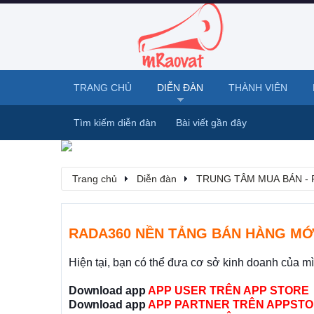
TRANG CHỦ
DIỄN ĐÀN
THÀNH VIÊN
Tìm kiếm diễn đàn
Bài viết gần đây
Trang chủ
Diễn đàn
TRUNG TÂM MUA BÁN - 
RADA360 NỀN TẢNG BÁN HÀNG MỚ
Hiện tại, bạn có thể đưa cơ sở kinh doanh của m
Download app
APP USER TRÊN APP STORE
Download app
APP PARTNER TRÊN APPSTO