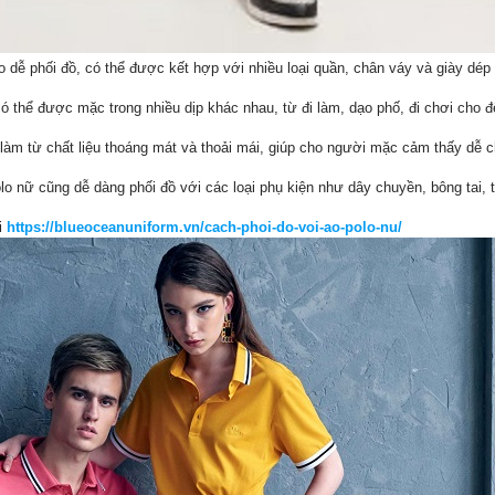
áo dễ phối đồ, có thể được kết hợp với nhiều loại quần, chân váy và giày dé
ó thể được mặc trong nhiều dịp khác nhau, từ đi làm, dạo phố, đi chơi cho 
àm từ chất liệu thoáng mát và thoải mái, giúp cho người mặc cảm thấy dễ ch
lo nữ cũng dễ dàng phối đồ với các loại phụ kiện như dây chuyền, bông tai, 
i
https://blueoceanuniform.vn/cach-phoi-do-voi-ao-polo-nu/