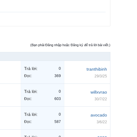
(Bạn phải Đăng nhập hoặc Đăng ký để trả lời bài viết.)
Trả lời:
0
tranthibinh
Đọc:
369
29/3/25
Trả lời:
0
willxvrao
Đọc:
603
30/7/22
Trả lời:
0
avocado
Đọc:
587
3/6/22