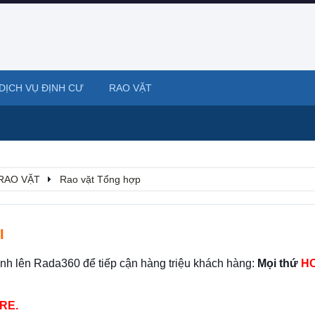
DỊCH VỤ ĐỊNH CƯ
RAO VẶT
RAO VẶT
Rao vặt Tổng hợp
I
ình lên Rada360 để tiếp cận hàng triệu khách hàng:
Mọi thứ
HO
RE.