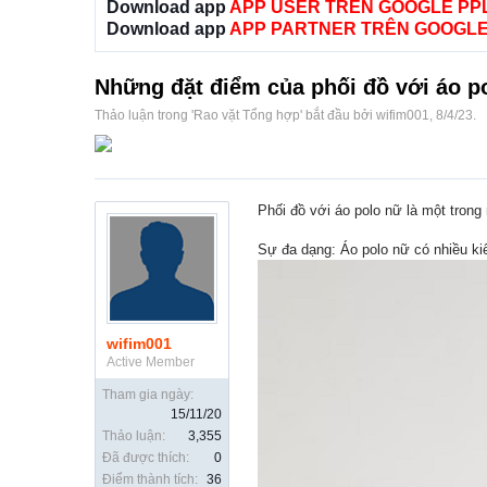
Download app
APP USER TRÊN GOOGLE PP
Download app
APP PARTNER TRÊN GOOGLE
Những đặt điểm của phối đồ với áo p
Thảo luận trong '
Rao vặt Tổng hợp
' bắt đầu bởi
wifim001
,
8/4/23
.
Phối đồ với áo polo nữ là một trong
Sự đa dạng: Áo polo nữ có nhiều ki
wifim001
Active Member
Tham gia ngày:
15/11/20
Thảo luận:
3,355
Đã được thích:
0
Điểm thành tích:
36