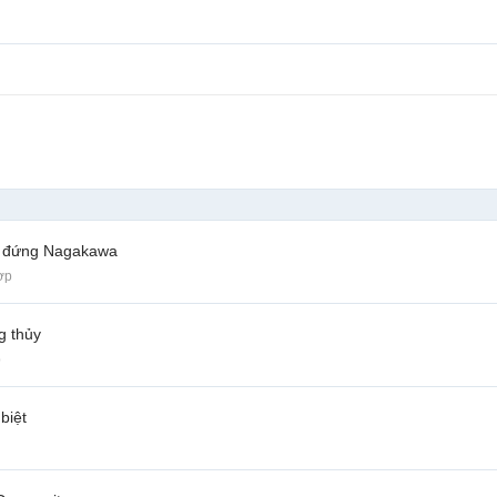
tủ đứng Nagakawa
ợp
g thủy
p
biệt