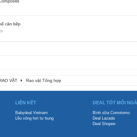
 Composite
hể căn bếp
ợp
RAO VẶT
Rao vặt Tổng hợp
LIÊN KẾT
DEAL TỐT MỖI NG
Babydeal Vietnam
Bình sữa Comotomo
Lều xông hơi tự bung
Deal Lazada
Deal Shopee