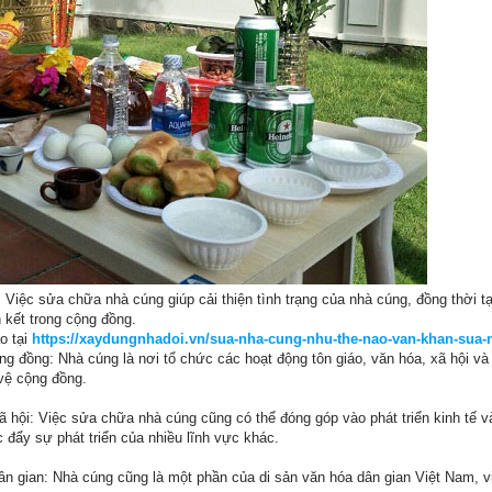
 Việc sửa chữa nhà cúng giúp cải thiện tình trạng của nhà cúng, đồng thời t
 kết trong cộng đồng.
o tại
https://xaydungnhadoi.vn/sua-nha-cung-nhu-the-nao-van-khan-sua-nh
ng đồng: Nhà cúng là nơi tổ chức các hoạt động tôn giáo, văn hóa, xã hội v
vệ cộng đồng.
xã hội: Việc sửa chữa nhà cúng cũng có thể đóng góp vào phát triển kinh tế 
 đẩy sự phát triển của nhiều lĩnh vực khác.
dân gian: Nhà cúng cũng là một phần của di sản văn hóa dân gian Việt Nam, v