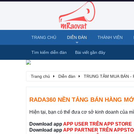
TRANG CHỦ
DIỄN ĐÀN
THÀNH VIÊN
Tìm kiếm diễn đàn
Bài viết gần đây
Trang chủ
Diễn đàn
TRUNG TÂM MUA BÁN - 
RADA360 NỀN TẢNG BÁN HÀNG MỚ
Hiện tại, bạn có thể đưa cơ sở kinh doanh của m
Download app
APP USER TRÊN APP STORE
Download app
APP PARTNER TRÊN APPSTO