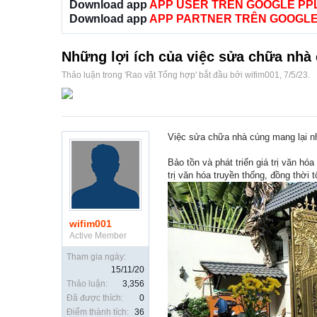
Download app
APP USER TRÊN GOOGLE PP
Download app
APP PARTNER TRÊN GOOGLE
Những lợi ích của việc sửa chữa nhà
Thảo luận trong '
Rao vặt Tổng hợp
' bắt đầu bởi
wifim001
,
7/5/23
.
Việc sửa chữa nhà cúng mang lại nh
Bảo tồn và phát triển giá trị văn h
trị văn hóa truyền thống, đồng thời t
wifim001
Active Member
Tham gia ngày:
15/11/20
Thảo luận:
3,356
Đã được thích:
0
Điểm thành tích:
36