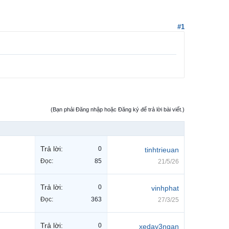
#1
(Bạn phải Đăng nhập hoặc Đăng ký để trả lời bài viết.)
Trả lời:
0
tinhtrieuan
Đọc:
85
21/5/26
Trả lời:
0
vinhphat
Đọc:
363
27/3/25
Trả lời:
0
xeday3ngan