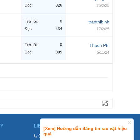
Đọc:
326
25/2/25
Trả lời:
0
tranthibinh
Đọc:
434
17/2/25
Trả lời:
0
Thạch Phi
Đọc:
305
5/11/24
ÀY
LIÊN HỆ
[Xem] Hưỡng dẫn đăng tin rao vặt hiệu
quả
0858002468