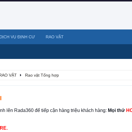
DỊCH VỤ ĐỊNH CƯ
RAO VẶT
RAO VẶT
Rao vặt Tổng hợp
I
ình lên Rada360 để tiếp cận hàng triệu khách hàng:
Mọi thứ
HO
RE.