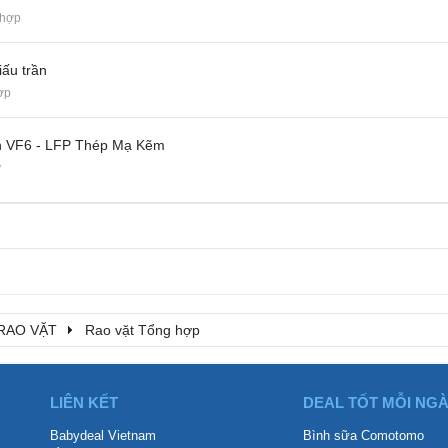
 hợp
iấu trần
ợp
in VF6 - LFP Thép Mạ Kẽm
y
RAO VẶT
Rao vặt Tổng hợp
LIÊN KẾT
DEAL TỐT MỖI NG
Babydeal Vietnam
Bình sữa Comotomo