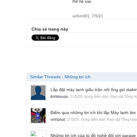
thế hệ sau.
wifim001
,
7/5/23
Chia sẻ trang này
Similar Threads - Những lợi ích
Lắp đặt máy lạnh giấu trần nối ống gió daikin
tinhtrieuan
,
21/5/26
, trong diễn đàn:
Rao vặt Tổng h
Điểm qua những lợi ích khi lắp Máy lạnh âm 
vinhphat
,
27/3/25
, trong diễn đàn:
Rao vặt Tổng hợp
Những lợi ích của tủ đồ nghề đối với garage