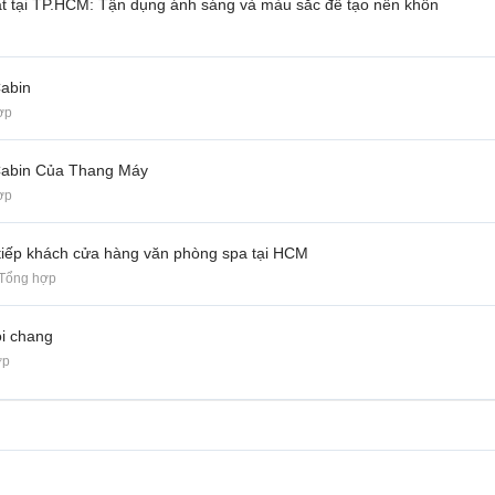
ật tại TP.HCM: Tận dụng ánh sáng và màu sắc để tạo nên khôn
abin
ợp
Cabin Của Thang Máy
ợp
iếp khách cửa hàng văn phòng spa tại HCM
 Tổng hợp
ói chang
ợp