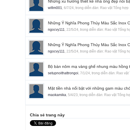
Những xu hướng thiết kế nhà ống đẹp nổi b
wifim001
,
6/7/24
, trong diễn đàn:
Rao vặt Tổng hợp
Những Ý Nghĩa Phong Thủy Màu Sắc Inox C
ngocvy111
,
22/5/24
, trong diễn đàn:
Rao vặt Tổng h
Những Ý Nghĩa Phong Thủy Màu Sắc Inox 
ngocvy111
,
22/5/24
, trong diễn đàn:
Rao vặt Tổng h
Bộ bàn nôm mạ vàng ghế nhung màu hồng t
setupnoithattrongoi
,
7/1/24
, trong diễn đàn:
Rao vặt
Mặt tiền nhà nổi bật với những gam màu ch
maokamika
,
5/4/23
, trong diễn đàn:
Rao vặt Tổng h
Chia sẻ trang này