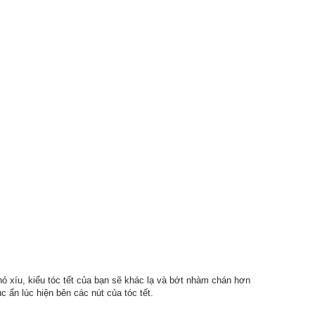
hỏ xíu, kiểu tóc tết của bạn sẽ khác lạ và bớt nhàm chán hơn
úc ẩn lúc hiện bên các nút của tóc tết.