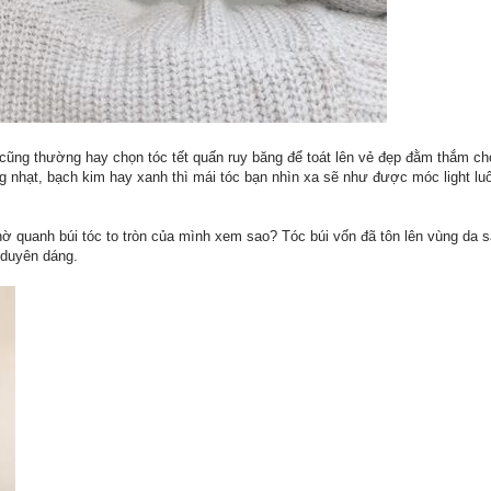
 cũng thường hay chọn tóc tết quấn ruy băng để toát lên vẻ đẹp đằm thắm 
 nhạt, bạch kim hay xanh thì mái tóc bạn nhìn xa sẽ như được móc light lu
hờ quanh búi tóc to tròn của mình xem sao? Tóc búi vốn đã tôn lên vùng da 
 duyên dáng.