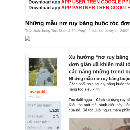
Download app
APP USER TRÊN GOOGLE PP
Download app
APP PARTNER TRÊN GOOGLE
Những mẫu nơ ruy băng buộc tóc đơn 
Thảo luận trong '
Sức Khỏe & Sắc Đẹp
' bắt đầu bởi
loveyuki
,
2/8/21
Xu hướng “nơ ruy băng b
đơn giản đã khiến mái t
các nàng những trend bu
Những mẫu nơ ruy băng buộc 
Cách phối hợp nơ ruy băng buộc tóc 
nàng tóc siêu xinh.
loveyuki
Member
Tóc đuôi ngựa – Cách sử dụng ruy b
Kiểu tóc mát mẻ, sành điệu này luôn
Tham gia ngày:
của nó. Để tóc đuôi ngựa thêm phần
5/3/20
Thảo luận:
275
Đã được thích:
1
Điểm thành tích:
18