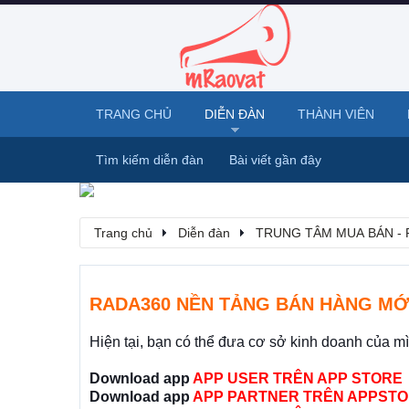
TRANG CHỦ
DIỄN ĐÀN
THÀNH VIÊN
Tìm kiếm diễn đàn
Bài viết gần đây
Trang chủ
Diễn đàn
TRUNG TÂM MUA BÁN - 
RADA360 NỀN TẢNG BÁN HÀNG MỚ
Hiện tại, bạn có thể đưa cơ sở kinh doanh của m
Download app
APP USER TRÊN APP STORE
Download app
APP PARTNER TRÊN APPSTO