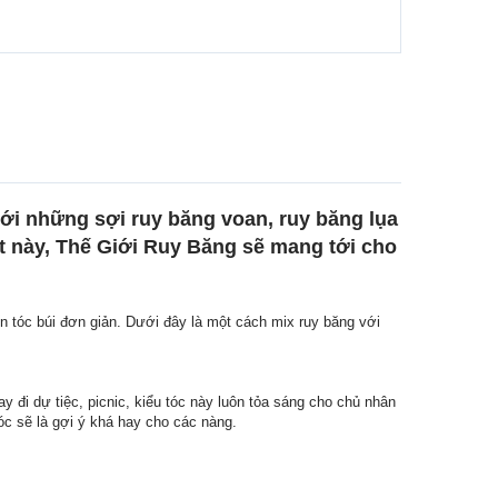
ới những sợi ruy băng voan, ruy băng lụa
ết này, Thế Giới Ruy Băng sẽ mang tới cho
ến tóc búi đơn giản. Dưới đây là một cách mix ruy băng với
 đi dự tiệc, picnic, kiểu tóc này luôn tỏa sáng cho chủ nhân
óc sẽ là gợi ý khá hay cho các nàng.