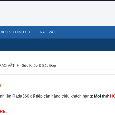
DỊCH VỤ ĐỊNH CƯ
RAO VẶT
RAO VẶT
Sức Khỏe & Sắc Đẹp
I
ình lên Rada360 để tiếp cận hàng triệu khách hàng:
Mọi thứ
HO
RE.