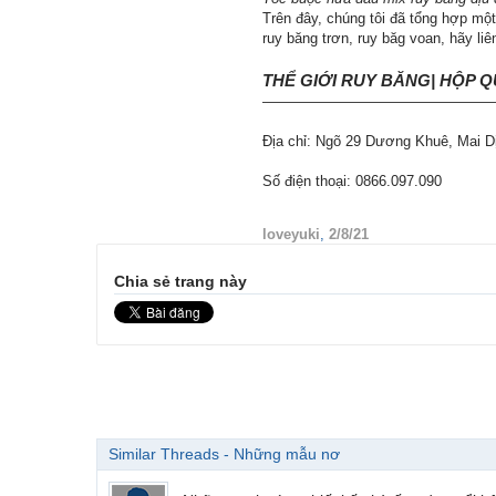
Trên đây, chúng tôi đã tổng hợp mộ
ruy băng trơn, ruy băg voan, hãy liê
THỂ GIỚI RUY BĂNG| HỘP 
————————————————
Địa chỉ: Ngõ 29 Dương Khuê, Mai Dị
Số điện thoại: 0866.097.090
loveyuki
,
2/8/21
Chia sẻ trang này
Similar Threads - Những mẫu nơ