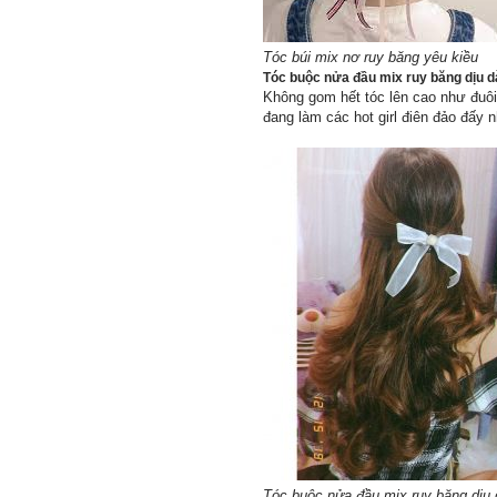
Tóc búi mix nơ ruy băng yêu kiều
Tóc buộc nửa đầu mix ruy băng dịu 
Không gom hết tóc lên cao như đuôi
đang làm các hot girl điên đảo đấy 
Tóc buộc nửa đầu mix ruy băng dịu