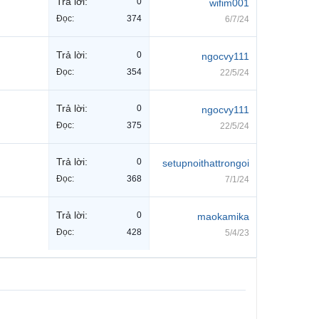
Trả lời:
0
wifim001
Đọc:
374
6/7/24
Trả lời:
0
ngocvy111
Đọc:
354
22/5/24
Trả lời:
0
ngocvy111
Đọc:
375
22/5/24
Trả lời:
0
setupnoithattrongoi
Đọc:
368
7/1/24
Trả lời:
0
maokamika
Đọc:
428
5/4/23