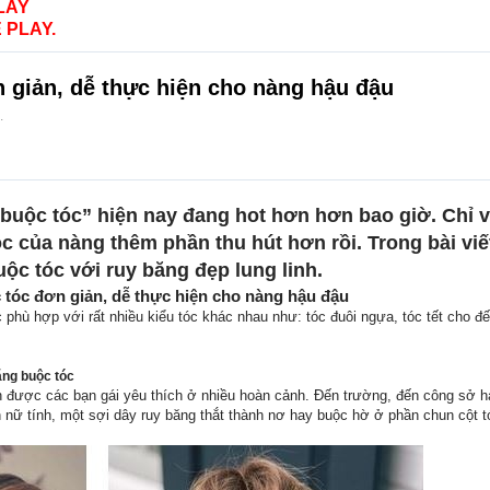
LAY
 PLAY.
giản, dễ thực hiện cho nàng hậu đậu
.
uộc tóc” hiện nay đang hot hơn hơn bao giờ. Chỉ v
óc của nàng thêm phần thu hút hơn rồi. Trong bài vi
ộc tóc với ruy băng đẹp lung linh.
tóc đơn giản, dễ thực hiện cho nàng hậu đậu
phù hợp với rất nhiều kiểu tóc khác nhau như: tóc đuôi ngựa, tóc tết cho đ
ăng buộc tóc
 được các bạn gái yêu thích ở nhiều hoàn cảnh. Đến trường, đến công sở hay
 nữ tính, một sợi dây ruy băng thắt thành nơ hay buộc hờ ở phần chun cột t