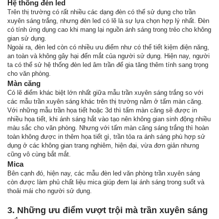
Hệ thống đèn led
Trên thị trường có rất nhiều các dạng đèn có thể sử dụng cho trần
xuyên sáng trắng, nhưng đèn led có lẽ là sự lựa chọn hợp lý nhất. Đèn
có tính ứng dụng cao khi mang lại nguồn ánh sáng trong trẻo cho không
gian sử dụng.
Ngoài ra, đèn led còn có nhiều ưu điểm như có thể tiết kiệm điện năng,
an toàn và không gây hại đến mắt của người sử dụng. Hiện nay, người
ta có thể sử hệ thống đèn led âm trần để gia tăng thêm tính sang trọng
cho văn phòng.
Màn căng
Có lẽ điểm khác biệt lớn nhất giữa mẫu trần xuyên sáng trắng so với
các mẫu trần xuyên sáng khác trên thị trường nằm ở tấm màn căng.
Với những mẫu trần họa tiết hoặc 3d thì tấm màn căng sẽ được in
nhiều họa tiết, khi ánh sáng hắt vào tạo nên không gian sinh động nhiều
màu sắc cho văn phòng. Nhưng với tấm màn căng sáng trắng thì hoàn
toàn không được in thêm họa tiết gì, trần tỏa ra ánh sáng phù hợp sử
dụng ở các không gian trang nghiêm, hiện đại, vừa đơn giản nhưng
cũng vô cùng bắt mắt.
Mica
Bên cạnh đó, hiện nay, các mẫu đèn led văn phòng trần xuyên sáng
còn được làm phủ chất liệu mica giúp đem lại ánh sáng trong suốt và
thoải mái cho người sử dụng.
3. Những ưu điểm vượt trội mà trần xuyên sáng