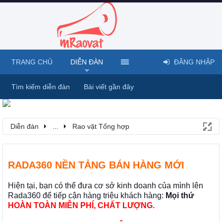
TRANG CHỦ
DIỄN ĐÀN
ĐĂNG NHẬP
Tìm kiếm diễn đàn
Bài viết gần đây
Diễn đàn
...
Rao vặt Tổng hợp
RADA360 NỀN TẢNG BÁN HÀNG MỚI
Hiện tại, bạn có thể đưa cơ sở kinh doanh của mình lên
Rada360 để tiếp cận hàng triệu khách hàng:
Mọi thứ
HOÀN TOÀN MIỄN PHÍ, CHẤT LƯỢNG.