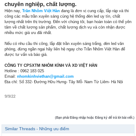
chuyên nghiệp, chất lượng.
Hiện nay,
Trần Nhôm Việt Hàn
đang là đơn vị cung cấp, lắp ráp và thi
công các mẫu trần xuyên sáng cùng hệ thống đèn led uy tín, chất
lượng nhất trên thị trường. Đến với chúng tôi, bạn hoàn toàn có thể yên
tâm về chất lượng sản phẩm, chất lượng dịch vụ và còn nhận được
nhiều mức giá ưu đãi nhất.
Nếu có nhu cầu thi công, lắp đặt trần xuyên sáng trắng, đèn led văn
phòng, đừng ngần ngại hãy liên hệ ngay cho Trần Nhôm Việt Hàn để
được tư vấn và báo giá.
CÔNG TY CPSXTM NHÔM KÍNH VÀ XD VIỆT HÀN
Hotline : 0962 183 025
Email:
nhomkinhviethan@gmail.com
Địa chỉ: Số 332- Đường Hữu Hưng- Tây Mỗ- Nam Từ Liêm- Hà Nội
9/9/22
(Bạn phải Đăng nhập hoặc Đăng ký để trả lời bài viết.)
Similar Threads - Những ưu điểm