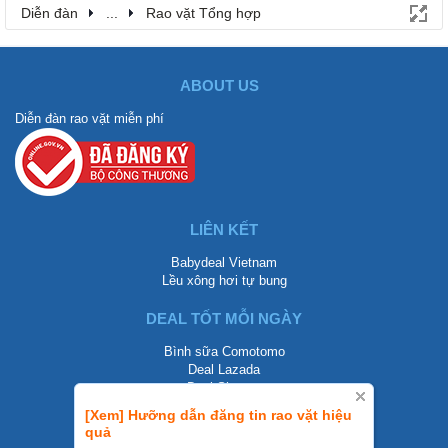
Diễn đàn
...
Rao vặt Tổng hợp
ABOUT US
Diễn đàn rao vặt miễn phí
LIÊN KẾT
Babydeal Vietnam
Lều xông hơi tự bung
DEAL TỐT MỖI NGÀY
Bình sữa Comotomo
Deal Lazada
Deal Shopee
[Xem] Hưỡng dẫn đăng tin rao vặt hiệu
LIÊN HỆ
quả