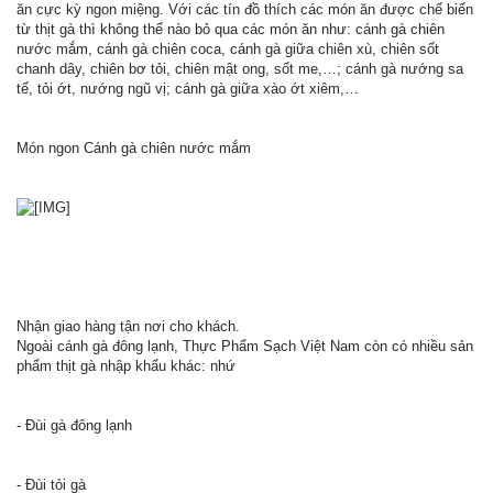
ăn cực kỳ ngon miệng. Với các tín đồ thích các món ăn được chế biến
từ thịt gà thì không thể nào bỏ qua các món ăn như: cánh gà chiên
nước mắm, cánh gà chiên coca, cánh gà giữa chiên xù, chiên sốt
chanh dây, chiên bơ tỏi, chiên mật ong, sốt me,…; cánh gà nướng sa
tế, tỏi ớt, nướng ngũ vị; cánh gà giữa xào ớt xiêm,…
Món ngon Cánh gà chiên nước mắm
Nhận giao hàng tận nơi cho khách.
Ngoài cánh gà đông lạnh, Thực Phẩm Sạch Việt Nam còn có nhiều sản
phẩm thịt gà nhập khẩu khác: nhứ
- Đùi gà đông lạnh
- Đùi tỏi gà