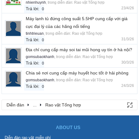
nhienhuynh
, trong diễn đàn:
Rao vặt Tổng hợp
23/4/26
Trả lời:
0
Máy lạnh tủ đứng công suất 5.5HP cung cấp với giá
cực đại lý của các hãng nổi tiếng
tinhtrieuan
, trong diễn đàn:
Rao vặt Tổng hợp
31/3/26
Trả lời:
0
Địa chỉ cung cấp máy soi tai mũi họng uy tín ở hà nội?
gomsubaokhanh
, trong diễn đàn:
Rao vặt Tổng hợp
30/3/26
Trả lời:
0
Chia sẻ nơi cung cấp máy huyết học tốt ở hải phòng
gomsubaokhanh
, trong diễn đàn:
Rao vặt Tổng hợp
24/3/26
Trả lời:
0
Diễn đàn
...
Rao vặt Tổng hợp
ABOUT US
Diễn đàn rao vặt miễn phí