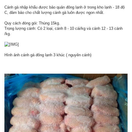
Cánh gà nhập khẩu được bảo quản đông lạnh ở trong kho lạnh - 18 độ
C, đảm bảo cho chất lượng cánh gà luôn được ngon nhất.
Quy cách đóng gói: Thùng 15kg.
Trọng lượng cánh: Có 2 loại, cánh 8 - 10 cái/kg và cánh 12 - 13 cánh
/kg.
Hình ảnh cánh gà đông lạnh 3 khúc ( nguyên cánh)